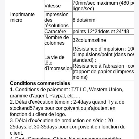
70mm/sec maximum (480 pointi
Vitesse
ligne/sec)
Imprimante
Impression
micro
des
8 dots/mm
résolutions
Caractère
points 12*24dots et 24*48
Nombre de
32columns/line
colonnes
Résistance d'impulsion : 100 m
d'impulsions/point (dans nos 
La vie de
standard) ;
tête
Résistance à l'abrasion : cou
d'impression
(rapport de papier d'impressi
moins)
Conditions commerciales
1.
Conditions de paiement : T/T LC, Western Union,
gramme d'argent, Paypal, etc….
2. Délai d'exécution témoin : 2-4days quand il y a de
stockand57ays pour conçoivent ou s'ajoutent en
fonction du client de logo.
3. Délai d'exécution de production en série : 20-
25days, et 30-35days pour conçoivent en fonction du
client.