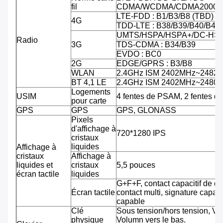
fil
CDMA/WCDMA/CDMA2000/
LTE-FDD : B1/B3/B8 (TBD)
4G
TDD-LTE : B38/B39/B40/B41
UMTS/HSPA/HSPA+/DC-HSPA
Radio
3G
TDS-CDMA : B34/B39
EVDO : BC0
2G
EDGE/GPRS : B3/B8
WLAN
2.4GHz ISM 2402MHz~2482
BT 4,1 LE
2.4GHz ISM 2402MHz~2480
Logements
USIM
4 fentes de PSAM, 2 fentes d
pour carte
GPS
GPS
GPS, GLONASS
Pixels
d'affichage à
720*1280 IPS
cristaux
liquides
Affichage à
cristaux
Affichage à
liquides et
cristaux
5,5 pouces
écran tactile
liquides
G+F+F, contact capacitif de co
Écran tactile
contact multi, signature capab
capable
Clé
Sous tension/hors tension, Vo
physique
Volumn vers le bas.