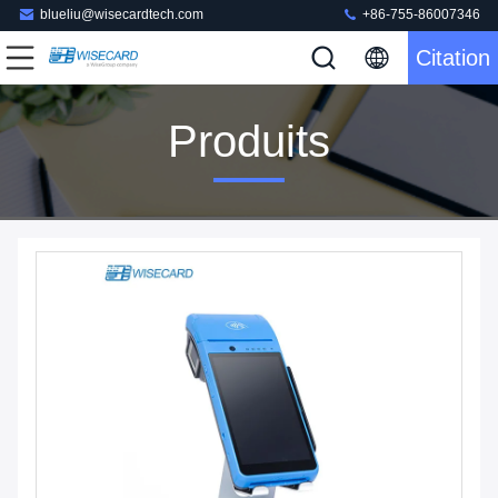
blueliu@wisecardtech.com
+86-755-86007346
Citation
Produits