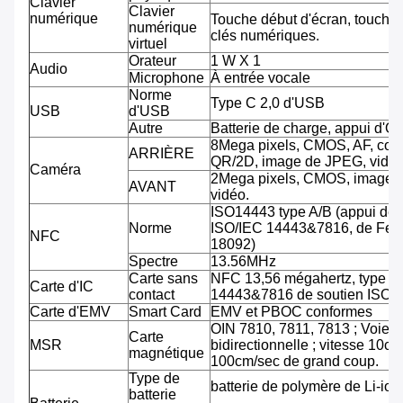
Clavier
Clavier
numérique
Touche début d'écran, touche 
numérique
clés numériques.
virtuel
Orateur
1 W X 1
Audio
Microphone
À entrée vocale
Norme
Type C 2,0 d'USB
USB
d'USB
Autre
Batterie de charge, appui d'O
8Mega pixels, CMOS, AF, cod
ARRIÈRE
QR/2D, image de JPEG, vidéo
Caméra
2Mega pixels, CMOS, image 
AVANT
vidéo.
ISO14443 type A/B (appui de
Norme
ISO/IEC 14443&7816, de Feli
NFC
18092)
Spectre
13.56MHz
Carte sans
NFC 13,56 mégahertz, type A
Carte d'IC
contact
14443&7816 de soutien ISO/
Carte d'EMV
Smart Card
EMV et PBOC conformes
OIN 7810, 7811, 7813 ; Voie tr
Carte
MSR
bidirectionnelle ; vitesse 10cm
magnétique
100cm/sec de grand coup.
Type de
batterie de polymère de Li-ion
batterie