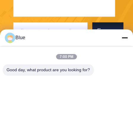
Envoyer
Blue
7:00 PM
Good day, what product are you looking for?
Wisecard Technology Co., Ltd.
blueliu@wisecardtech.com
+86-755-86007346
B1303, bâtiment de technolo
gie de Chuangyi, avenue de
Gaoxin C. 1er, Nanshan, Sh
enzhen, Guangdong, 51805
7, Chine