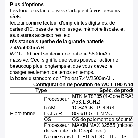
Plus d'options
Les fonctions facultatives s'adaptent à vos besoins
réels.
lecteur comme lecteur d'empreintes digitales, de
cartes d'IC, base de remplissage, mémoire fiscale, et
tous autres accessoires, etc.
résistance superbe de la grande batterie
7.4V/5000mAH
WCT-T90 peut soutenir une batterie 5800mAh
massive. Ceci signifie que vous pouvez l'actionner
beaucoup plus longtemps et que vous devez le
charger seulement de temps en temps.
la batterie standard de *The est 7.4V/2500mAH.
Configuration de position de WCT-T90 Andro
Type
Spéc. de produit
MTK MT8735 (4-Core BRAS C
Processeur
A53,1.3GHz)
RAM
1GB/2GB LPDDR3
Plate-forme
ÉCLAIR
8GB/16GB EMMC
OS
OS de paiement de sécurité d'
Processeur
MAXIM MAX 32555 (microcontr
de sécurité
de DeepCover)
Norme sans
LTE-FDD/TDD-LTE/TDS-