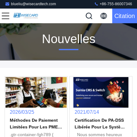
blueliu@wisecardtech.com
+86-755-86007346
Citation
Nouvelles
2026/03/25
2021/07/14
Méthodes De Paiement
Certification De PA-DSS
Limitées Pour Les PME
Libérée Pour Le Système
Camerounaises: Un
De Gestion De Carte De
.gtr-container-fgh789 {
Nous sommes heureux