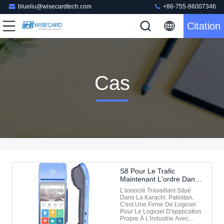
blueliu@wisecardtech.com
+86-755-86007346
Citation
Cas
S8 Pour Le Trafic
Maintenant L'ordre Dans
La Karachi, Pakistan
L'associé Travaillant Situé
Dans La Karachi, Pakistan,
C'est Une Firme De Logiciel
Pour Le Logiciel D'application
Propre À L'industrie Avec