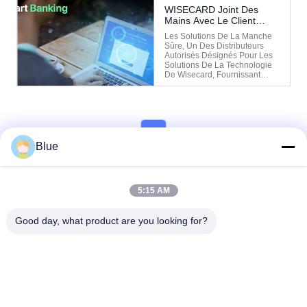
International. Leur
WISECARD Joint Des
Engagement À La Qualité Et À
Mains Avec Le Client
L'innovation Technologique
Malaisien Pour Conduire
Les A Faites Investir Dans
Les Solutions De La Manche
Des Opérations Bancaires
L'équipement De ...
Sûre, Un Des Distributeurs
Futées En Avant
Autorisés Désignés Pour Les
Solutions De La Technologie
De Wisecard, Fournissant
Principalement Les Solutions
Informatiques Sûres
Particulièrement Dans Des
Services De Paiement
Électronique Et De Mise En
1
Réseau, Se Concentre
Maintenant Sur ...
Blue
5:15 AM
Good day, what product are you looking for?
Wisecard Technology Co., Ltd.
blueliu@wisecardtech.com
+86-755-86007346
B1303, bâtiment de technolo