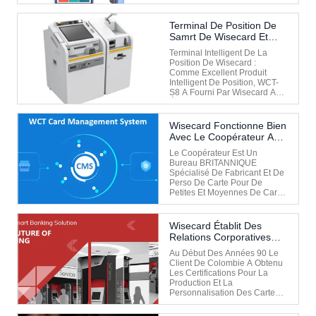
Leurs Propres Solutions
Logicielles D'ERP 2, Qui Avait
Servi Les Clients Industriels Et
Terminal De Position De
Publics Pendant Quelque
Samrt De Wisecard Et
Temps. Les Forces De Police
KIOSQUE Professionnel
Au Pakistan Avaient ...
Terminal Intelligent De La
Position De Wisecard :
Comme Excellent Produit
Intelligent De Position, WCT-
S8 A Fourni Par Wisecard A
Été Acheté Par Le
Gouvernement D'un Pays
Asiatique Du Sud Pour Servir
Wisecard Fonctionne Bien
Les Affaires De Remplissage
Avec Le Coopérateur Au
Des Organismes
R-U
Gouvernementaux. Afin De
Le Coopérateur Est Un
Faciliter La Gestion De La ...
Bureau BRITANNIQUE
Spécialisé De Fabricant Et De
Perso De Carte Pour De
Petites Et Moyennes De Carte
Applications De Spécialiste.
Le Client BRITANNIQUE Est
L'un De Quelques Bureaux
Wisecard Établit Des
Seulement De
Relations Corporatives
Personnalisation Spécialisés
Avec Le Client De
Dans La Personnalisation
Au Début Des Années 90 Le
Colombie
Industrielle Des Cartes De ...
Client De Colombie A Obtenu
Les Certifications Pour La
Production Et La
Personnalisation Des Cartes
De Crédit Et De Débit Pour
MasterCard Et Du VISA