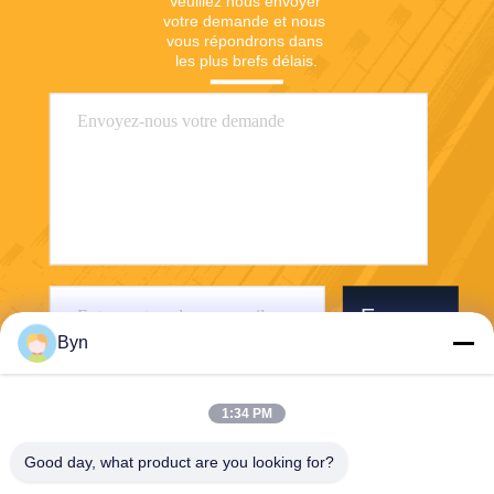
Veuillez nous envoyer 
votre demande et nous 
vous répondrons dans 
les plus brefs délais.
Envoyer
Byn
1:34 PM
Good day, what product are you looking for?
Wisecard Technology Co., Ltd.