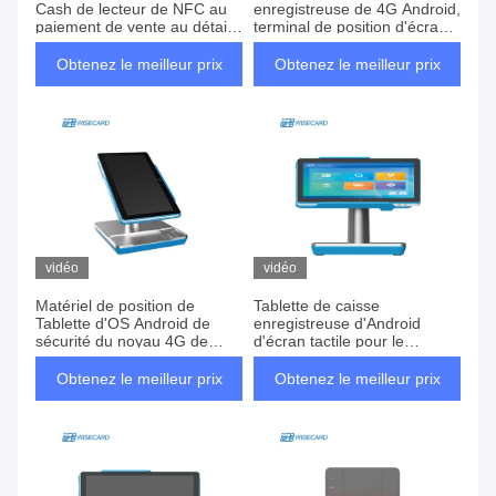
Cash de lecteur de NFC au
enregistreuse de 4G Android,
paiement de vente au détail
terminal de position d'écran
de système de position
tactile d'affichage à cristaux
liquides de 11,6 pouces
Obtenez le meilleur prix
Obtenez le meilleur prix
vidéo
vidéo
Matériel de position de
Tablette de caisse
Tablette d'OS Android de
enregistreuse d'Android
sécurité du noyau 4G de
d'écran tactile pour le
quadruple
système de position
Obtenez le meilleur prix
Obtenez le meilleur prix