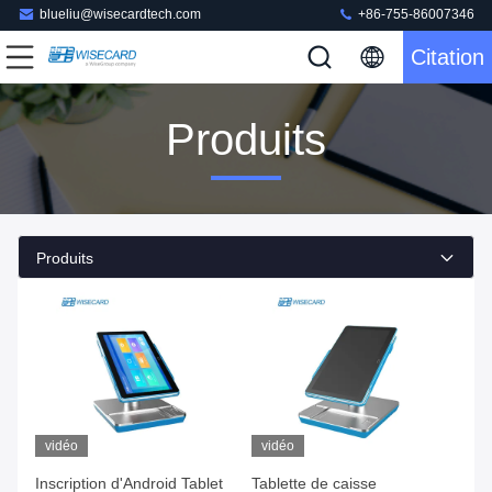
blueliu@wisecardtech.com
+86-755-86007346
Citation
Produits
Produits
vidéo
vidéo
Inscription d'Android Tablet
Tablette de caisse