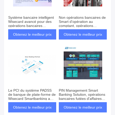
Système bancaire intelligent
Non opérations bancaires de
Wisecard avancé pour des
Smart d'opération au
opérations bancaires
comptant, opérations
transparentes
bancaires en ligne futées de
service d'individu
Obtenez le meilleur prix
Obtenez le meilleur prix
Le PCI du système PADSS
PIN Management Smart
de banque de plate-forme de
Banking Solution, opérations
Wisecard Smartbanking a
bancaires futées d'affaires
certifié
pour l'impression de
déclaration
Obtenez le meilleur prix
Obtenez le meilleur prix