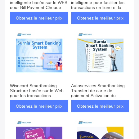
intelligente basée sur le WEB
intelligente pour faciliter les
pour Bill Payment Cheque
transactions en ligne et la
Deposit
gestion des comptes
Obtenez le meilleur prix
Obtenez le meilleur prix
Wisecard Smartbanking
Autoservices Smartbanking
Structure basée sur le Web
Transfert de carte de
pour les transactions
paiement Activation du
bancaires en ligne
compte d'émission pour les
sécurisées
institutions financières
Obtenez le meilleur prix
Obtenez le meilleur prix