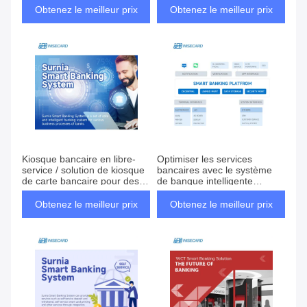
Obtenez le meilleur prix
Obtenez le meilleur prix
Kiosque bancaire en libre-
Optimiser les services
service / solution de kiosque
bancaires avec le système
de carte bancaire pour des
de banque intelligente
paiements rationalisés et une
innovant de Wisecard
activation de compte
Obtenez le meilleur prix
Obtenez le meilleur prix