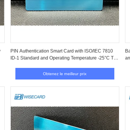
Obtenez le meilleur prix
w
PIN Authentication Smart Card with ISO/IEC 7810
Ba
ID-1 Standard and Operating Temperature -25°C To
an
85°C
Tr
Obtenez le meilleur prix