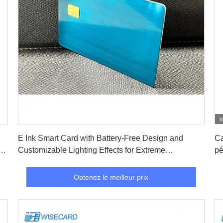
v
Obtenez le meilleur prix
E Ink Smart Card with Battery-Free Design and
Ca
Customizable Lighting Effects for Extreme
pé
Temperatures
Obtenez le meilleur prix