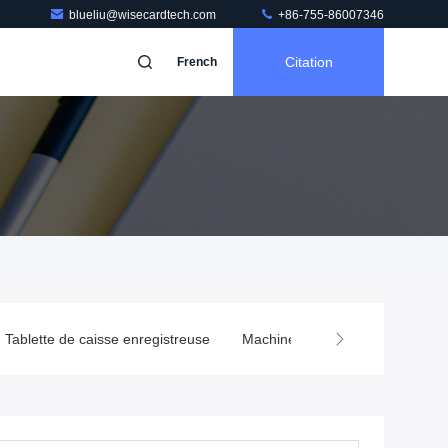
blueliu@wisecardtech.com
+86-755-86007346
Citation
French
Tablette de caisse enregistreuse
Machine intelligente de guichet