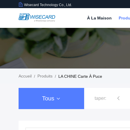
Wisecard Technology Co., Ltd.
À La Maison
Produ
Accueil
Produits
/
/
LA CHINE Carte À Puce
Tous
taper:
Solutions de cartes à puce