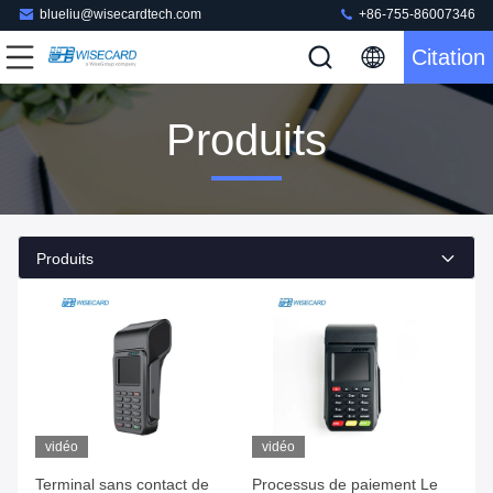
blueliu@wisecardtech.com
+86-755-86007346
Citation
Produits
Produits
vidéo
vidéo
Terminal sans contact de
Processus de paiement Le