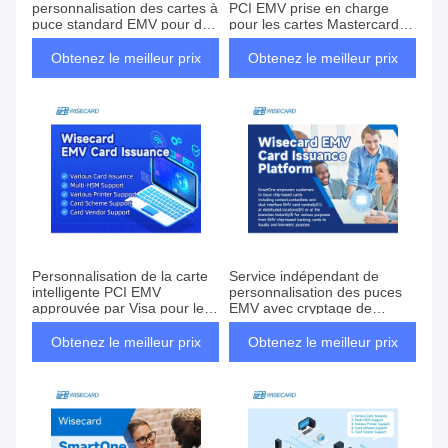
personnalisation des cartes à
PCI EMV prise en charge
puce standard EMV pour des
pour les cartes Mastercard
transactions sécurisées
sans contact CUP AmEx
Standard
Obtenez le meilleur prix
Obtenez le meilleur prix
Personnalisation de la carte
Service indépendant de
intelligente PCI EMV
personnalisation des puces
approuvée par Visa pour les
EMV avec cryptage de
fournisseurs d'imprimantes
sécurité avancé
indépendants
Obtenez le meilleur prix
Obtenez le meilleur prix