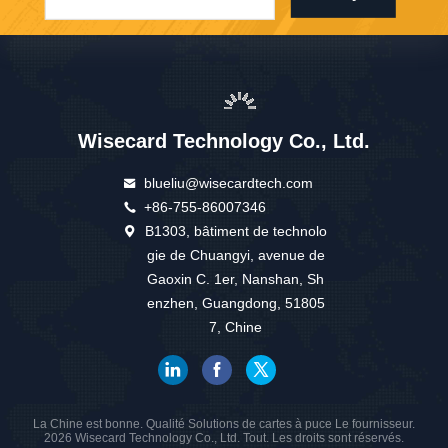
Wisecard Technology Co., Ltd.
blueliu@wisecardtech.com
+86-755-86007346
B1303, bâtiment de technolo
gie de Chuangyi, avenue de
Gaoxin C. 1er, Nanshan, Sh
enzhen, Guangdong, 51805
7, Chine
La Chine est bonne. Qualité Solutions de cartes à puce Le fournisseur.
2026 Wisecard Technology Co., Ltd. Tout. Les droits sont réservés.