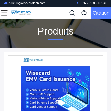
blueliu@wisecardtech.com
+86-755-86007346
Citation
Produits