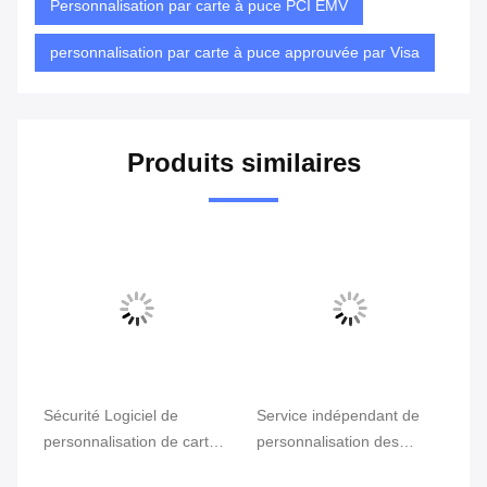
Personnalisation par carte à puce PCI EMV
personnalisation par carte à puce approuvée par Visa
Produits similaires
Sécurité Logiciel de
Service indépendant de
Servi
personnalisation de carte
personnalisation des
perso
EMV avec technologie de
puces EMV avec cryptage
cartes