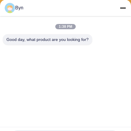
Envoyer
Byn
1:38 PM
Good day, what product are you looking for?
Wisecard Technology Co., Ltd.
blueliu@wisecardtech.com
+86-755-86007346
B1303, bâtiment de technolo
gie de Chuangyi, avenue de
Gaoxin C. 1er, Nanshan, Sh
enzhen, Guangdong, 51805
7, Chine
La Chine est bonne. Qualité Solutions de cartes à puce Le fournisseur.