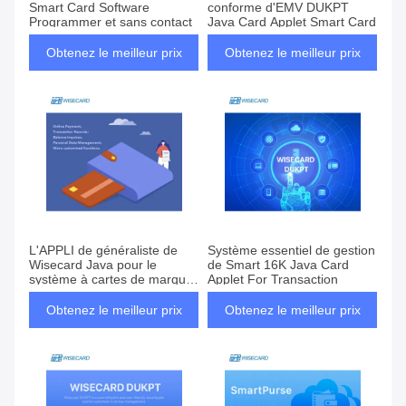
Smart Card Software
conforme d'EMV DUKPT
Programmer et sans contact
Java Card Applet Smart Card
Obtenez le meilleur prix
Obtenez le meilleur prix
L'APPLI de généraliste de
Système essentiel de gestion
Wisecard Java pour le
de Smart 16K Java Card
système à cartes de marque
Applet For Transaction
de distributeur Smart pincent
le transit public
Obtenez le meilleur prix
Obtenez le meilleur prix