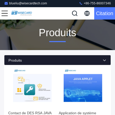
blueliu@wisecardtech.com
+86-755-86007346
Citation
Produits
Produits
Contact de DES RSA JAVA
Application de système