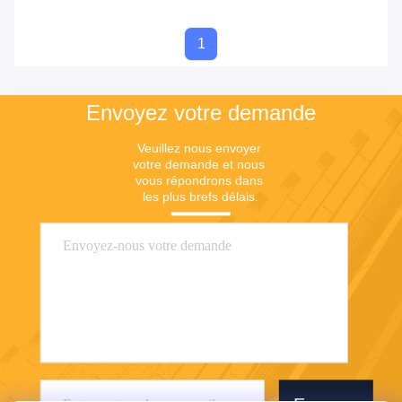
1
Envoyez votre demande
Veuillez nous envoyer 
votre demande et nous 
vous répondrons dans 
les plus brefs délais.