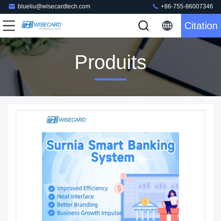
blueliu@wisecardtech.com
+86-755-86007346
Citation
Produits