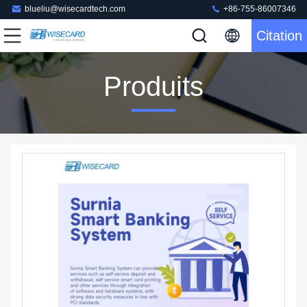
blueliu@wisecardtech.com
+86-755-86007346
Citation
Produits