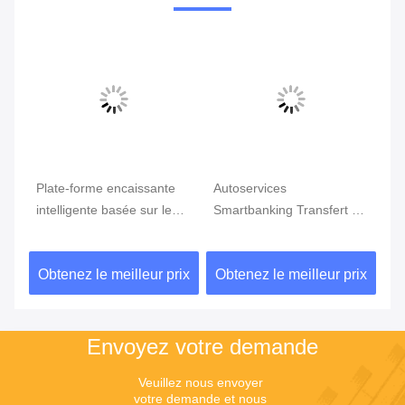
Plate-forme encaissante
Autoservices
Sy
intelligente basée sur le
Smartbanking Transfert de
in
 en
WEB pour Bill Payment
carte de paiement
Wi
Cheque Deposit
Activation du compte
ba
ix
Obtenez le meilleur prix
Obtenez le meilleur prix
Ob
d'émission pour les
su
institutions financières
Envoyez votre demande
Veuillez nous envoyer 
votre demande et nous 