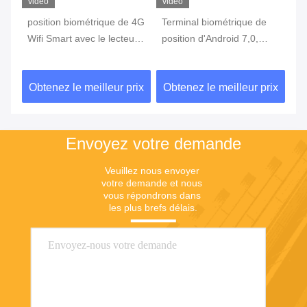
vidéo
vidéo
vi
position biométrique de 4G
Terminal biométrique de
te
Wifi Smart avec le lecteur
position d'Android 7,0,
in
c
d'empreintes digitales
machine portative de
3G
Touch Screen
position avec l'imprimante
d'
ix
Obtenez le meilleur prix
Obtenez le meilleur prix
Ob
Built In Battery
Envoyez votre demande
Veuillez nous envoyer 
votre demande et nous 
vous répondrons dans 
les plus brefs délais.