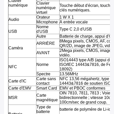
Clavier
Clavier
numérique
Touche début d'écran, touche 
numérique
clés numériques.
virtuel
Orateur
1 W X 1
Audio
Microphone
À entrée vocale
Norme
Type C 2,0 d'USB
USB
d'USB
Autre
Batterie de charge, appui d'O
8Mega pixels, CMOS, AF, cod
ARRIÈRE
QR/2D, image de JPEG, vidéo
Caméra
2Mega pixels, CMOS, image 
AVANT
vidéo.
ISO14443 type A/B (appui de
Norme
ISO/IEC 14443&7816, de Feli
NFC
18092)
Spectre
13.56MHz
Carte sans
NFC 13,56 mégahertz, type A
Carte d'IC
contact
14443&7816 de soutien ISO/
Carte d'EMV
Smart Card
EMV et PBOC conformes
OIN 7810, 7811, 7813 ; Voie tr
Carte
MSR
bidirectionnelle ; vitesse 10cm
magnétique
100cm/sec de grand coup.
Type de
batterie de polymère de Li-ion
batterie