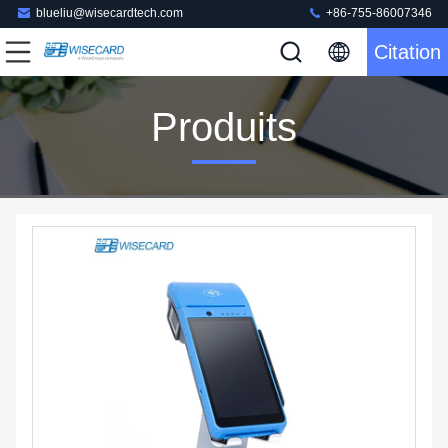
blueliu@wisecardtech.com
+86-755-86007346
Citation
Produits