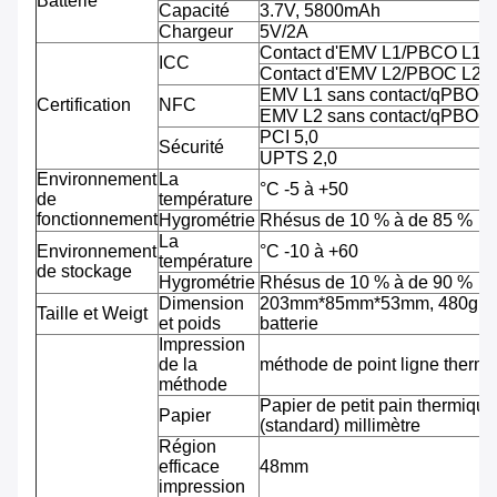
Batterie
Capacité
3.7V, 5800mAh
Chargeur
5V/2A
Contact d'EMV L1/PBCO L1
ICC
Contact d'EMV L2/PBOC L2
EMV L1 sans contact/qPBOC
Certification
NFC
EMV L2 sans contact/qPBOC
PCI 5,0
Sécurité
UPTS 2,0
Environnement
La
°C -5 à +50
de
température
fonctionnement
Hygrométrie
Rhésus de 10 % à de 85 %
La
Environnement
°C -10 à +60
température
de stockage
Hygrométrie
Rhésus de 10 % à de 90 %
Dimension
203mm*85mm*53mm, 480g av
Taille et Weigt
et poids
batterie
Impression
de la
méthode de point ligne therm
méthode
Papier de petit pain thermiqu
Papier
(standard) millimètre
Région
efficace
48mm
impression