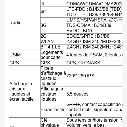
fil
CDMA/WCDMA/CDMA2000/
LTE-FDD : B1/B3/B8 (TBD)
4G
TDD-LTE : B38/B39/B40/B41
UMTS/HSPA/HSPA+/DC-HSPA
Radio
3G
TDS-CDMA : B34/B39
EVDO : BC0
2G
EDGE/GPRS : B3/B8
WLAN
2.4GHz ISM 2402MHz~2482
BT 4,1 LE
2.4GHz ISM 2402MHz~2480
Logements
USIM
4 fentes de PSAM, 2 fentes d
pour carte
GPS
GPS
GPS, GLONASS
Pixels
d'affichage à
720*1280 IPS
cristaux
liquides
Affichage à
cristaux
Affichage à
liquides et
cristaux
5,5 pouces
écran tactile
liquides
G+F+F, contact capacitif de co
Écran tactile
contact multi, signature capab
capable
Clé
Sous tension/hors tension, Vo
physique
Volumn vers le bas.