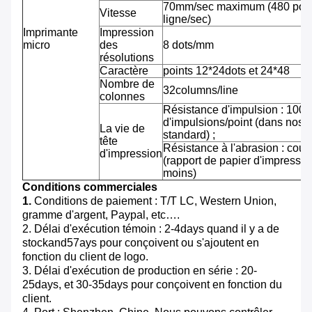
70mm/sec maximum (480 pointi
Vitesse
ligne/sec)
Imprimante
Impression
micro
des
8 dots/mm
résolutions
Caractère
points 12*24dots et 24*48
Nombre de
32columns/line
colonnes
Résistance d'impulsion : 100 m
d'impulsions/point (dans nos 
La vie de
standard) ;
tête
Résistance à l'abrasion : cou
d'impression
(rapport de papier d'impressi
moins)
Conditions commerciales
1.
Conditions de paiement : T/T LC, Western Union,
gramme d'argent, Paypal, etc….
2. Délai d'exécution témoin : 2-4days quand il y a de
stockand57ays pour conçoivent ou s'ajoutent en
fonction du client de logo.
3. Délai d'exécution de production en série : 20-
25days, et 30-35days pour conçoivent en fonction du
client.