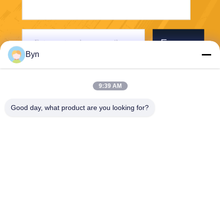
Envoyer
Byn
9:39 AM
Good day, what product are you looking for?
Wisecard Technology Co., Ltd.
blueliu@wisecardtech.com
+86-755-86007346
B1303, bâtiment de technolo
gie de Chuangyi, avenue de
Gaoxin C. 1er, Nanshan, Sh
enzhen, Guangdong, 51805
7, Chine