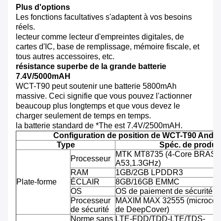
Plus d'options
Les fonctions facultatives s'adaptent à vos besoins
réels.
lecteur comme lecteur d'empreintes digitales, de
cartes d'IC, base de remplissage, mémoire fiscale, et
tous autres accessoires, etc.
résistance superbe de la grande batterie
7.4V/5000mAH
WCT-T90 peut soutenir une batterie 5800mAh
massive. Ceci signifie que vous pouvez l'actionner
beaucoup plus longtemps et que vous devez le
charger seulement de temps en temps.
la batterie standard de *The est 7.4V/2500mAH.
Configuration de position de WCT-T90 Andro
Type
Spéc. de produit
MTK MT8735 (4-Core BRAS C
Processeur
A53,1.3GHz)
RAM
1GB/2GB LPDDR3
Plate-forme
ÉCLAIR
8GB/16GB EMMC
OS
OS de paiement de sécurité d'
Processeur
MAXIM MAX 32555 (microcontr
de sécurité
de DeepCover)
Norme sans
LTE-FDD/TDD-LTE/TDS-