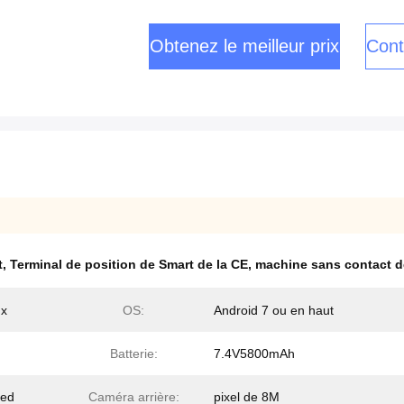
Obtenez le meilleur prix
Cont
t
,
Terminal de position de Smart de la CE
,
machine sans contact de
ux
OS:
Android 7 ou en haut
Batterie:
7.4V5800mAh
ded
Caméra arrière:
pixel de 8M