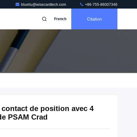
blueliu@wisecardtech.com
+86-755-86007346
Citation
French
s contact de position avec 4
 de PSAM Crad