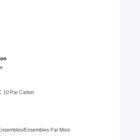
ion
le
C 10 Par Carton
Ensembles/ensembles Par Mois