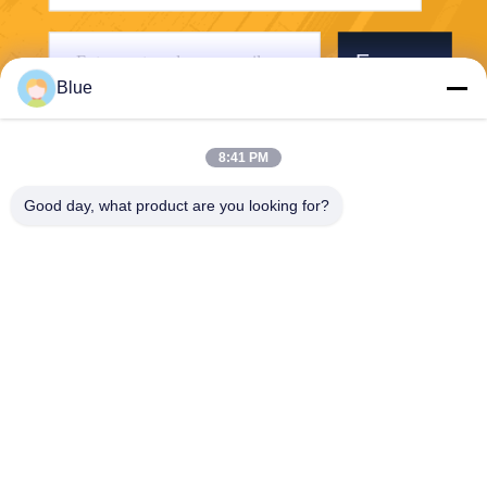
Envoyer
Blue
8:41 PM
Good day, what product are you looking for?
Wisecard Technology Co., Ltd.
blueliu@wisecardtech.com
+86-755-86007346
B1303, bâtiment de technolo
gie de Chuangyi, avenue de
Gaoxin C. 1er, Nanshan, Sh
enzhen, Guangdong, 51805
7, Chine