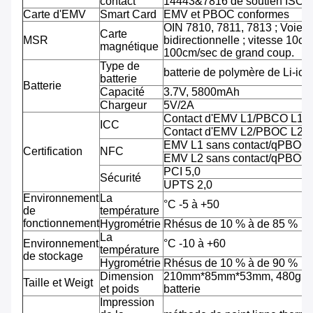
contact
14443&7816 de soutien ISO/
Carte d'EMV
Smart Card
EMV et PBOC conformes
OIN 7810, 7811, 7813 ; Voie tr
Carte
MSR
bidirectionnelle ; vitesse 10cm
magnétique
100cm/sec de grand coup.
Type de
batterie de polymère de Li-ion
batterie
Batterie
Capacité
3.7V, 5800mAh
Chargeur
5V/2A
Contact d'EMV L1/PBCO L1
ICC
Contact d'EMV L2/PBOC L2
EMV L1 sans contact/qPBOC
Certification
NFC
EMV L2 sans contact/qPBOC
PCI 5,0
Sécurité
UPTS 2,0
Environnement
La
°C -5 à +50
de
température
fonctionnement
Hygrométrie
Rhésus de 10 % à de 85 %
La
Environnement
°C -10 à +60
température
de stockage
Hygrométrie
Rhésus de 10 % à de 90 %
Dimension
210mm*85mm*53mm, 480g av
Taille et Weigt
et poids
batterie
Impression