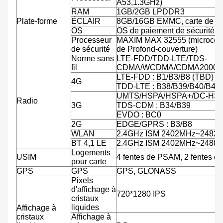
A53,1.3GHz)
RAM
1GB/2GB LPDDR3
Plate-forme
ÉCLAIR
8GB/16GB EMMC, carte de TF
OS
OS de paiement de sécurité d'
Processeur
MAXIM MAX 32555 (microcontr
de sécurité
de Profond-couverture)
Norme sans
LTE-FDD/TDD-LTE/TDS-
fil
CDMA/WCDMA/CDMA2000/
LTE-FDD : B1/B3/B8 (TBD)
4G
TDD-LTE : B38/B39/B40/B41
UMTS/HSPA/HSPA+/DC-HSPA
Radio
3G
TDS-CDM : B34/B39
EVDO : BC0
2G
EDGE/GPRS : B3/B8
WLAN
2.4GHz ISM 2402MHz~2482
BT 4,1 LE
2.4GHz ISM 2402MHz~2480
Logements
USIM
4 fentes de PSAM, 2 fentes d
pour carte
GPS
GPS
GPS, GLONASS
Pixels
d'affichage à
720*1280 IPS
cristaux
liquides
Affichage à
cristaux
Affichage à