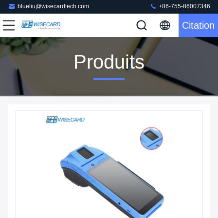
blueliu@wisecardtech.com
+86-755-86007346
Citation
Produits