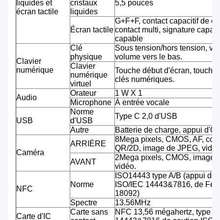
liquides et
cristaux
5,5 pouces
écran tactile
liquides
G+F+F, contact capacitif de co
Écran tactile
contact multi, signature capab
capable
Clé
Sous tension/hors tension, vo
physique
volume vers le bas.
Clavier
Clavier
numérique
Touche début d'écran, touche 
numérique
clés numériques.
virtuel
Orateur
1 W X 1
Audio
Microphone
À entrée vocale
Norme
Type C 2,0 d'USB
USB
d'USB
Autre
Batterie de charge, appui d'O
8Mega pixels, CMOS, AF, cod
ARRIÈRE
QR/2D, image de JPEG, vidéo
Caméra
2Mega pixels, CMOS, image 
AVANT
vidéo.
ISO14443 type A/B (appui de
Norme
ISO/IEC 14443&7816, de Feli
NFC
18092)
Spectre
13.56MHz
Carte sans
NFC 13,56 mégahertz, type A
Carte d'IC