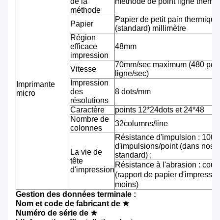
de la
méthode de point ligne therm
méthode
Papier de petit pain thermiqu
Papier
(standard) millimètre
Région
efficace
48mm
impression
70mm/sec maximum (480 pointi
Vitesse
ligne/sec)
Impression
Imprimante
des
8 dots/mm
micro
résolutions
Caractère
points 12*24dots et 24*48
Nombre de
32columns/line
colonnes
Résistance d'impulsion : 100 m
d'impulsions/point (dans nos 
La vie de
standard) ;
tête
Résistance à l'abrasion : cou
d'impression
(rapport de papier d'impressi
moins)
Gestion des données terminale :
Nom et code de fabricant de ★
Numéro de série de ★