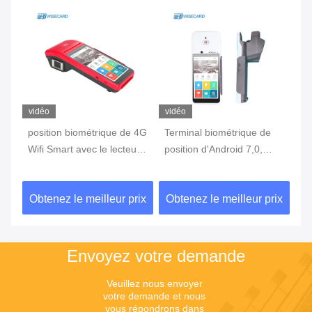
vidéo
vidéo
vi
position biométrique de 4G
Terminal biométrique de
te
Wifi Smart avec le lecteur
position d'Android 7,0,
in
c
d'empreintes digitales
machine portative de
3G
Touch Screen
position avec l'imprimante
d'
ix
Obtenez le meilleur prix
Obtenez le meilleur prix
Ob
Built In Battery
Envoyez votre demande
Veuillez nous envoyer 
votre demande et nous 
vous répondrons dans 