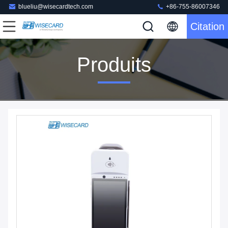
blueliu@wisecardtech.com
+86-755-86007346
Citation
Produits