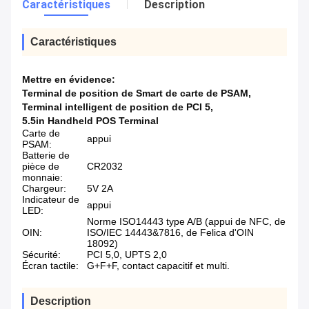
Caractéristiques
Description
Caractéristiques
Mettre en évidence:
Terminal de position de Smart de carte de PSAM
,
Terminal intelligent de position de PCI 5
,
5.5in Handheld POS Terminal
Carte de
appui
PSAM:
Batterie de
pièce de
CR2032
monnaie:
Chargeur:
5V 2A
Indicateur de
appui
LED:
Norme ISO14443 type A/B (appui de NFC, de
OIN:
ISO/IEC 14443&7816, de Felica d'OIN
18092)
Sécurité:
PCI 5,0, UPTS 2,0
Écran tactile:
G+F+F, contact capacitif et multi.
Description