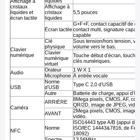
liquides
Affichage à
cristaux
Affichage à
liquides et
cristaux
5,5 pouces
écran tactile
liquides
G+F+F, contact capacitif de co
Écran tactile
contact multi, signature capab
capable
Clé
Sous tension/hors tension, vo
physique
volume vers le bas.
Clavier
Clavier
numérique
Touche début d'écran, touche 
numérique
clés numériques.
virtuel
Orateur
1 W X 1
Audio
Microphone
À entrée vocale
Norme
Type C 2,0 d'USB
USB
d'USB
Autre
Batterie de charge, appui d'O
8Mega pixels, CMOS, AF, cod
ARRIÈRE
QR/2D, image de JPEG, vidéo
Caméra
2Mega pixels, CMOS, image 
AVANT
vidéo.
ISO14443 type A/B (appui de
Norme
ISO/IEC 14443&7816, de Feli
NFC
18092)
Spectre
13.56MHz