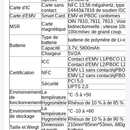
Carte sans
NFC 13,56 mégahertz, type A
Carte d'IC
contact
14443&7816 de soutien ISO/
Carte d'EMV
Smart Card
EMV et PBOC conformes
OIN 7810, 7811, 7813 ; Voie tr
Carte
MSR
bidirectionnelle ; vitesse 10cm
magnétique
100cm/sec de grand coup.
Type de
batterie de polymère de Li-ion
batterie
Batterie
Capacité
3.7V, 5800mAh
Chargeur
5V/2A
Contact d'EMV L1/PBCO L1
ICC
Contact d'EMV L2/PBOC L2
EMV L1 sans contact/qPBOC
Certification
NFC
EMV L2 sans contact/qPBOC
PCI 5,0
Sécurité
UPTS 2,0
Environnement
La
°C -5 à +50
de
température
fonctionnement
Hygrométrie
Rhésus de 10 % à de 85 %
La
Environnement
°C -10 à +60
température
de stockage
Hygrométrie
Rhésus de 10 % à de 90 %
Dimension
210mm*85mm*53mm, 480g av
Taille et Weigt
et poids
batterie