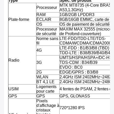
Type
Spéc. de produit
MTK MT8735 (4-Core BRAS C
Processeur
A53,1.3GHz)
RAM
1GB/2GB LPDDR3
Plate-forme
ÉCLAIR
8GB/16GB EMMC, carte de TF
OS
OS de paiement de sécurité d'
Processeur
MAXIM MAX 32555 (microcontr
de sécurité
de Profond-couverture)
Norme sans
LTE-FDD/TDD-LTE/TDS-
fil
CDMA/WCDMA/CDMA2000/
LTE-FDD : B1/B3/B8 (TBD)
4G
TDD-LTE : B38/B39/B40/B41
UMTS/HSPA/HSPA+/DC-HSPA
Radio
3G
TDS-CDM : B34/B39
EVDO : BC0
2G
EDGE/GPRS : B3/B8
WLAN
2.4GHz ISM 2402MHz~2482
BT 4,1 LE
2.4GHz ISM 2402MHz~2480
Logements
USIM
4 fentes de PSAM, 2 fentes d
pour carte
GPS
GPS
GPS, GLONASS
Pixels
d'affichage à
720*1280 IPS
cristaux