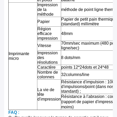
Impression
de la
méthode de point ligne therm
méthode
Papier de petit pain thermiqu
Papier
(standard) millimètre
Région
efficace
48mm
impression
70mm/sec maximum (480 pointi
Vitesse
ligne/sec)
Impression
Imprimante
des
8 dots/mm
micro
résolutions
Caractère
points 12*24dots et 24*48
Nombre de
32columns/line
colonnes
Résistance d'impulsion : 100 m
d'impulsions/point (dans nos 
La vie de
standard) ;
tête
Résistance à l'abrasion : cou
d'impression
(rapport de papier d'impressi
moins)
FAQ :