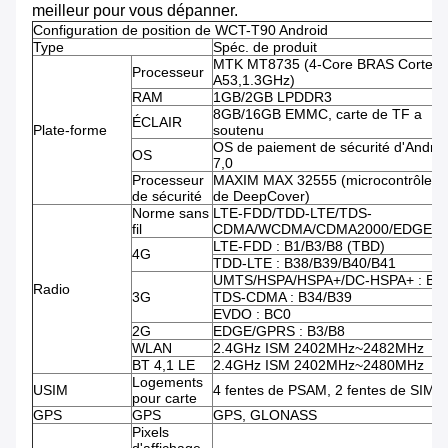
meilleur pour vous dépanner.
Configuration de position de WCT-T90 Android
Type
Spéc. de produit
MTK MT8735 (4-Core BRAS Cortex-
Processeur
A53,1.3GHz)
RAM
1GB/2GB LPDDR3
8GB/16GB EMMC, carte de TF a
ÉCLAIR
Plate-forme
soutenu
OS de paiement de sécurité d'Androi
OS
7,0
Processeur
MAXIM MAX 32555 (microcontrôleur 
de sécurité
de DeepCover)
Norme sans
LTE-FDD/TDD-LTE/TDS-
fil
CDMA/WCDMA/CDMA2000/EDGE/G
LTE-FDD : B1/B3/B8 (TBD)
4G
TDD-LTE : B38/B39/B40/B41
UMTS/HSPA/HSPA+/DC-HSPA+ : B1
Radio
3G
TDS-CDMA : B34/B39
EVDO : BC0
2G
EDGE/GPRS : B3/B8
WLAN
2.4GHz ISM 2402MHz~2482MHz
BT 4,1 LE
2.4GHz ISM 2402MHz~2480MHz
Logements
USIM
4 fentes de PSAM, 2 fentes de SIM
pour carte
GPS
GPS
GPS, GLONASS
Pixels