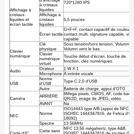
d'affichage
720*1280 IPS
à cristaux
liquides
Affichage à
cristaux
Affichage à
liquides et
cristaux
5,5 pouces
écran tactile
liquides
G+F+F, contact capacitif de couleur,
Écran tactile
contact multi, signature capable, vid
capable
Clé
Sous tension/hors tension, Volumn,
physique
Volumn vers le bas.
Clavier
Clavier
numérique
Touche début d'écran, touche de
numérique
fonction, clés numériques.
virtuel
Orateur
1 W X 1
Audio
Microphone
À entrée vocale
Norme
Type C 2,0 d'USB
USB
d'USB
Autre
Batterie de charge, appui d'OTG
8Mega pixels, CMOS, AF, code barre
ARRIÈRE
Caméra
QR/2D, image de JPEG, vidéo.
AVANT
Na
ISO14443 type A/B (appui de NFC, d
Norme
ISO/IEC 14443&7816, de Felica d'O
NFC
18092)
Spectre
13.56MHz
NFC 13,56 mégahertz, type A&B,
Carte sans
Carte d'IC
ISO/IEC 14443&7816 de soutien ISO