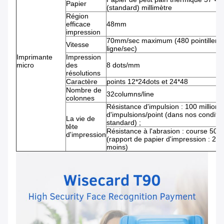
Papier
(standard) millimètre
Région
efficace
48mm
impression
70mm/sec maximum (480 pointillent 
Vitesse
ligne/sec)
Imprimante
Impression
micro
des
8 dots/mm
résolutions
Caractère
points 12*24dots et 24*48
Nombre de
32columns/line
colonnes
Résistance d'impulsion : 100 millions
d'impulsions/point (dans nos conditi
La vie de
standard) ;
tête
Résistance à l'abrasion : course 50k
d'impression
(rapport de papier d'impression : 25
moins)