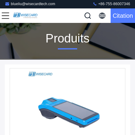
blueliu@wisecardtech.com
+86-755-86007346
Citation
Produits