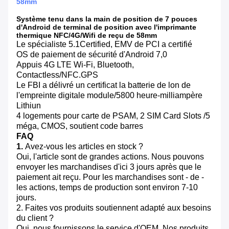
58mm
Système tenu dans la main de position de 7 pouces
d'Android de terminal de position avec l'imprimante
thermique NFC/4G/Wifi de reçu de 58mm
Le spécialiste 5.1Certified, EMV de PCI a certifié
OS de paiement de sécurité d'Android 7,0
Appuis 4G LTE Wi-Fi, Bluetooth,
Contactless/NFC.GPS
Le FBI a délivré un certificat la batterie de lon de
l'empreinte digitale module/5800 heure-milliampère
Lithiun
4 logements pour carte de PSAM, 2 SIM Card Slots /5
méga, CMOS, soutient code barres
FAQ
1.
Avez-vous les articles en stock ?
Oui, l'article sont de grandes actions. Nous pouvons
envoyer les marchandises d'ici 3 jours après que le
paiement ait reçu. Pour les marchandises sont - de -
les actions, temps de production sont environ 7-10
jours.
2. Faites vos produits soutiennent adapté aux besoins
du client ?
Oui, nous fournissons le service d'OEM. Nos produits