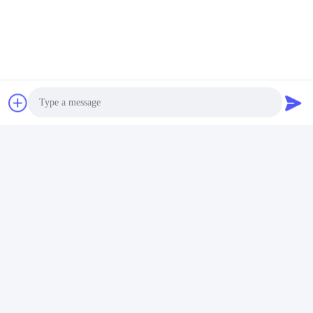
Photo
Video Call
Audio Call