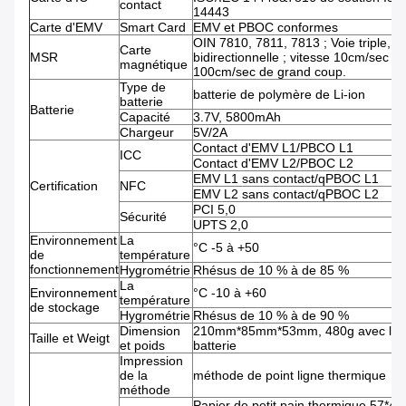
contact
14443
Carte d'EMV
Smart Card
EMV et PBOC conformes
OIN 7810, 7811, 7813 ; Voie triple,
Carte
MSR
bidirectionnelle ; vitesse 10cm/sec -
magnétique
100cm/sec de grand coup.
Type de
batterie de polymère de Li-ion
batterie
Batterie
Capacité
3.7V, 5800mAh
Chargeur
5V/2A
Contact d'EMV L1/PBCO L1
ICC
Contact d'EMV L2/PBOC L2
EMV L1 sans contact/qPBOC L1
Certification
NFC
EMV L2 sans contact/qPBOC L2
PCI 5,0
Sécurité
UPTS 2,0
Environnement
La
°C -5 à +50
de
température
fonctionnement
Hygrométrie
Rhésus de 10 % à de 85 %
La
Environnement
°C -10 à +60
température
de stockage
Hygrométrie
Rhésus de 10 % à de 90 %
Dimension
210mm*85mm*53mm, 480g avec la
Taille et Weigt
et poids
batterie
Impression
de la
méthode de point ligne thermique
méthode
Papier de petit pain thermique 57*40