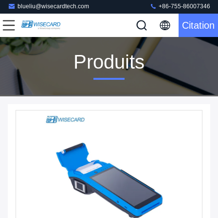
blueliu@wisecardtech.com
+86-755-86007346
Citation
Produits