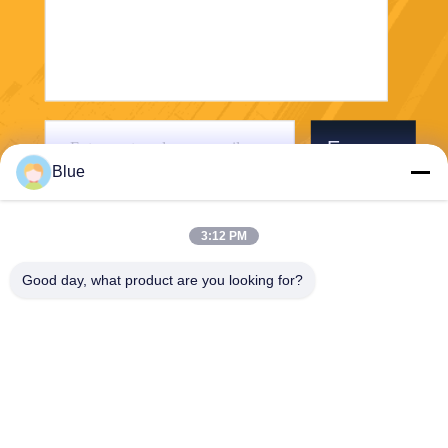
Envoyer
Blue
3:12 PM
Good day, what product are you looking for?
Wisecard Technology Co., Ltd.
blueliu@wisecardtech.com
+86-755-86007346
B1303, bâtiment de technolo
gie de Chuangyi, avenue de
Gaoxin C. 1er, Nanshan, Sh