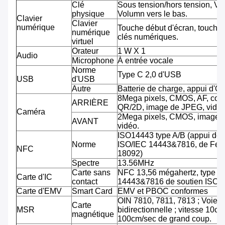
Clé
Sous tension/hors tension, Vo
physique
Volumn vers le bas.
Clavier
Clavier
numérique
Touche début d'écran, touche 
numérique
clés numériques.
virtuel
Orateur
1 W X 1
Audio
Microphone
À entrée vocale
Norme
Type C 2,0 d'USB
USB
d'USB
Autre
Batterie de charge, appui d'O
8Mega pixels, CMOS, AF, cod
ARRIÈRE
QR/2D, image de JPEG, vidéo
Caméra
2Mega pixels, CMOS, image 
AVANT
vidéo.
ISO14443 type A/B (appui de
Norme
ISO/IEC 14443&7816, de Feli
NFC
18092)
Spectre
13.56MHz
Carte sans
NFC 13,56 mégahertz, type A
Carte d'IC
contact
14443&7816 de soutien ISO/
Carte d'EMV
Smart Card
EMV et PBOC conformes
OIN 7810, 7811, 7813 ; Voie tr
Carte
MSR
bidirectionnelle ; vitesse 10cm
magnétique
100cm/sec de grand coup.