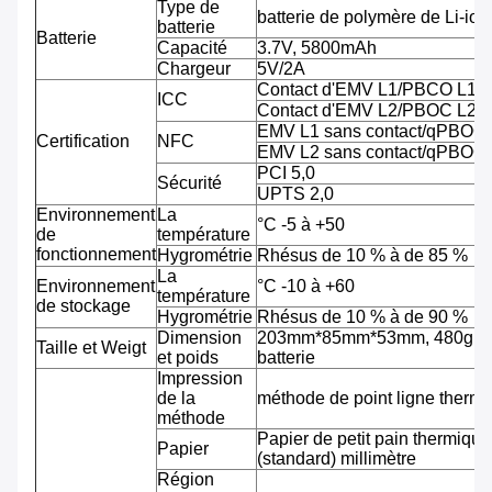
Type de
batterie de polymère de Li-ion
batterie
Batterie
Capacité
3.7V, 5800mAh
Chargeur
5V/2A
Contact d'EMV L1/PBCO L1
ICC
Contact d'EMV L2/PBOC L2
EMV L1 sans contact/qPBOC
Certification
NFC
EMV L2 sans contact/qPBOC
PCI 5,0
Sécurité
UPTS 2,0
Environnement
La
°C -5 à +50
de
température
fonctionnement
Hygrométrie
Rhésus de 10 % à de 85 %
La
Environnement
°C -10 à +60
température
de stockage
Hygrométrie
Rhésus de 10 % à de 90 %
Dimension
203mm*85mm*53mm, 480g av
Taille et Weigt
et poids
batterie
Impression
de la
méthode de point ligne therm
méthode
Papier de petit pain thermiqu
Papier
(standard) millimètre
Région