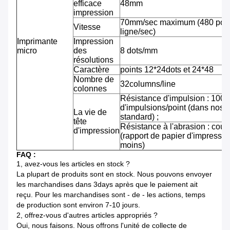
efficace
48mm
impression
70mm/sec maximum (480 pointi
Vitesse
ligne/sec)
Imprimante
Impression
micro
des
8 dots/mm
résolutions
Caractère
points 12*24dots et 24*48
Nombre de
32columns/line
colonnes
Résistance d'impulsion : 100 m
d'impulsions/point (dans nos 
La vie de
standard) ;
tête
Résistance à l'abrasion : cou
d'impression
(rapport de papier d'impressi
moins)
FAQ :
1, avez-vous les articles en stock ?
La plupart de produits sont en stock. Nous pouvons envoyer
les marchandises dans 3days après que le paiement ait
reçu. Pour les marchandises sont - de - les actions, temps
de production sont environ 7-10 jours.
2, offrez-vous d'autres articles appropriés ?
Oui, nous faisons. Nous offrons l'unité de collecte de