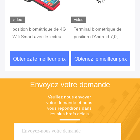
vidéo
vidéo
vi
position biométrique de 4G
Terminal biométrique de
te
Wifi Smart avec le lecteur
position d'Android 7,0,
in
c
d'empreintes digitales
machine portative de
3G
Touch Screen
position avec l'imprimante
d'
ix
Obtenez le meilleur prix
Obtenez le meilleur prix
Ob
Built In Battery
Envoyez votre demande
Veuillez nous envoyer 
votre demande et nous 
vous répondrons dans 
les plus brefs délais.