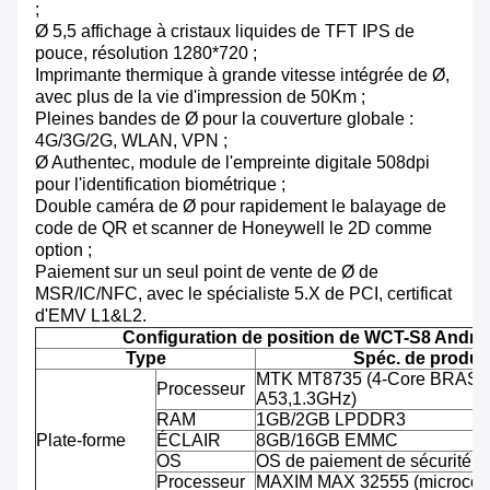
;
Ø 5,5 affichage à cristaux liquides de TFT IPS de
pouce, résolution 1280*720 ;
Imprimante thermique à grande vitesse intégrée de Ø,
avec plus de la vie d'impression de 50Km ;
Pleines bandes de Ø pour la couverture globale :
4G/3G/2G, WLAN, VPN ;
Ø Authentec, module de l'empreinte digitale 508dpi
pour l'identification biométrique ;
Double caméra de Ø pour rapidement le balayage de
code de QR et scanner de Honeywell le 2D comme
option ;
Paiement sur un seul point de vente de Ø de
MSR/IC/NFC, avec le spécialiste 5.X de PCI, certificat
d'EMV L1&L2.
Configuration de position de WCT-S8 Andro
Type
Spéc. de produit
MTK MT8735 (4-Core BRAS C
Processeur
A53,1.3GHz)
RAM
1GB/2GB LPDDR3
Plate-forme
ÉCLAIR
8GB/16GB EMMC
OS
OS de paiement de sécurité d'
Processeur
MAXIM MAX 32555 (microcontr