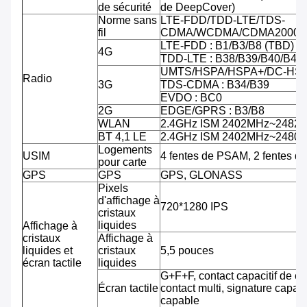
de sécurité
de DeepCover)
Norme sans
LTE-FDD/TDD-LTE/TDS-
fil
CDMA/WCDMA/CDMA2000/
LTE-FDD : B1/B3/B8 (TBD)
4G
TDD-LTE : B38/B39/B40/B41
UMTS/HSPA/HSPA+/DC-HSPA
Radio
3G
TDS-CDMA : B34/B39
EVDO : BC0
2G
EDGE/GPRS : B3/B8
WLAN
2.4GHz ISM 2402MHz~2482
BT 4,1 LE
2.4GHz ISM 2402MHz~2480
Logements
USIM
4 fentes de PSAM, 2 fentes d
pour carte
GPS
GPS
GPS, GLONASS
Pixels
d'affichage à
720*1280 IPS
cristaux
liquides
Affichage à
cristaux
Affichage à
liquides et
cristaux
5,5 pouces
écran tactile
liquides
G+F+F, contact capacitif de co
Écran tactile
contact multi, signature capab
capable