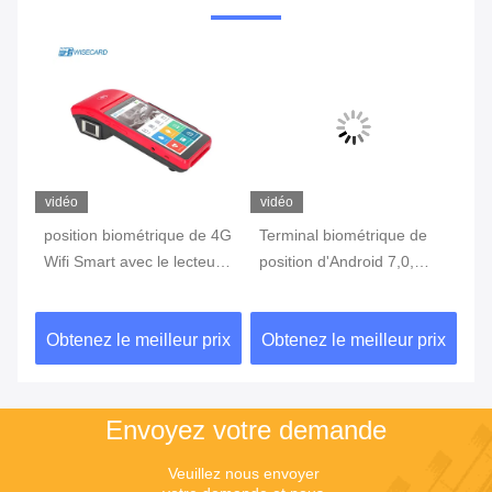
vidéo
vidéo
vi
position biométrique de 4G
Terminal biométrique de
te
Wifi Smart avec le lecteur
position d'Android 7,0,
in
c
d'empreintes digitales
machine portative de
3G
Touch Screen
position avec l'imprimante
d'
ix
Obtenez le meilleur prix
Obtenez le meilleur prix
Ob
Built In Battery
Envoyez votre demande
Veuillez nous envoyer 