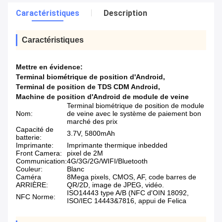
Caractéristiques
Description
Caractéristiques
Mettre en évidence:
Terminal biométrique de position d'Android
,
Terminal de position de TDS CDM Android
,
Machine de position d'Android de module de veine
Terminal biométrique de position de module
Nom:
de veine avec le système de paiement bon
marché des prix
Capacité de
3.7V, 5800mAh
batterie:
Imprimante:
Imprimante thermique inbedded
Front Camera:
pixel de 2M
Communication:
4G/3G/2G/WIFI/Bluetooth
Couleur:
Blanc
Caméra
8Mega pixels, CMOS, AF, code barres de
ARRIÈRE:
QR/2D, image de JPEG, vidéo.
ISO14443 type A/B (NFC d'OIN 18092,
NFC Norme:
ISO/IEC 14443&7816, appui de Felica