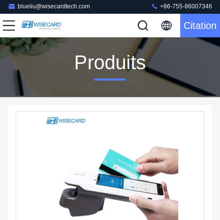
blueliu@wisecardtech.com
+86-755-86007346
Citation
Produits