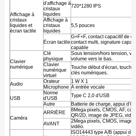
d'affichage à
720*1280 IPS
cristaux
liquides
Affichage à
cristaux
Affichage à
liquides et
cristaux
5,5 pouces
écran tactile
liquides
G+F+F, contact capacitif de co
Écran tactile
contact multi, signature capab
capable
Clé
Sous tension/hors tension, vo
physique
volume vers le bas.
Clavier
Clavier
numérique
Touche début d'écran, touche 
numérique
clés numériques.
virtuel
Orateur
1 W X 1
Audio
Microphone
À entrée vocale
Norme
Type C 2,0 d'USB
USB
d'USB
Autre
Batterie de charge, appui d'O
8Mega pixels, CMOS, AF, cod
ARRIÈRE
QR/2D, image de JPEG, vidéo
Caméra
2Mega pixels, CMOS, image 
AVANT
vidéo.
ISO14443 type A/B (appui de