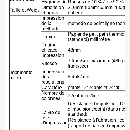
Hygrométrie
Rhésus de 10 % à de 90 %
Dimension
210mm*85mm*53mm, 480g av
Taille et Weigt
et poids
batterie
Impression
de la
méthode de point ligne therm
méthode
Papier de petit pain thermiqu
Papier
(standard) millimètre
Région
efficace
48mm
impression
70mm/sec maximum (480 pointi
Vitesse
ligne/sec)
Impression
Imprimante
des
8 dots/mm
micro
résolutions
Caractère
points 12*24dots et 24*48
Nombre de
32columns/line
colonnes
Résistance d'impulsion : 100 m
d'impulsions/point (dans nos 
La vie de
standard) ;
tête
Résistance à l'abrasion : cou
d'impression
(rapport de papier d'impressi