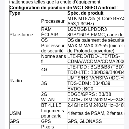
inattendues telles que la chute d'équipement
Configuration de position de WCT-S6FO Android :
Type
Spéc. de produit
MTK MT8735 (4-Core BRAS C
Processeur
A53,1.3GHz)
RAM
1GB/2GB LPDDR3
Plate-forme
ÉCLAIR
8GB/16GB EMMC, carte de TF
OS
OS de paiement de sécurité d'
Processeur
MAXIM MAX 32555 (microcontr
de sécurité
de Profond-couverture)
Norme sans
LTE-FDD/TDD-LTE/TDS-
fil
CDMA/WCDMA/CDMA2000/
LTE-FDD : B1/B3/B8 (TBD)
4G
TDD-LTE : B38/B39/B40/B41
UMTS/HSPA/HSPA+/DC-HSPA
Radio
3G
TDS-CDM : B34/B39
EVDO : BC0
2G
EDGE/GPRS : B3/B8
WLAN
2.4GHz ISM 2402MHz~2482
BT 4,1 LE
2.4GHz ISM 2402MHz~2480
Logements
USIM
4 fentes de PSAM, 2 fentes d
pour carte
GPS
GPS
GPS, GLONASS
Pixels