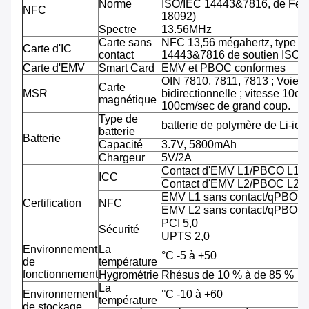
Norme
ISO/IEC 14443&7816, de Feli
NFC
18092)
Spectre
13.56MHz
Carte sans
NFC 13,56 mégahertz, type A
Carte d'IC
contact
14443&7816 de soutien ISO/
Carte d'EMV
Smart Card
EMV et PBOC conformes
OIN 7810, 7811, 7813 ; Voie tr
Carte
MSR
bidirectionnelle ; vitesse 10cm
magnétique
100cm/sec de grand coup.
Type de
batterie de polymère de Li-ion
batterie
Batterie
Capacité
3.7V, 5800mAh
Chargeur
5V/2A
Contact d'EMV L1/PBCO L1
ICC
Contact d'EMV L2/PBOC L2
EMV L1 sans contact/qPBOC
Certification
NFC
EMV L2 sans contact/qPBOC
PCI 5,0
Sécurité
UPTS 2,0
Environnement
La
°C -5 à +50
de
température
fonctionnement
Hygrométrie
Rhésus de 10 % à de 85 %
La
Environnement
°C -10 à +60
température
de stockage