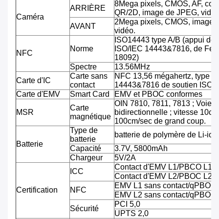
8Mega pixels, CMOS, AF, cod
ARRIÈRE
QR/2D, image de JPEG, vidéo
Caméra
2Mega pixels, CMOS, image 
AVANT
vidéo.
ISO14443 type A/B (appui de
Norme
ISO/IEC 14443&7816, de Feli
NFC
18092)
Spectre
13.56MHz
Carte sans
NFC 13,56 mégahertz, type A
Carte d'IC
contact
14443&7816 de soutien ISO/
Carte d'EMV
Smart Card
EMV et PBOC conformes
OIN 7810, 7811, 7813 ; Voie tr
Carte
MSR
bidirectionnelle ; vitesse 10cm
magnétique
100cm/sec de grand coup.
Type de
batterie de polymère de Li-ion
batterie
Batterie
Capacité
3.7V, 5800mAh
Chargeur
5V/2A
Contact d'EMV L1/PBCO L1
ICC
Contact d'EMV L2/PBOC L2
EMV L1 sans contact/qPBOC
Certification
NFC
EMV L2 sans contact/qPBOC
PCI 5,0
Sécurité
UPTS 2,0