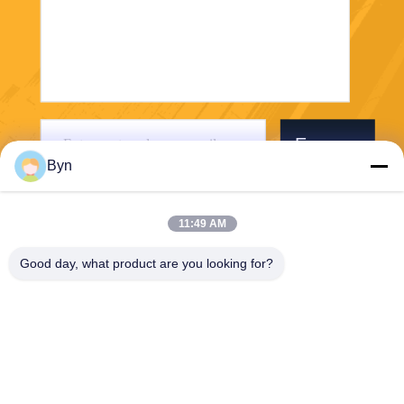
Envoyer
Byn
11:49 AM
Good day, what product are you looking for?
Wisecard Technology Co., Ltd.
blueliu@wisecardtech.com
+86-755-86007346
B1303, bâtiment de technolo
gie de Chuangyi, avenue de