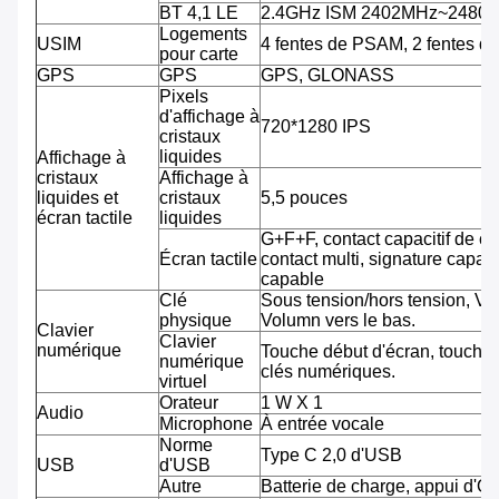
BT 4,1 LE
2.4GHz ISM 2402MHz~2480
Logements
USIM
4 fentes de PSAM, 2 fentes d
pour carte
GPS
GPS
GPS, GLONASS
Pixels
d'affichage à
720*1280 IPS
cristaux
liquides
Affichage à
cristaux
Affichage à
liquides et
cristaux
5,5 pouces
écran tactile
liquides
G+F+F, contact capacitif de co
Écran tactile
contact multi, signature capab
capable
Clé
Sous tension/hors tension, Vo
physique
Volumn vers le bas.
Clavier
Clavier
numérique
Touche début d'écran, touche 
numérique
clés numériques.
virtuel
Orateur
1 W X 1
Audio
Microphone
À entrée vocale
Norme
Type C 2,0 d'USB
USB
d'USB
Autre
Batterie de charge, appui d'O