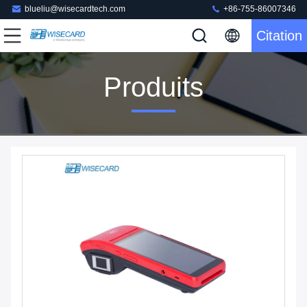
blueliu@wisecardtech.com
+86-755-86007346
Citation
Produits