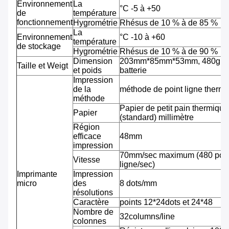
Environnement
La
°C -5 à +50
de
température
fonctionnement
Hygrométrie
Rhésus de 10 % à de 85 %
La
Environnement
°C -10 à +60
température
de stockage
Hygrométrie
Rhésus de 10 % à de 90 %
Dimension
203mm*85mm*53mm, 480g av
Taille et Weigt
et poids
batterie
Impression
de la
méthode de point ligne therm
méthode
Papier de petit pain thermiqu
Papier
(standard) millimètre
Région
efficace
48mm
impression
70mm/sec maximum (480 pointi
Vitesse
ligne/sec)
Imprimante
Impression
micro
des
8 dots/mm
résolutions
Caractère
points 12*24dots et 24*48
Nombre de
32columns/line
colonnes