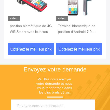
vidéo
vidéo
vi
position biométrique de 4G
Terminal biométrique de
te
Wifi Smart avec le lecteur
position d'Android 7,0,
in
c
d'empreintes digitales
machine portative de
3G
Touch Screen
position avec l'imprimante
d'
ix
Obtenez le meilleur prix
Obtenez le meilleur prix
Ob
Built In Battery
Envoyez votre demande
Veuillez nous envoyer 
votre demande et nous 
vous répondrons dans 
les plus brefs délais.