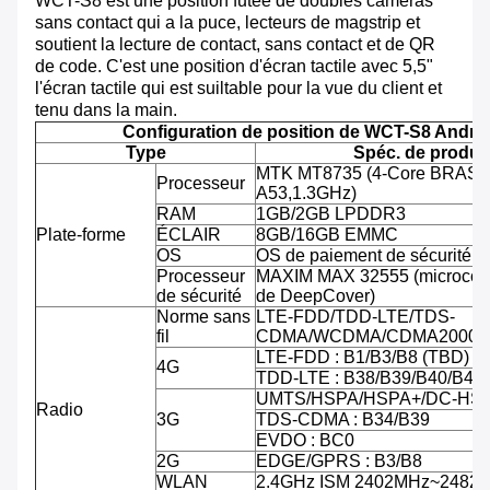
WCT-S8 est une position futée de doubles caméras
sans contact qui a la puce, lecteurs de magstrip et
soutient la lecture de contact, sans contact et de QR
de code. C'est une position d'écran tactile avec 5,5"
l'écran tactile qui est suiltable pour la vue du client et
tenu dans la main.
Configuration de position de WCT-S8 Andro
Type
Spéc. de produit
MTK MT8735 (4-Core BRAS C
Processeur
A53,1.3GHz)
RAM
1GB/2GB LPDDR3
Plate-forme
ÉCLAIR
8GB/16GB EMMC
OS
OS de paiement de sécurité d'
Processeur
MAXIM MAX 32555 (microcontr
de sécurité
de DeepCover)
Norme sans
LTE-FDD/TDD-LTE/TDS-
fil
CDMA/WCDMA/CDMA2000/
LTE-FDD : B1/B3/B8 (TBD)
4G
TDD-LTE : B38/B39/B40/B41
UMTS/HSPA/HSPA+/DC-HSPA
Radio
3G
TDS-CDMA : B34/B39
EVDO : BC0
2G
EDGE/GPRS : B3/B8
WLAN
2.4GHz ISM 2402MHz~2482