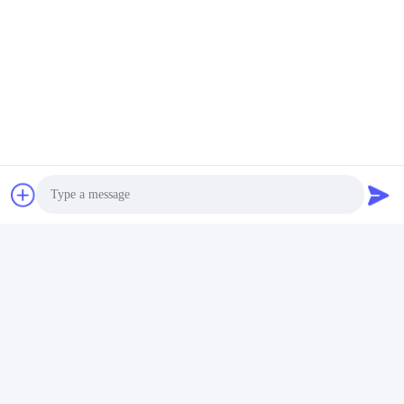
Photo
Video Call
Audio Call