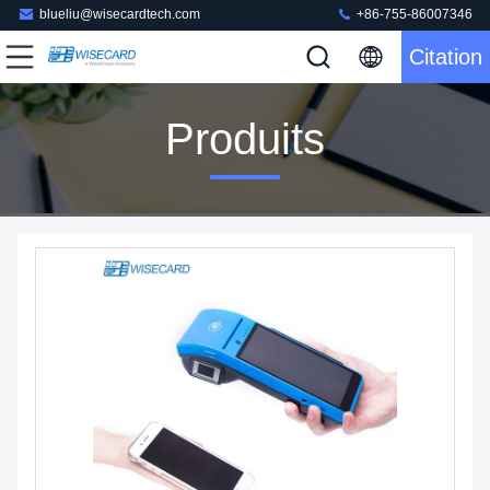
blueliu@wisecardtech.com
+86-755-86007346
Citation
Produits