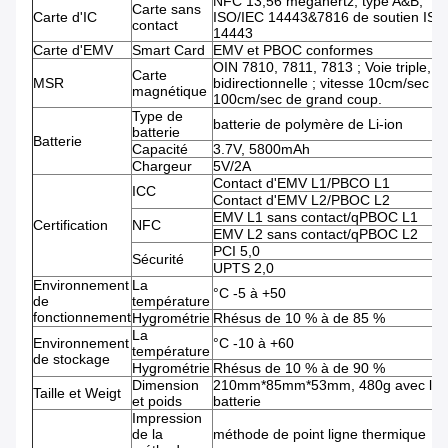
NFC 13,56 mégahertz, type A&B,
Carte sans
Carte d'IC
ISO/IEC 14443&7816 de soutien ISO
contact
14443
Carte d'EMV
Smart Card
EMV et PBOC conformes
OIN 7810, 7811, 7813 ; Voie triple,
Carte
MSR
bidirectionnelle ; vitesse 10cm/sec -
magnétique
100cm/sec de grand coup.
Type de
batterie de polymère de Li-ion
batterie
Batterie
Capacité
3.7V, 5800mAh
Chargeur
5V/2A
Contact d'EMV L1/PBCO L1
ICC
Contact d'EMV L2/PBOC L2
EMV L1 sans contact/qPBOC L1
Certification
NFC
EMV L2 sans contact/qPBOC L2
PCI 5,0
Sécurité
UPTS 2,0
Environnement
La
°C -5 à +50
de
température
fonctionnement
Hygrométrie
Rhésus de 10 % à de 85 %
La
Environnement
°C -10 à +60
température
de stockage
Hygrométrie
Rhésus de 10 % à de 90 %
Dimension
210mm*85mm*53mm, 480g avec la
Taille et Weigt
et poids
batterie
Impression
de la
méthode de point ligne thermique