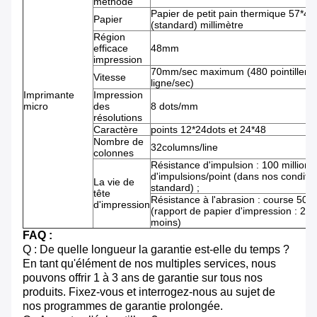
méthode
Papier de petit pain thermique 57*40
Papier
(standard) millimètre
Région
efficace
48mm
impression
70mm/sec maximum (480 pointillent 
Vitesse
ligne/sec)
Imprimante
Impression
micro
des
8 dots/mm
résolutions
Caractère
points 12*24dots et 24*48
Nombre de
32columns/line
colonnes
Résistance d'impulsion : 100 millions
d'impulsions/point (dans nos conditi
La vie de
standard) ;
tête
Résistance à l'abrasion : course 50k
d'impression
(rapport de papier d'impression : 25
moins)
FAQ :
Q : De quelle longueur la garantie est-elle du temps ?
En tant qu'élément de nos multiples services, nous
pouvons offrir 1 à 3 ans de garantie sur tous nos
produits. Fixez-vous et interrogez-nous au sujet de
nos programmes de garantie prolongée.