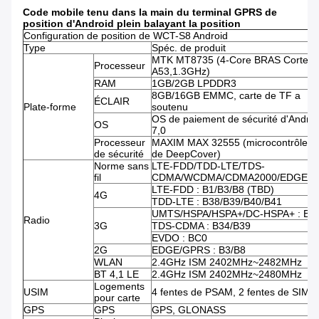
Code mobile tenu dans la main du terminal GPRS de
position d'Android plein balayant la position
Configuration de position de WCT-S8 Android
Type
Spéc. de produit
MTK MT8735 (4-Core BRAS Cortex-
Processeur
A53,1.3GHz)
RAM
1GB/2GB LPDDR3
8GB/16GB EMMC, carte de TF a
ÉCLAIR
Plate-forme
soutenu
OS de paiement de sécurité d'Androi
OS
7,0
Processeur
MAXIM MAX 32555 (microcontrôleur 
de sécurité
de DeepCover)
Norme sans
LTE-FDD/TDD-LTE/TDS-
fil
CDMA/WCDMA/CDMA2000/EDGE/G
LTE-FDD : B1/B3/B8 (TBD)
4G
TDD-LTE : B38/B39/B40/B41
UMTS/HSPA/HSPA+/DC-HSPA+ : B1
Radio
3G
TDS-CDMA : B34/B39
EVDO : BC0
2G
EDGE/GPRS : B3/B8
WLAN
2.4GHz ISM 2402MHz~2482MHz
BT 4,1 LE
2.4GHz ISM 2402MHz~2480MHz
Logements
USIM
4 fentes de PSAM, 2 fentes de SIM
pour carte
GPS
GPS
GPS, GLONASS