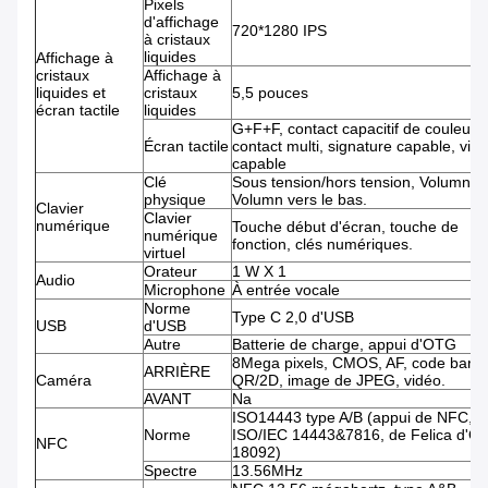
Pixels
d'affichage
720*1280 IPS
à cristaux
liquides
Affichage à
cristaux
Affichage à
liquides et
cristaux
5,5 pouces
écran tactile
liquides
G+F+F, contact capacitif de couleur,
Écran tactile
contact multi, signature capable, vid
capable
Clé
Sous tension/hors tension, Volumn,
physique
Volumn vers le bas.
Clavier
Clavier
numérique
Touche début d'écran, touche de
numérique
fonction, clés numériques.
virtuel
Orateur
1 W X 1
Audio
Microphone
À entrée vocale
Norme
Type C 2,0 d'USB
USB
d'USB
Autre
Batterie de charge, appui d'OTG
8Mega pixels, CMOS, AF, code barre
ARRIÈRE
Caméra
QR/2D, image de JPEG, vidéo.
AVANT
Na
ISO14443 type A/B (appui de NFC, d
Norme
ISO/IEC 14443&7816, de Felica d'O
NFC
18092)
Spectre
13.56MHz