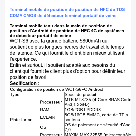
Terminal mobile de position de position de NFC de TDS
CDMA CMOS de détecteur terminal portatif de veine
Terminal mobile tenu dans la main de position de
position d'Android de position de NFC 4G de systèmes
de détecteur portatif de veine
WCT-S6 avec la grande batterie 5800mAh qui
soutient de plus longues heures de travail et le temps
de latence. Ce qui fournit le client bien mieux utilisant
l'expérience.
Enfin et surtout, il soutient adapté aux besoins du
client qui fournit le client plus d'option pour définir leur
position de favori.
Secification :
Configuration de position de WCT-S6FO Android :
Type
Spéc. de produit
MTK MT8735 (4-Core BRAS Cortex-
Processeur
A53,1.3GHz)
RAM
1GB/2GB LPDDR3
8GB/16GB EMMC, carte de TF a
ÉCLAIR
Plate-forme
soutenu
OS de paiement de sécurité d'Androi
OS
7,0
Processeur
MAXIM MAX 32555 (microcontrôleur 