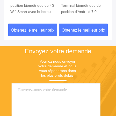
position biométrique de 4G
Terminal biométrique de
te
Wifi Smart avec le lecteur
position d'Android 7,0,
in
c
d'empreintes digitales
machine portative de
3G
Touch Screen
position avec l'imprimante
d'
ix
Obtenez le meilleur prix
Obtenez le meilleur prix
Ob
Built In Battery
Envoyez votre demande
Veuillez nous envoyer 
votre demande et nous 
vous répondrons dans 
les plus brefs délais.