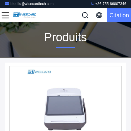
blueliu@wisecardtech.com
+86-755-86007346
Citation
Produits