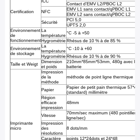
ICC
Contact d'EMV L2/PBOC L2
EMV L1 sans contact/qPBOC L1
Certification
NFC
EMV L2 sans contact/qPBOC L2
PCI 5,0
Sécurité
UPTS 2,0
Environnement
La
°C -5 à +50
de
température
fonctionnement
Hygrométrie
Rhésus de 10 % à de 85 %
La
Environnement
°C -10 à +60
température
de stockage
Hygrométrie
Rhésus de 10 % à de 90 %
Dimension
210mm*85mm*53mm, 480g avec la
Taille et Weigt
et poids
batterie
Impression
de la
méthode de point ligne thermique
méthode
Papier de petit pain thermique 57*40
Papier
(standard) millimètre
Région
efficace
48mm
impression
70mm/sec maximum (480 pointillent 
Vitesse
ligne/sec)
Imprimante
Impression
micro
des
8 dots/mm
résolutions
Caractère
points 12*24dots et 24*48