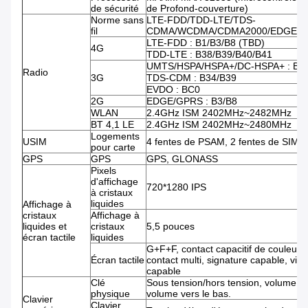
de sécurité
de Profond-couverture)
Norme sans
LTE-FDD/TDD-LTE/TDS-
fil
CDMA/WCDMA/CDMA2000/EDGE/G
LTE-FDD : B1/B3/B8 (TBD)
4G
TDD-LTE : B38/B39/B40/B41
UMTS/HSPA/HSPA+/DC-HSPA+ : B1
Radio
3G
TDS-CDM : B34/B39
EVDO : BC0
2G
EDGE/GPRS : B3/B8
WLAN
2.4GHz ISM 2402MHz~2482MHz
BT 4,1 LE
2.4GHz ISM 2402MHz~2480MHz
Logements
USIM
4 fentes de PSAM, 2 fentes de SIM
pour carte
GPS
GPS
GPS, GLONASS
Pixels
d'affichage
720*1280 IPS
à cristaux
liquides
Affichage à
cristaux
Affichage à
liquides et
cristaux
5,5 pouces
écran tactile
liquides
G+F+F, contact capacitif de couleur,
Écran tactile
contact multi, signature capable, vid
capable
Clé
Sous tension/hors tension, volume,
physique
volume vers le bas.
Clavier
Clavier