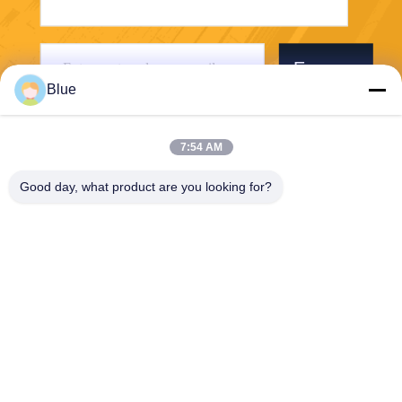
Envoyer
Blue
7:54 AM
Good day, what product are you looking for?
Wisecard Technology Co., Ltd.
blueliu@wisecardtech.com
+86-755-86007346
B1303, bâtiment de technolo
gie de Chuangyi, avenue de
Gaoxin C. 1er, Nanshan, Sh
enzhen, Guangdong, 51805
7, Chine