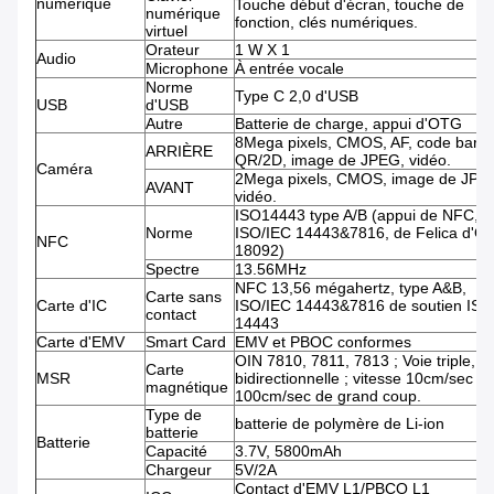
numérique
Touche début d'écran, touche de
numérique
fonction, clés numériques.
virtuel
Orateur
1 W X 1
Audio
Microphone
À entrée vocale
Norme
Type C 2,0 d'USB
USB
d'USB
Autre
Batterie de charge, appui d'OTG
8Mega pixels, CMOS, AF, code barre
ARRIÈRE
QR/2D, image de JPEG, vidéo.
Caméra
2Mega pixels, CMOS, image de JPE
AVANT
vidéo.
ISO14443 type A/B (appui de NFC, d
Norme
ISO/IEC 14443&7816, de Felica d'O
NFC
18092)
Spectre
13.56MHz
NFC 13,56 mégahertz, type A&B,
Carte sans
Carte d'IC
ISO/IEC 14443&7816 de soutien ISO
contact
14443
Carte d'EMV
Smart Card
EMV et PBOC conformes
OIN 7810, 7811, 7813 ; Voie triple,
Carte
MSR
bidirectionnelle ; vitesse 10cm/sec -
magnétique
100cm/sec de grand coup.
Type de
batterie de polymère de Li-ion
batterie
Batterie
Capacité
3.7V, 5800mAh
Chargeur
5V/2A
Contact d'EMV L1/PBCO L1