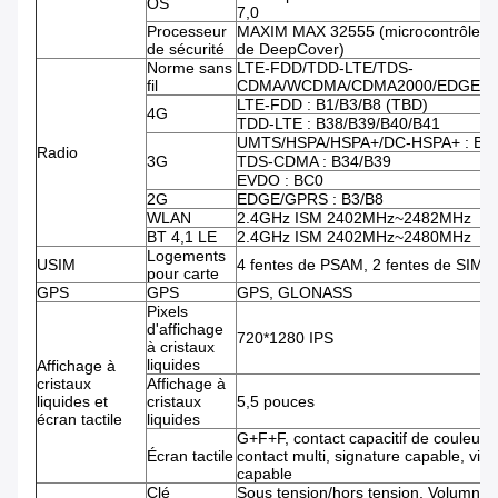
OS
7,0
Processeur
MAXIM MAX 32555 (microcontrôleur 
de sécurité
de DeepCover)
Norme sans
LTE-FDD/TDD-LTE/TDS-
fil
CDMA/WCDMA/CDMA2000/EDGE/G
LTE-FDD : B1/B3/B8 (TBD)
4G
TDD-LTE : B38/B39/B40/B41
UMTS/HSPA/HSPA+/DC-HSPA+ : B1
Radio
3G
TDS-CDMA : B34/B39
EVDO : BC0
2G
EDGE/GPRS : B3/B8
WLAN
2.4GHz ISM 2402MHz~2482MHz
BT 4,1 LE
2.4GHz ISM 2402MHz~2480MHz
Logements
USIM
4 fentes de PSAM, 2 fentes de SIM
pour carte
GPS
GPS
GPS, GLONASS
Pixels
d'affichage
720*1280 IPS
à cristaux
liquides
Affichage à
cristaux
Affichage à
liquides et
cristaux
5,5 pouces
écran tactile
liquides
G+F+F, contact capacitif de couleur,
Écran tactile
contact multi, signature capable, vid
capable
Clé
Sous tension/hors tension, Volumn,