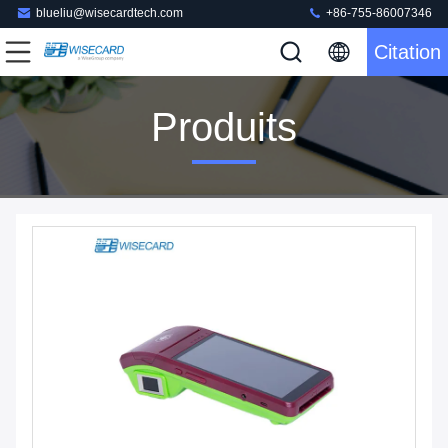
blueliu@wisecardtech.com
+86-755-86007346
Citation
Produits