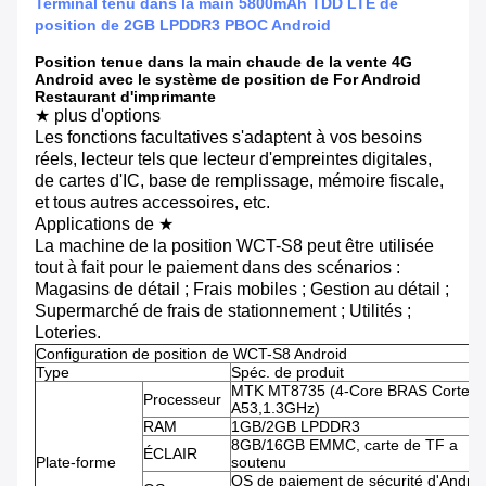
Terminal tenu dans la main 5800mAh TDD LTE de
position de 2GB LPDDR3 PBOC Android
Position tenue dans la main chaude de la vente 4G
Android avec le système de position de For Android
Restaurant d'imprimante
★ plus d'options
Les fonctions facultatives s'adaptent à vos besoins
réels, lecteur tels que lecteur d'empreintes digitales,
de cartes d'IC, base de remplissage, mémoire fiscale,
et tous autres accessoires, etc.
Applications de ★
La machine de la position WCT-S8 peut être utilisée
tout à fait pour le paiement dans des scénarios :
Magasins de détail ; Frais mobiles ; Gestion au détail ;
Supermarché de frais de stationnement ; Utilités ;
Loteries.
Configuration de position de WCT-S8 Android
Type
Spéc. de produit
MTK MT8735 (4-Core BRAS Cortex-
Processeur
A53,1.3GHz)
RAM
1GB/2GB LPDDR3
8GB/16GB EMMC, carte de TF a
ÉCLAIR
Plate-forme
soutenu
OS de paiement de sécurité d'Androi