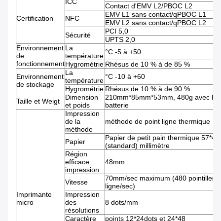
ICC
Contact d'EMV L2/PBOC L2
EMV L1 sans contact/qPBOC L1
Certification
NFC
EMV L2 sans contact/qPBOC L2
PCI 5,0
Sécurité
UPTS 2,0
Environnement
La
°C -5 à +50
de
température
fonctionnement
Hygrométrie
Rhésus de 10 % à de 85 %
La
Environnement
°C -10 à +60
température
de stockage
Hygrométrie
Rhésus de 10 % à de 90 %
Dimension
210mm*85mm*53mm, 480g avec la
Taille et Weigt
et poids
batterie
Impression
de la
méthode de point ligne thermique
méthode
Papier de petit pain thermique 57*40
Papier
(standard) millimètre
Région
efficace
48mm
impression
70mm/sec maximum (480 pointillent 
Vitesse
ligne/sec)
Imprimante
Impression
micro
des
8 dots/mm
résolutions
Caractère
points 12*24dots et 24*48