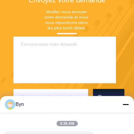
Veuillez nous envoyer 
votre demande et nous 
vous répondrons dans 
les plus brefs délais.
Envoyer
Byn
5:36 AM