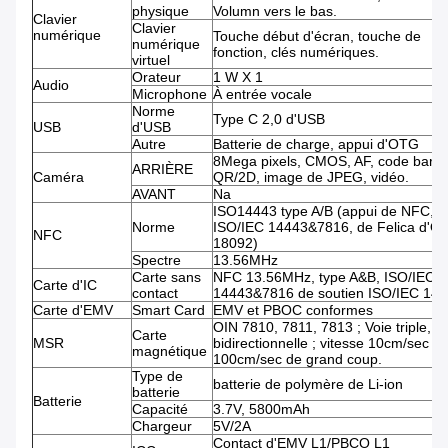
physique
Volumn vers le bas.
Clavier
Clavier
numérique
Touche début d'écran, touche de
numérique
fonction, clés numériques.
virtuel
Orateur
1 W X 1
Audio
Microphone
À entrée vocale
Norme
Type C 2,0 d'USB
USB
d'USB
Autre
Batterie de charge, appui d'OTG
8Mega pixels, CMOS, AF, code barre
ARRIÈRE
Caméra
QR/2D, image de JPEG, vidéo.
AVANT
Na
ISO14443 type A/B (appui de NFC, d
Norme
ISO/IEC 14443&7816, de Felica d'O
NFC
18092)
Spectre
13.56MHz
Carte sans
NFC 13.56MHz, type A&B, ISO/IEC
Carte d'IC
contact
14443&7816 de soutien ISO/IEC 14
Carte d'EMV
Smart Card
EMV et PBOC conformes
OIN 7810, 7811, 7813 ; Voie triple,
Carte
MSR
bidirectionnelle ; vitesse 10cm/sec -
magnétique
100cm/sec de grand coup.
Type de
batterie de polymère de Li-ion
batterie
Batterie
Capacité
3.7V, 5800mAh
Chargeur
5V/2A
Contact d'EMV L1/PBCO L1