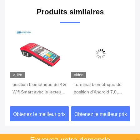
Produits similaires
vidéo
vidéo
vi
position biométrique de 4G
Terminal biométrique de
te
Wifi Smart avec le lecteur
position d'Android 7,0,
in
c
d'empreintes digitales
machine portative de
3G
Touch Screen
position avec l'imprimante
d'
ix
Obtenez le meilleur prix
Obtenez le meilleur prix
Ob
Built In Battery
Envoyez votre demande