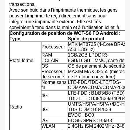
transactions.
Avec son buid dans l'imprimante thermique, les gens
peuvent imprimer le reçu directement sans pour
intégrer une imprimante externe. Elle est très
convinient à tenu dans la main et à l'utilisation ici et là.
Configuration de position de WCT-S6 FO Android :
Type
Spéc. de produit
MTK MT8735 (4-Core BRAS C
Processeur
A53,1.3GHz)
RAM
1GB/2GB LPDDR3
Plate-forme
ÉCLAIR
8GB/16GB EMMC, carte de TF
OS
OS de paiement de sécurité d'
Processeur
MAXIM MAX 32555 (microcontr
de sécurité
de Profond-couverture)
Norme sans
LTE-FDD/TDD-LTE/TDS-
fil
CDMA/WCDMA/CDMA2000/
LTE-FDD : B1/B3/B8 (TBD)
4G
TDD-LTE : B38/B39/B40/B41
UMTS/HSPA/HSPA+/DC-HSPA
Radio
3G
TDS-CDM : B34/B39
EVDO : BC0
2G
EDGE/GPRS : B3/B8
WLAN
2.4GHz ISM 2402MHz~2482