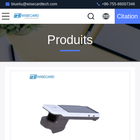
blueliu@wisecardtech.com
+86-755-86007346
Citation
Produits