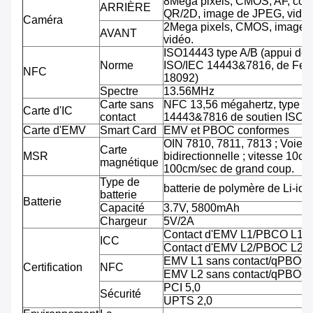
8Mega pixels, CMOS, AF, cod
ARRIÈRE
QR/2D, image de JPEG, vidéo
Caméra
2Mega pixels, CMOS, image 
AVANT
vidéo.
ISO14443 type A/B (appui de
Norme
ISO/IEC 14443&7816, de Feli
NFC
18092)
Spectre
13.56MHz
Carte sans
NFC 13,56 mégahertz, type A
Carte d'IC
contact
14443&7816 de soutien ISO/
Carte d'EMV
Smart Card
EMV et PBOC conformes
OIN 7810, 7811, 7813 ; Voie tr
Carte
MSR
bidirectionnelle ; vitesse 10cm
magnétique
100cm/sec de grand coup.
Type de
batterie de polymère de Li-ion
batterie
Batterie
Capacité
3.7V, 5800mAh
Chargeur
5V/2A
Contact d'EMV L1/PBCO L1
ICC
Contact d'EMV L2/PBOC L2
EMV L1 sans contact/qPBOC
Certification
NFC
EMV L2 sans contact/qPBOC
PCI 5,0
Sécurité
UPTS 2,0