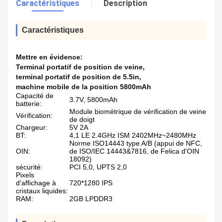
Caractéristiques
Description
Caractéristiques
Mettre en évidence:
Terminal portatif de position de veine
,
terminal portatif de position de 5.5in
,
machine mobile de la position 5800mAh
Capacité de
3.7V, 5800mAh
batterie:
Module biométrique de vérification de veine
Vérification:
de doigt
Chargeur:
5V 2A
BT:
4,1 LE 2.4GHz ISM 2402MHz~2480MHz
Norme ISO14443 type A/B (appui de NFC,
OIN:
de ISO/IEC 14443&7816, de Felica d'OIN
18092)
sécurité:
PCI 5,0, UPTS 2,0
Pixels
d'affichage à
720*1280 IPS
cristaux liquides:
RAM:
2GB LPDDR3