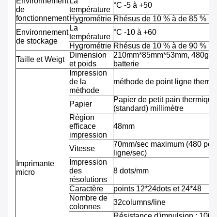
Environnement
La
°C -5 à +50
de
température
fonctionnement
Hygrométrie
Rhésus de 10 % à de 85 %
La
Environnement
°C -10 à +60
température
de stockage
Hygrométrie
Rhésus de 10 % à de 90 %
Dimension
210mm*85mm*53mm, 480g av
Taille et Weigt
et poids
batterie
Impression
de la
méthode de point ligne therm
méthode
Papier de petit pain thermiqu
Papier
(standard) millimètre
Région
efficace
48mm
impression
70mm/sec maximum (480 pointi
Vitesse
ligne/sec)
Impression
Imprimante
des
8 dots/mm
micro
résolutions
Caractère
points 12*24dots et 24*48
Nombre de
32columns/line
colonnes
Résistance d'impulsion : 100 m