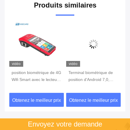
Produits similaires
vidéo
vidéo
vi
position biométrique de 4G
Terminal biométrique de
te
Wifi Smart avec le lecteur
position d'Android 7,0,
in
c
d'empreintes digitales
machine portative de
3G
Touch Screen
position avec l'imprimante
d'
ix
Obtenez le meilleur prix
Obtenez le meilleur prix
Ob
Built In Battery
Envoyez votre demande