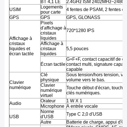
BT 4,1 LE
2.4GHz ISM 2402MHz~2480
Logements
USIM
4 fentes de PSAM, 2 fentes d
pour carte
GPS
GPS
GPS, GLONASS
Pixels
d'affichage à
720*1280 IPS
cristaux
liquides
Affichage à
cristaux
Affichage à
liquides et
cristaux
5,5 pouces
écran tactile
liquides
G+F+F, contact capacitif de co
Écran tactile
contact multi, signature capab
capable
Clé
Sous tension/hors tension, vo
physique
volume vers le bas.
Clavier
Clavier
numérique
Touche début d'écran, touche 
numérique
clés numériques.
virtuel
Orateur
1 W X 1
Audio
Microphone
À entrée vocale
Norme
Type C 2,0 d'USB
USB
d'USB
Autre
Batterie de charge, appui d'O