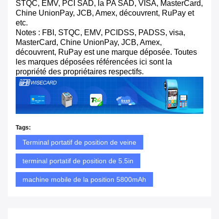
STQC, EMV, PCI SAD, la PA SAD, VISA, MasterCard,
Chine UnionPay, JCB, Amex, découvrent, RuPay et
etc.
Notes : FBI, STQC, EMV, PCIDSS, PADSS, visa,
MasterCard, Chine UnionPay, JCB, Amex,
découvrent, RuPay est une marque déposée. Toutes
les marques déposées référencées ici sont la
propriété des propriétaires respectifs.
Tags:
Terminal portatif de position de veine
terminal portatif de position de 5.5in
machine mobile de la position 5800mAh