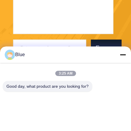
Envoyer
Blue
3:25 AM
Good day, what product are you looking for?
Wisecard Technology Co., Ltd.
blueliu@wisecardtech.com
+86-755-86007346
B1303, bâtiment de technolo
gie de Chuangyi, avenue de