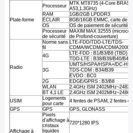
MTK MT8735 (4-Core BRAS C
Processeur
A53,1.3GHz)
RAM
1GB/2GB LPDDR3
Plate-forme
ÉCLAIR
8GB/16GB EMMC, carte de TF
OS
OS de paiement de sécurité d'
Processeur
MAXIM MAX 32555 (microcontr
de sécurité
de Profond-couverture)
Norme sans
LTE-FDD/TDD-LTE/TDS-
fil
CDMA/WCDMA/CDMA2000/
LTE-FDD : B1/B3/B8 (TBD)
4G
TDD-LTE : B38/B39/B40/B41
UMTS/HSPA/HSPA+/DC-HSPA
Radio
3G
TDS-CDM : B34/B39
EVDO : BC0
2G
EDGE/GPRS : B3/B8
WLAN
2.4GHz ISM 2402MHz~2482
BT 4,1 LE
2.4GHz ISM 2402MHz~2480
Logements
USIM
4 fentes de PSAM, 2 fentes d
pour carte
GPS
GPS
GPS, GLONASS
Pixels
d'affichage à
720*1280 IPS
cristaux
liquides
Affichage à