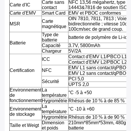
Carte sans
NFC 13,56 mégahertz, type A
Carte d'IC
contact
14443&7816 de soutien ISO/
Carte d'EMV
Smart Card
EMV et PBOC conformes
OIN 7810, 7811, 7813 ; Voie tr
Carte
MSR
bidirectionnelle ; vitesse 10cm
magnétique
100cm/sec de grand coup.
Type de
batterie de polymère de Li-ion
batterie
Batterie
Capacité
3.7V, 5800mAh
Chargeur
5V/2A
Contact d'EMV L1/PBCO L1
ICC
Contact d'EMV L2/PBOC L2
EMV L1 sans contact/qPBOC
Certification
NFC
EMV L2 sans contact/qPBOC
PCI 5,0
Sécurité
UPTS 2,0
Environnement
La
°C -5 à +50
de
température
fonctionnement
Hygrométrie
Rhésus de 10 % à de 85 %
La
Environnement
°C -10 à +60
température
de stockage
Hygrométrie
Rhésus de 10 % à de 90 %
Dimension
210mm*85mm*53mm, 480g av
Taille et Weigt
et poids
batterie