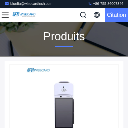
blueliu@wisecardtech.com
+86-755-86007346
Citation
Produits