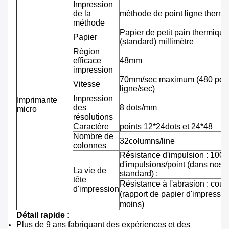
Impression
de la
méthode de point ligne therm
méthode
Papier de petit pain thermiqu
Papier
(standard) millimètre
Région
efficace
48mm
impression
70mm/sec maximum (480 pointi
Vitesse
ligne/sec)
Impression
Imprimante
des
8 dots/mm
micro
résolutions
Caractère
points 12*24dots et 24*48
Nombre de
32columns/line
colonnes
Résistance d'impulsion : 100 m
d'impulsions/point (dans nos 
La vie de
standard) ;
tête
Résistance à l'abrasion : cou
d'impression
(rapport de papier d'impressi
moins)
Détail rapide :
Plus de 9 ans fabriquant des expériences et des