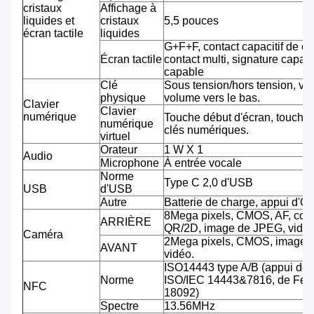
cristaux
Affichage à
liquides et
cristaux
5,5 pouces
écran tactile
liquides
G+F+F, contact capacitif de co
Écran tactile
contact multi, signature capab
capable
Clé
Sous tension/hors tension, vo
physique
volume vers le bas.
Clavier
Clavier
numérique
Touche début d'écran, touche 
numérique
clés numériques.
virtuel
Orateur
1 W X 1
Audio
Microphone
À entrée vocale
Norme
Type C 2,0 d'USB
USB
d'USB
Autre
Batterie de charge, appui d'O
8Mega pixels, CMOS, AF, cod
ARRIÈRE
QR/2D, image de JPEG, vidéo
Caméra
2Mega pixels, CMOS, image 
AVANT
vidéo.
ISO14443 type A/B (appui de
Norme
ISO/IEC 14443&7816, de Feli
NFC
18092)
Spectre
13.56MHz