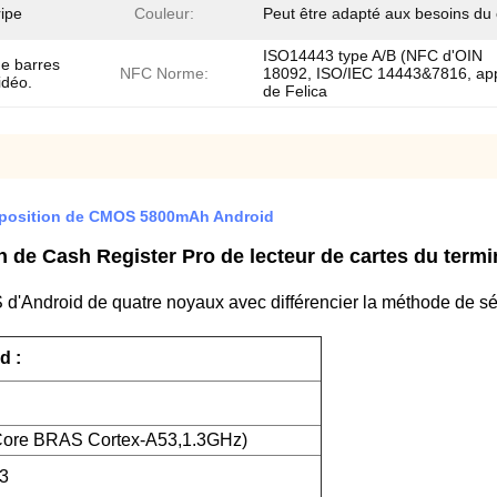
ripe
Couleur:
Peut être adapté aux besoins du 
ISO14443 type A/B (NFC d'OIN
e barres
NFC Norme:
18092, ISO/IEC 14443&7816, ap
idéo.
de Felica
 position de CMOS 5800mAh Android
n de Cash Register Pro de lecteur de cartes du termin
S d'Android de quatre noyaux avec différencier la méthode de sé
d :
ore BRAS Cortex-A53,1.3GHz)
3