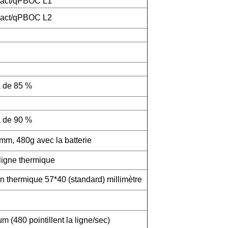
tact/qPBOC L1
tact/qPBOC L2
 de 85 %
 de 90 %
, 480g avec la batterie
ligne thermique
in thermique 57*40 (standard) millimètre
(480 pointillent la ligne/sec)