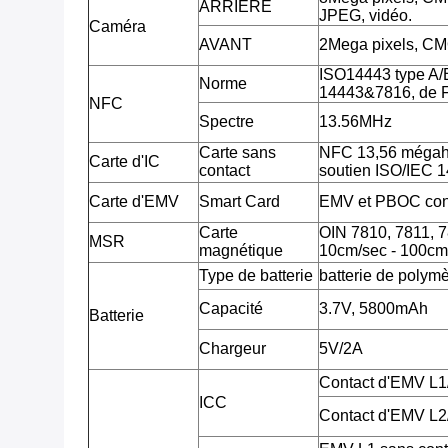
ARRIÈRE
JPEG, vidéo.
Caméra
AVANT
2Mega pixels, CM
ISO14443 type A/
Norme
14443&7816, de F
NFC
Spectre
13.56MHz
Carte sans
NFC 13,56 mégahe
Carte d'IC
contact
soutien ISO/IEC 
Carte d'EMV
Smart Card
EMV et PBOC con
Carte
OIN 7810, 7811, 781
MSR
magnétique
10cm/sec - 100cm
Type de batterie
batterie de polymè
Capacité
3.7V, 5800mAh
Batterie
Chargeur
5V/2A
Contact d'EMV L
ICC
Contact d'EMV L