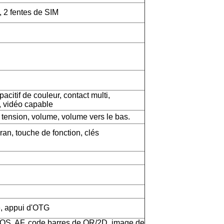
 2 fentes de SIM
acitif de couleur, contact multi,
, vidéo capable
 tension, volume, volume vers le bas.
an, touche de fonction, clés
e, appui d'OTG
OS, AF, code barres de QR/2D, image de