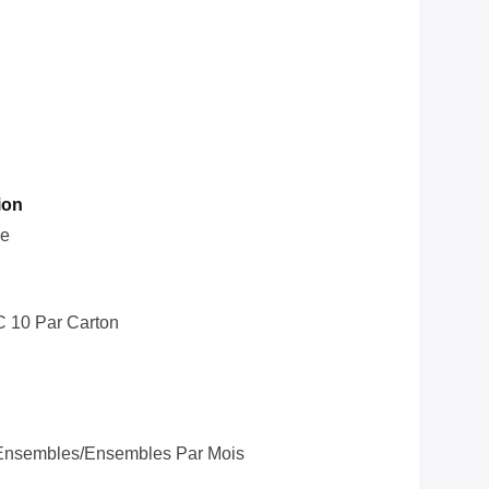
ion
le
C 10 Par Carton
Ensembles/ensembles Par Mois