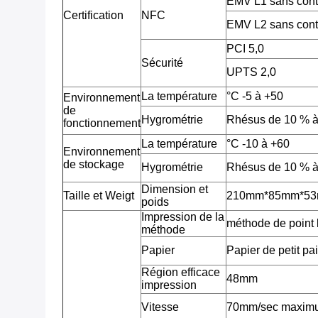
EMV L1 sans con
Certification
NFC
EMV L2 sans con
PCI 5,0
Sécurité
UPTS 2,0
La température
°C -5 à +50
Environnement
de
Hygrométrie
Rhésus de 10 % à
fonctionnement
La température
°C -10 à +60
Environnement
de stockage
Hygrométrie
Rhésus de 10 % à
Dimension et
Taille et Weigt
210mm*85mm*53mm
poids
Impression de la
méthode de point 
méthode
Papier
Papier de petit pa
Région efficace
48mm
impression
Vitesse
70mm/sec maximum 