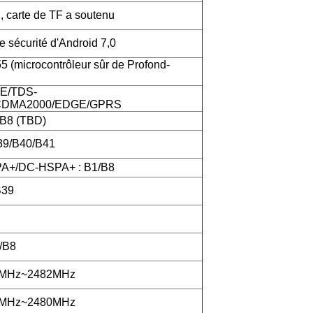
carte de TF a soutenu
 sécurité d'Android 7,0
(microcontrôleur sûr de Profond-
E/TDS-
DMA2000/EDGE/GPRS
/B8 (TBD)
39/B40/B41
+/DC-HSPA+ : B1/B8
B39
/B8
2MHz~2482MHz
2MHz~2480MHz