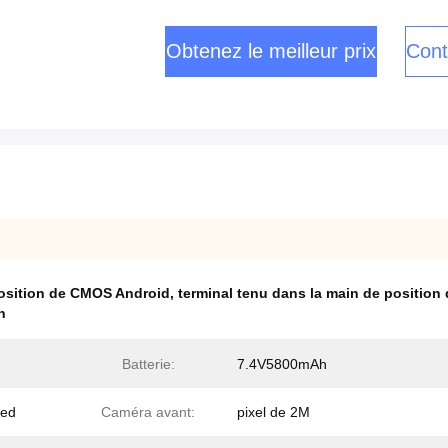
Obtenez le meilleur prix
Cont
position de CMOS Android
,
terminal tenu dans la main de positio
n
Batterie:
7.4V5800mAh
ded
Caméra avant:
pixel de 2M