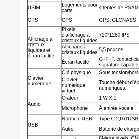
Logements pour
USIM
4 fentes de PSAM,
carte
GPS
GPS
GPS, GLONASS
Pixels
d'affichage à
720*1280 IPS
Affichage à
cristaux liquides
cristaux
Affichage à
5,5 pouces
liquides et
cristaux liquides
écran tactile
G+F+F, contact cap
Écran tactile
signature capable
Clé physique
Sous tension/hors
Clavier
Clavier
Touche début d'écr
numérique
numérique
numériques.
virtuel
Orateur
1 W X 1
Audio
Microphone
À entrée vocale
Norme d'USB
Type C 2,0 d'USB
USB
Autre
Batterie de charg
8Mega pixels, CM