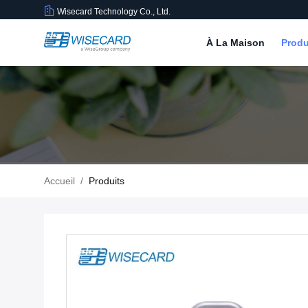
Wisecard Technology Co., Ltd.
À La Maison
Produ
Accueil
/
Produits