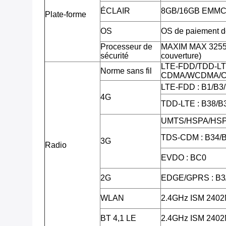
ÉCLAIR
8GB/16GB EMMC, 
Plate-forme
OS
OS de paiement de
Processeur de
MAXIM MAX 32555 
sécurité
couverture)
LTE-FDD/TDD-LT
Norme sans fil
CDMA/WCDMA/C
LTE-FDD : B1/B3
4G
TDD-LTE : B38/B
UMTS/HSPA/HSPA
TDS-CDM : B34/
3G
Radio
EVDO : BC0
2G
EDGE/GPRS : B3
WLAN
2.4GHz ISM 240
BT 4,1 LE
2.4GHz ISM 240