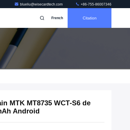
blueliu@wisecardtech.com
+86-755-86007346
Citation
French
main MTK MT8735 WCT-S6 de
mAh Android