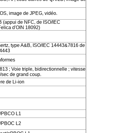
OS, image de JPEG, vidéo.
B (appui de NFC, de ISO/IEC
elica d'OIN 18092)
rtz, type A&B, ISO/IEC 14443&7816 de
14443
formes
3 ; Voie triple, bidirectionnelle ; vitesse
/sec de grand coup.
re de Li-ion
1/PBCO L1
2/PBOC L2