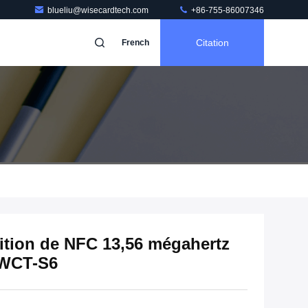
blueliu@wisecardtech.com
+86-755-86007346
Citation
French
ition de NFC 13,56 mégahertz
 WCT-S6