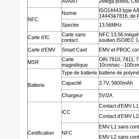
AVANT
2Mega pixels, CM
ISO14443 type A/
Norme
14443&7816, de F
NFC
Spectre
13.56MHz
Carte sans
NFC 13,56 mégahe
Carte d'IC
contact
soutien ISO/IEC 
Carte d'EMV
Smart Card
EMV et PBOC con
Carte
OIN 7810, 7811, 781
MSR
magnétique
10cm/sec - 100cm
Type de batterie
batterie de polymè
Capacité
3.7V, 5800mAh
Batterie
Chargeur
5V/2A
Contact d'EMV L
ICC
Contact d'EMV L
EMV L1 sans con
Certification
NFC
EMV L2 sans con