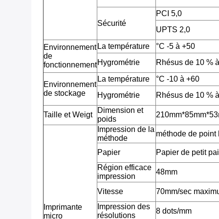
PCI 5,0
Sécurité
UPTS 2,0
La température
°C -5 à +50
Environnement
de
Hygrométrie
Rhésus de 10 % à
fonctionnement
La température
°C -10 à +60
Environnement
de stockage
Hygrométrie
Rhésus de 10 % à
Dimension et
Taille et Weigt
210mm*85mm*53mm
poids
Impression de la
méthode de point 
méthode
Papier
Papier de petit pa
Région efficace
48mm
impression
Vitesse
70mm/sec maximum 
Impression des
Imprimante
8 dots/mm
résolutions
micro