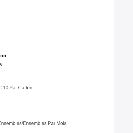
ion
le
C 10 Par Carton
Ensembles/ensembles Par Mois