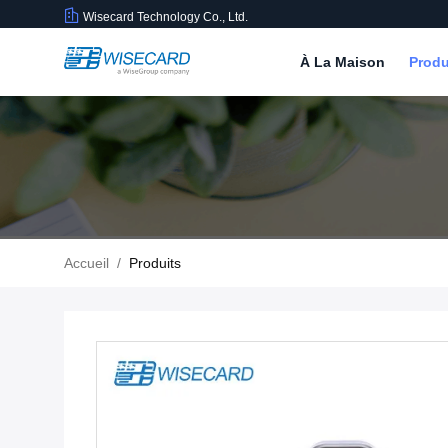
Wisecard Technology Co., Ltd.
À La Maison
Produ
Accueil
/
Produits