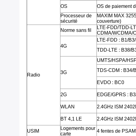
OS
OS de paiement de
Processeur de
MAXIM MAX 32555 
sécurité
couverture)
LTE-FDD/TDD-LT
Norme sans fil
CDMA/WCDMA/C
LTE-FDD : B1/B3
4G
TDD-LTE : B38/B
UMTS/HSPA/HSPA
TDS-CDM : B34/
3G
Radio
EVDO : BC0
2G
EDGE/GPRS : B3
WLAN
2.4GHz ISM 240
BT 4,1 LE
2.4GHz ISM 240
Logements pour
USIM
4 fentes de PSAM,
carte