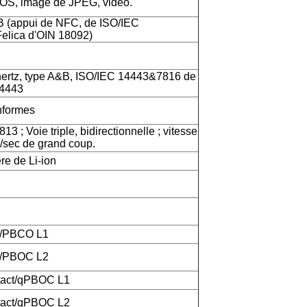
OS, image de JPEG, vidéo.
B (appui de NFC, de ISO/IEC
elica d'OIN 18092)
rtz, type A&B, ISO/IEC 14443&7816 de
14443
formes
3 ; Voie triple, bidirectionnelle ; vitesse
/sec de grand coup.
re de Li-ion
1/PBCO L1
2/PBOC L2
tact/qPBOC L1
tact/qPBOC L2