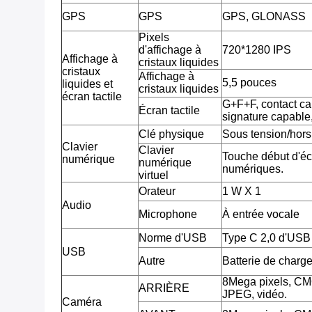
GPS
GPS
GPS, GLONASS
Pixels
d'affichage à
720*1280 IPS
Affichage à
cristaux liquides
cristaux
Affichage à
5,5 pouces
liquides et
cristaux liquides
écran tactile
G+F+F, contact cap
Écran tactile
signature capable
Clé physique
Sous tension/hors
Clavier
Clavier
Touche début d'écr
numérique
numérique
numériques.
virtuel
Orateur
1 W X 1
Audio
Microphone
À entrée vocale
Norme d'USB
Type C 2,0 d'USB
USB
Autre
Batterie de charg
8Mega pixels, CM
ARRIÈRE
JPEG, vidéo.
Caméra