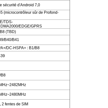
 sécurité d'Android 7,0
(microcontrôleur sûr de Profond-
E/TDS-
DMA2000/EDGE/GPRS
/B8 (TBD)
39/B40/B41
+/DC-HSPA+ : B1/B8
B39
/B8
2MHz~2482MHz
2MHz~2480MHz
 2 fentes de SIM