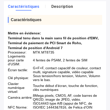
Caractéristiques
Description
Caractéristiques
Mettre en évidence:
Terminal tenu dans la main sans fil de position d'EMV
,
Terminal de paiement de PCI Smart de Rohs
,
Terminal de position d'Android 7
Processeur:
MTK MT8735
Logements
pour carte
4 fentes de PSAM, 2 fentes de SIM
d'USIM:
G+F+F, contact capacitif de couleur, contact
Écran tactile:
multi, signature capable, vidéo capable
Sous tension/hors tension, Volumn, Volumn
Clé physique:
vers le bas.
Clavier
Touche début d'écran, touche de fonction,
numérique
clés numériques
virtuel:
8Mega pixels, CMOS, AF, code barres de
Caméra arrière:
QR/2D, image de JPEG, vidéo.
ISO14443 type A/B (appui de NFC, de
NFC Norme:
ISO/IEC 14443&7816, de Felica d'OIN