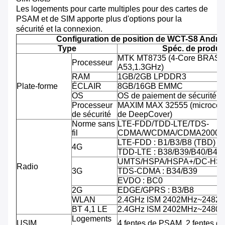
Les logements pour carte multiples pour des cartes de
PSAM et de SIM apporte plus d'options pour la
sécurité et la connexion.
Configuration de position de WCT-S8 Andro
Type
Spéc. de produit
MTK MT8735 (4-Core BRAS C
Processeur
A53,1.3GHz)
RAM
1GB/2GB LPDDR3
Plate-forme
ÉCLAIR
8GB/16GB EMMC
OS
OS de paiement de sécurité d'
Processeur
MAXIM MAX 32555 (microcontr
de sécurité
de DeepCover)
Norme sans
LTE-FDD/TDD-LTE/TDS-
fil
CDMA/WCDMA/CDMA2000/
LTE-FDD : B1/B3/B8 (TBD)
4G
TDD-LTE : B38/B39/B40/B41
UMTS/HSPA/HSPA+/DC-HSPA
Radio
3G
TDS-CDMA : B34/B39
EVDO : BC0
2G
EDGE/GPRS : B3/B8
WLAN
2.4GHz ISM 2402MHz~2482
BT 4,1 LE
2.4GHz ISM 2402MHz~2480
Logements
USIM
4 fentes de PSAM, 2 fentes d