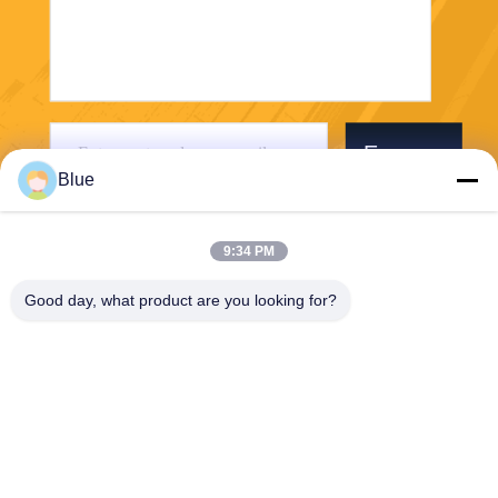
Envoyer
Blue
9:34 PM
Good day, what product are you looking for?
Wisecard Technology Co., Ltd.
blueliu@wisecardtech.com
+86-755-86007346
B1303, bâtiment de technolo
gie de Chuangyi, avenue de
Gaoxin C. 1er, Nanshan, Sh