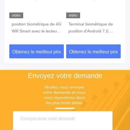
vidéo
vidéo
vi
position biométrique de 4G
Terminal biométrique de
te
Wifi Smart avec le lecteur
position d'Android 7,0,
in
c
d'empreintes digitales
machine portative de
3G
Touch Screen
position avec l'imprimante
d'
ix
Obtenez le meilleur prix
Obtenez le meilleur prix
Ob
Built In Battery
Envoyez votre demande
Veuillez nous envoyer 
votre demande et nous 
vous répondrons dans 
les plus brefs délais.