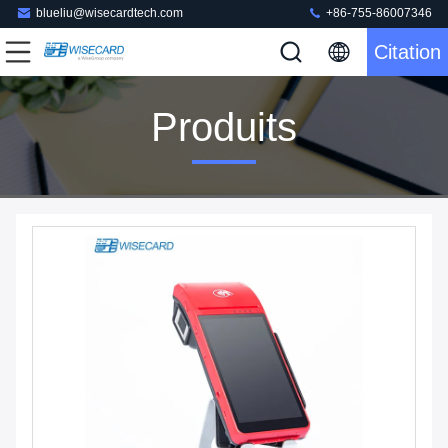
blueliu@wisecardtech.com
+86-755-86007346
Citation
Produits