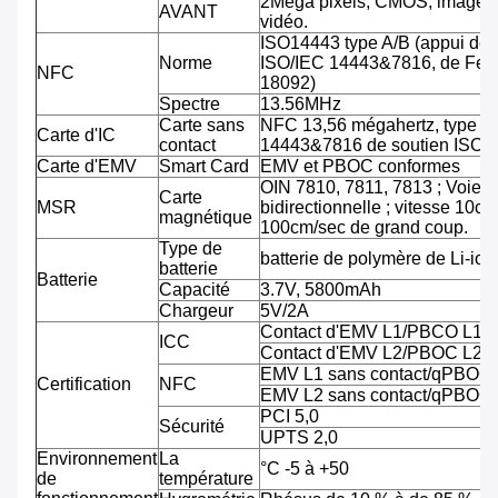
2Mega pixels, CMOS, image 
AVANT
vidéo.
ISO14443 type A/B (appui de
Norme
ISO/IEC 14443&7816, de Feli
NFC
18092)
Spectre
13.56MHz
Carte sans
NFC 13,56 mégahertz, type A
Carte d'IC
contact
14443&7816 de soutien ISO/
Carte d'EMV
Smart Card
EMV et PBOC conformes
OIN 7810, 7811, 7813 ; Voie tr
Carte
MSR
bidirectionnelle ; vitesse 10cm
magnétique
100cm/sec de grand coup.
Type de
batterie de polymère de Li-ion
batterie
Batterie
Capacité
3.7V, 5800mAh
Chargeur
5V/2A
Contact d'EMV L1/PBCO L1
ICC
Contact d'EMV L2/PBOC L2
EMV L1 sans contact/qPBOC
Certification
NFC
EMV L2 sans contact/qPBOC
PCI 5,0
Sécurité
UPTS 2,0
Environnement
La
°C -5 à +50
de
température