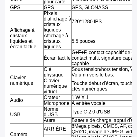
pour carte
GPS
GPS
GPS, GLONASS
Pixels
d'affichage à
720*1280 IPS
cristaux
liquides
Affichage à
cristaux
Affichage à
liquides et
cristaux
5,5 pouces
écran tactile
liquides
G+F+F, contact capacitif de co
Écran tactile
contact multi, signature capab
capable
Clé
Sous tension/hors tension, Vo
physique
Volumn vers le bas.
Clavier
Clavier
numérique
Touche début d'écran, touche 
numérique
clés numériques.
virtuel
Orateur
1 W X 1
Audio
Microphone
À entrée vocale
Norme
Type C 2,0 d'USB
USB
d'USB
Autre
Batterie de charge, appui d'O
8Mega pixels, CMOS, AF, cod
ARRIÈRE
QR/2D, image de JPEG, vidéo
Caméra