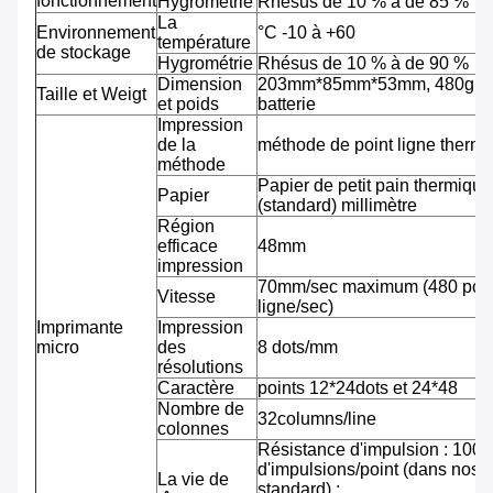
fonctionnement
Hygrométrie
Rhésus de 10 % à de 85 %
La
Environnement
°C -10 à +60
température
de stockage
Hygrométrie
Rhésus de 10 % à de 90 %
Dimension
203mm*85mm*53mm, 480g av
Taille et Weigt
et poids
batterie
Impression
de la
méthode de point ligne therm
méthode
Papier de petit pain thermiqu
Papier
(standard) millimètre
Région
efficace
48mm
impression
70mm/sec maximum (480 pointi
Vitesse
ligne/sec)
Imprimante
Impression
micro
des
8 dots/mm
résolutions
Caractère
points 12*24dots et 24*48
Nombre de
32columns/line
colonnes
Résistance d'impulsion : 100 m
d'impulsions/point (dans nos 
La vie de
standard) ;