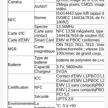
Caméra
2Mega pixels, CMOS, image 
AVANT
vidéo.
ISO14443 type A/B (appui de
Norme
ISO/IEC 14443&7816, de Feli
NFC
18092)
Spectre
13.56MHz
Carte sans
NFC 13,56 mégahertz, type A
Carte d'IC
contact
14443&7816 de soutien ISO/
Carte d'EMV
Smart Card
EMV et PBOC conformes
OIN 7810, 7811, 7813 ; Voie tr
Carte
MSR
bidirectionnelle ; vitesse 10cm
magnétique
100cm/sec de grand coup.
Type de
batterie de polymère de Li-ion
batterie
Batterie
Capacité
3.7V, 5800mAh
Chargeur
5V/2A
Contact d'EMV L1/PBCO L1
ICC
Contact d'EMV L2/PBOC L2
EMV L1 sans contact/qPBOC
Certification
NFC
EMV L2 sans contact/qPBOC
PCI 5,0
Sécurité
UPTS 2,0
Environnement
La
°C -5 à +50
de
température