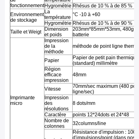
fonctionnement
Hygrométrie
Rhésus de 10 % à de 85 %
La
Environnement
°C -10 à +60
température
de stockage
Hygrométrie
Rhésus de 10 % à de 90 %
Dimension
203mm*85mm*53mm, 480g av
Taille et Weigt
et poids
batterie
Impression
de la
méthode de point ligne therm
méthode
Papier de petit pain thermiqu
Papier
(standard) millimètre
Région
efficace
48mm
impression
70mm/sec maximum (480 pointi
Vitesse
ligne/sec)
Imprimante
Impression
micro
des
8 dots/mm
résolutions
Caractère
points 12*24dots et 24*48
Nombre de
32columns/line
colonnes
Résistance d'impulsion : 100 m
d'impulsions/point (dans nos 