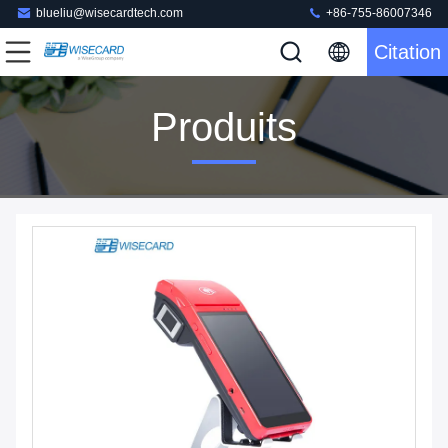
blueliu@wisecardtech.com
+86-755-86007346
Citation
Produits