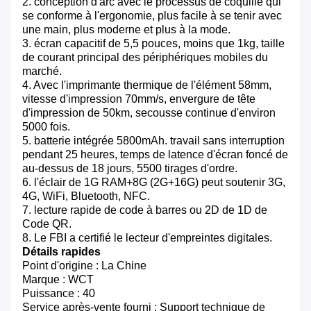
2. conception d'arc avec le processus de coquille qui
se conforme à l'ergonomie, plus facile à se tenir avec
une main, plus moderne et plus à la mode.
3. écran capacitif de 5,5 pouces, moins que 1kg, taille
de courant principal des périphériques mobiles du
marché.
4. Avec l'imprimante thermique de l'élément 58mm,
vitesse d'impression 70mm/s, envergure de tête
d'impression de 50km, secousse continue d'environ
5000 fois.
5. batterie intégrée 5800mAh. travail sans interruption
pendant 25 heures, temps de latence d'écran foncé de
au-dessus de 18 jours, 5500 tirages d'ordre.
6. l'éclair de 1G RAM+8G (2G+16G) peut soutenir 3G,
4G, WiFi, Bluetooth, NFC.
7. lecture rapide de code à barres ou 2D de 1D de
Code QR.
8. Le FBI a certifié le lecteur d'empreintes digitales.
Détails rapides
Point d'origine : La Chine
Marque : WCT
Puissance : 40
Service après-vente fourni : Support technique de