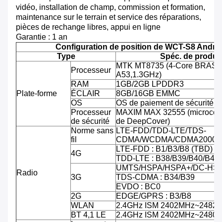
vidéo, installation de champ, commission et formation,
maintenance sur le terrain et service des réparations,
pièces de rechange libres, appui en ligne
Garantie : 1 an
Configuration de position de WCT-S8 Andro
Type
Spéc. de produit
MTK MT8735 (4-Core BRAS C
Processeur
A53,1.3GHz)
RAM
1GB/2GB LPDDR3
Plate-forme
ÉCLAIR
8GB/16GB EMMC
OS
OS de paiement de sécurité d'
Processeur
MAXIM MAX 32555 (microcontr
de sécurité
de DeepCover)
Norme sans
LTE-FDD/TDD-LTE/TDS-
fil
CDMA/WCDMA/CDMA2000/
LTE-FDD : B1/B3/B8 (TBD)
4G
TDD-LTE : B38/B39/B40/B41
UMTS/HSPA/HSPA+/DC-HSPA
Radio
3G
TDS-CDMA : B34/B39
EVDO : BC0
2G
EDGE/GPRS : B3/B8
WLAN
2.4GHz ISM 2402MHz~2482
BT 4,1 LE
2.4GHz ISM 2402MHz~2480