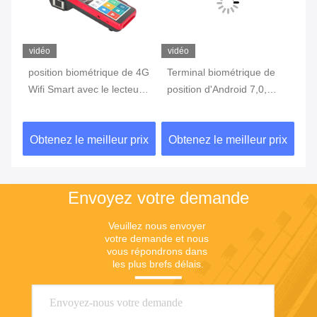
vidéo
vidéo
vi
position biométrique de 4G
Terminal biométrique de
te
Wifi Smart avec le lecteur
position d'Android 7,0,
in
c
d'empreintes digitales
machine portative de
3G
Touch Screen
position avec l'imprimante
d'
ix
Obtenez le meilleur prix
Obtenez le meilleur prix
Ob
Built In Battery
Envoyez votre demande
Veuillez nous envoyer 
votre demande et nous 
vous répondrons dans 
les plus brefs délais.