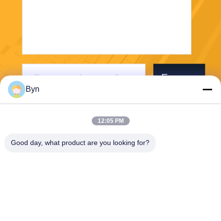
Envoyer
Byn
12:05 PM
Good day, what product are you looking for?
Wisecard Technology Co., Ltd.
blueliu@wisecardtech.com
+86-755-86007346
B1303, bâtiment de technolo
gie de Chuangyi, avenue de
Gaoxin C. 1er, Nanshan, Sh