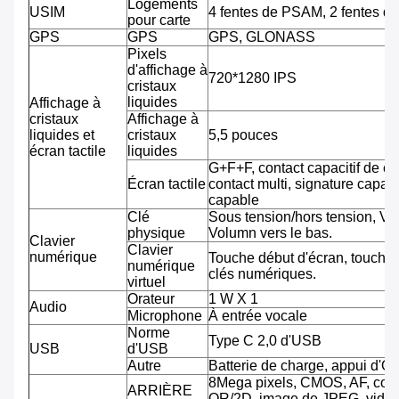
Logements
USIM
4 fentes de PSAM, 2 fentes d
pour carte
GPS
GPS
GPS, GLONASS
Pixels
d'affichage à
720*1280 IPS
cristaux
liquides
Affichage à
cristaux
Affichage à
liquides et
cristaux
5,5 pouces
écran tactile
liquides
G+F+F, contact capacitif de co
Écran tactile
contact multi, signature capab
capable
Clé
Sous tension/hors tension, Vo
physique
Volumn vers le bas.
Clavier
Clavier
numérique
Touche début d'écran, touche 
numérique
clés numériques.
virtuel
Orateur
1 W X 1
Audio
Microphone
À entrée vocale
Norme
Type C 2,0 d'USB
USB
d'USB
Autre
Batterie de charge, appui d'O
8Mega pixels, CMOS, AF, cod
ARRIÈRE
QR/2D, image de JPEG, vidéo