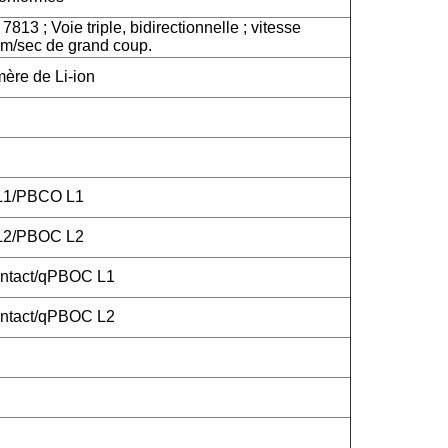
813 ; Voie triple, bidirectionnelle ; vitesse
m/sec de grand coup.
mère de Li-ion
 L1/PBCO L1
 L2/PBOC L2
ntact/qPBOC L1
ntact/qPBOC L2