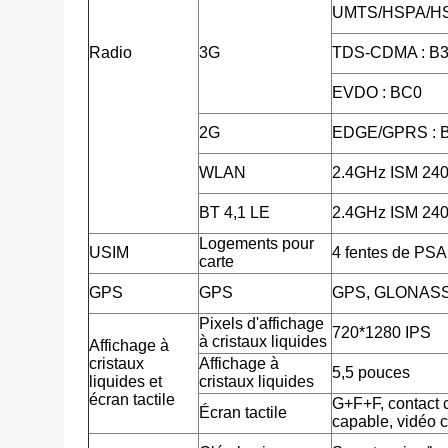
UMTS/HSPA/HS
Radio
3G
TDS-CDMA : B3
EVDO : BC0
2G
EDGE/GPRS : 
WLAN
2.4GHz ISM 2
BT 4,1 LE
2.4GHz ISM 2
Logements pour
USIM
4 fentes de PSA
carte
GPS
GPS
GPS, GLONAS
Pixels d'affichage
720*1280 IPS
à cristaux liquides
Affichage à
cristaux
Affichage à
5,5 pouces
liquides et
cristaux liquides
écran tactile
G+F+F, contact c
Écran tactile
capable, vidéo 