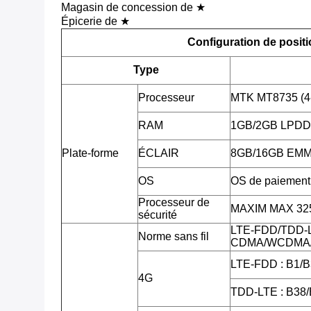
Magasin de concession de ★
Épicerie de ★
Configuration de posit
Type
Processeur
MTK MT8735 (4
RAM
1GB/2GB LPD
Plate-forme
ÉCLAIR
8GB/16GB EMMC,
OS
OS de paiement 
Processeur de
MAXIM MAX 3255
sécurité
LTE-FDD/TDD-
Norme sans fil
CDMA/WCDMA/
LTE-FDD : B1/B
4G
TDD-LTE : B38