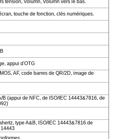
rs tension, Volumn, Volumn vers le bas.
cran, touche de fonction, clés numériques.
SB
rge, appui d'OTG
CMOS, AF, code barres de QR/2D, image de
A/B (appui de NFC, de ISO/IEC 14443&7816, de
092)
hertz, type A&B, ISO/IEC 14443&7816 de
C 14443
onformes