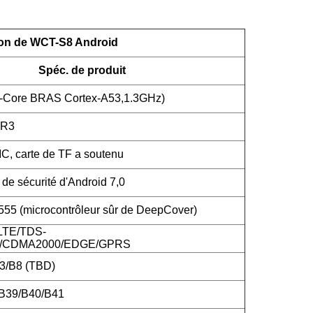
ion de WCT-S8 Android
Spéc. de produit
-Core BRAS Cortex-A53,1.3GHz)
DR3
 carte de TF a soutenu
de sécurité d'Android 7,0
5 (microcontrôleur sûr de DeepCover)
LTE/TDS-
CDMA2000/EDGE/GPRS
3/B8 (TBD)
/B39/B40/B41