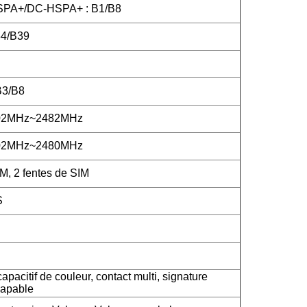
PA+/DC-HSPA+ : B1/B8
4/B39
B3/B8
402MHz~2482MHz
402MHz~2480MHz
M, 2 fentes de SIM
S
apacitif de couleur, contact multi, signature
capable