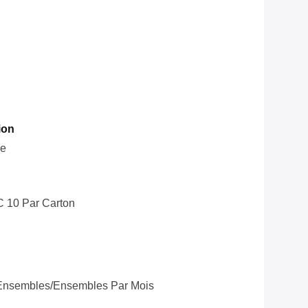
ion
le
C 10 Par Carton
Ensembles/ensembles Par Mois