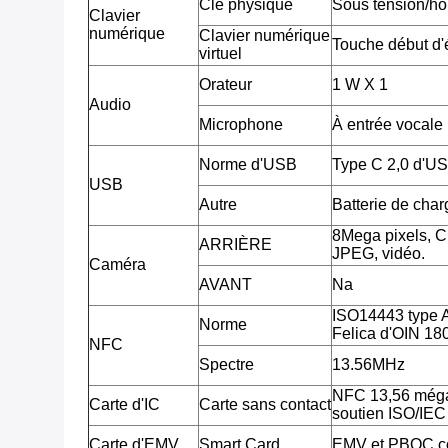
Clé physique
Sous tension/ho
Clavier
numérique
Clavier numérique
Touche début d'é
virtuel
Orateur
1 W X 1
Audio
Microphone
À entrée vocale
Norme d'USB
Type C 2,0 d'U
USB
Autre
Batterie de cha
8Mega pixels, 
ARRIÈRE
JPEG, vidéo.
Caméra
AVANT
Na
ISO14443 type 
Norme
Felica d'OIN 18
NFC
Spectre
13.56MHz
NFC 13,56 méga
Carte d'IC
Carte sans contact
soutien ISO/IE
Carte d'EMV
Smart Card
EMV et PBOC c