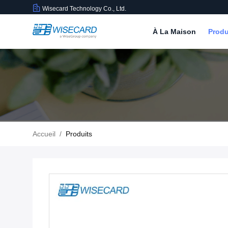
Wisecard Technology Co., Ltd.
À La Maison
Produ
Accueil
/
Produits