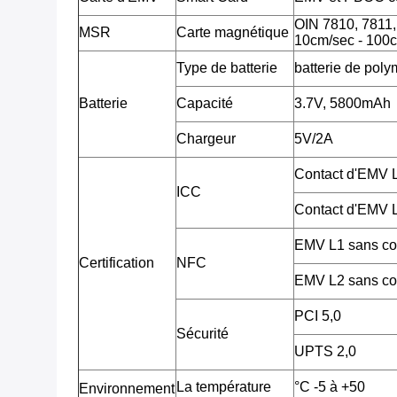
OIN 7810, 7811, 7
MSR
Carte magnétique
10cm/sec - 100c
Type de batterie
batterie de poly
Batterie
Capacité
3.7V, 5800mAh
Chargeur
5V/2A
Contact d'EMV
ICC
Contact d'EMV
EMV L1 sans co
Certification
NFC
EMV L2 sans co
PCI 5,0
Sécurité
UPTS 2,0
La température
°C -5 à +50
Environnement