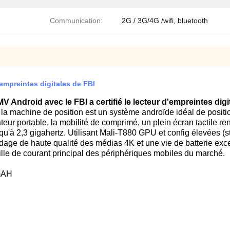
Communication:
2G / 3G/4G /wifi, bluetooth
empreintes digitales de FBI
V Android avec le FBI a certifié le lecteur d'empreintes digi
la machine de position est un système androïde idéal de posit
ateur portable, la mobilité de comprimé, un plein écran tactile 
squ'à 2,3 gigahertz. Utilisant Mali-T880 GPU et config élevé
dage de haute qualité des médias 4K et une vie de batterie exce
ille de courant principal des périphériques mobiles du marché.
0mAH