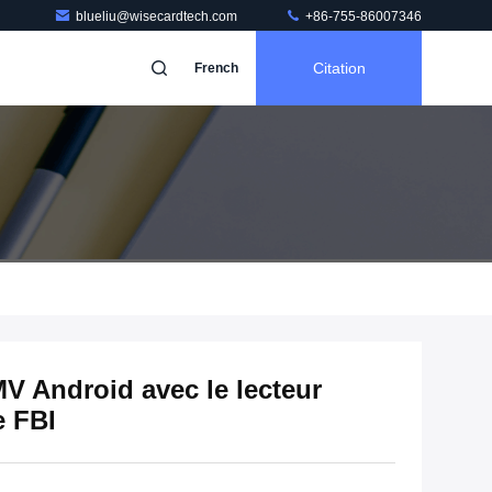
blueliu@wisecardtech.com
+86-755-86007346
Citation
French
V Android avec le lecteur
e FBI