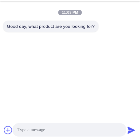
11:03 PM
Good day, what product are you looking for?
Wisecard Technology Co., Ltd.
blueliu@wisecardtech.com
+86-755-86007346
B1303, bâtiment de technolo
gie de Chuangyi, avenue de
Gaoxin C. 1er, Nanshan, Sh
enzhen, Guangdong, 51805
7, Chine
La Chine est bonne. Qualité Solutions de cartes à puce Le fournisseur.
2026 Wisecard Technology Co., Ltd. Tout. Les droits sont réservés.