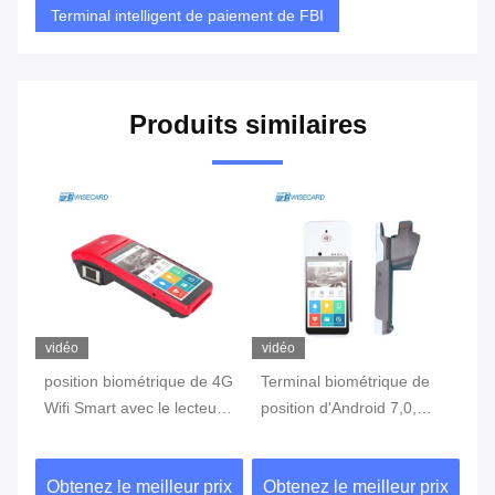
Terminal intelligent de paiement de FBI
Produits similaires
vidéo
vidéo
vi
position biométrique de 4G
Terminal biométrique de
te
Wifi Smart avec le lecteur
position d'Android 7,0,
in
c
d'empreintes digitales
machine portative de
3G
Touch Screen
position avec l'imprimante
d'
ix
Obtenez le meilleur prix
Obtenez le meilleur prix
Ob
Built In Battery