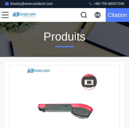
blueliu@wisecardtech.com
+86-755-86007346
Citation
Produits