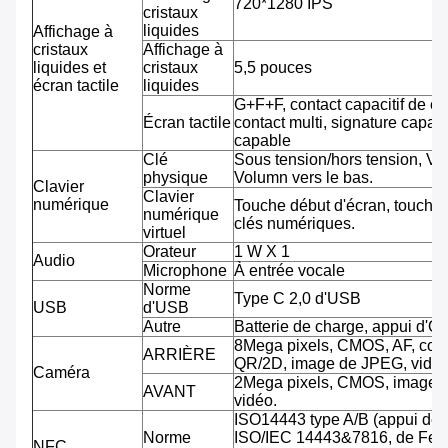
720*1280 IPS
cristaux
liquides
Affichage à
cristaux
Affichage à
liquides et
cristaux
5,5 pouces
écran tactile
liquides
G+F+F, contact capacitif de co
Écran tactile
contact multi, signature capab
capable
Clé
Sous tension/hors tension, Vo
physique
Volumn vers le bas.
Clavier
Clavier
numérique
Touche début d'écran, touche 
numérique
clés numériques.
virtuel
Orateur
1 W X 1
Audio
Microphone
À entrée vocale
Norme
Type C 2,0 d'USB
USB
d'USB
Autre
Batterie de charge, appui d'O
8Mega pixels, CMOS, AF, cod
ARRIÈRE
QR/2D, image de JPEG, vidéo
Caméra
2Mega pixels, CMOS, image 
AVANT
vidéo.
ISO14443 type A/B (appui de
Norme
ISO/IEC 14443&7816, de Feli
NFC