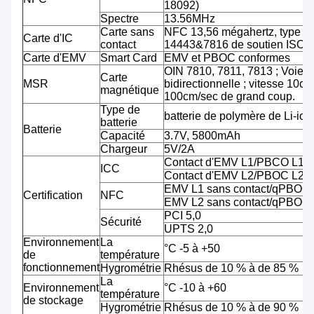
18092)
Spectre
13.56MHz
Carte sans
NFC 13,56 mégahertz, type A
Carte d'IC
contact
14443&7816 de soutien ISO/
Carte d'EMV
Smart Card
EMV et PBOC conformes
OIN 7810, 7811, 7813 ; Voie tr
Carte
MSR
bidirectionnelle ; vitesse 10cm
magnétique
100cm/sec de grand coup.
Type de
batterie de polymère de Li-ion
batterie
Batterie
Capacité
3.7V, 5800mAh
Chargeur
5V/2A
Contact d'EMV L1/PBCO L1
ICC
Contact d'EMV L2/PBOC L2
EMV L1 sans contact/qPBOC
Certification
NFC
EMV L2 sans contact/qPBOC
PCI 5,0
Sécurité
UPTS 2,0
Environnement
La
°C -5 à +50
de
température
fonctionnement
Hygrométrie
Rhésus de 10 % à de 85 %
La
Environnement
°C -10 à +60
température
de stockage
Hygrométrie
Rhésus de 10 % à de 90 %