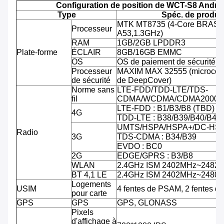
Configuration de position de WCT-S8 Andro
Type
Spéc. de produit
MTK MT8735 (4-Core BRAS C
Processeur
A53,1.3GHz)
RAM
1GB/2GB LPDDR3
Plate-forme
ÉCLAIR
8GB/16GB EMMC
OS
OS de paiement de sécurité d'
Processeur
MAXIM MAX 32555 (microcontr
de sécurité
de DeepCover)
Norme sans
LTE-FDD/TDD-LTE/TDS-
fil
CDMA/WCDMA/CDMA2000/
LTE-FDD : B1/B3/B8 (TBD)
4G
TDD-LTE : B38/B39/B40/B41
UMTS/HSPA/HSPA+/DC-HSPA
Radio
3G
TDS-CDMA : B34/B39
EVDO : BC0
2G
EDGE/GPRS : B3/B8
WLAN
2.4GHz ISM 2402MHz~2482
BT 4,1 LE
2.4GHz ISM 2402MHz~2480
Logements
USIM
4 fentes de PSAM, 2 fentes d
pour carte
GPS
GPS
GPS, GLONASS
Pixels
d'affichage à