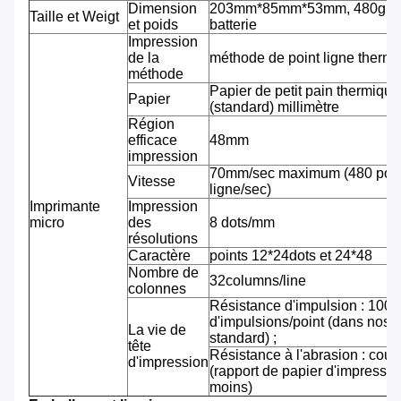
Dimension
203mm*85mm*53mm, 480g av
Taille et Weigt
et poids
batterie
Impression
de la
méthode de point ligne therm
méthode
Papier de petit pain thermiqu
Papier
(standard) millimètre
Région
efficace
48mm
impression
70mm/sec maximum (480 pointi
Vitesse
ligne/sec)
Imprimante
Impression
micro
des
8 dots/mm
résolutions
Caractère
points 12*24dots et 24*48
Nombre de
32columns/line
colonnes
Résistance d'impulsion : 100 m
d'impulsions/point (dans nos 
La vie de
standard) ;
tête
Résistance à l'abrasion : cou
d'impression
(rapport de papier d'impressi
moins)