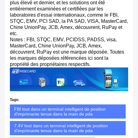
plus élevé et dernier, et les solutions ont été
entièrement examinées et certifiées par les
laboratoires d'essai internationaux, comme le FBI,
STQC, EMV, PCI SAD, la PA SAD, VISA, MasterCard,
Chine UnionPay, JCB, Amex, découvrent, RuPay et
etc.
Notes : FBI, STQC, EMV, PCIDSS, PADSS, visa,
MasterCard, Chine UnionPay, JCB, Amex,
découvrent, RuPay est une marque déposée. Toutes
les marques déposées référencées ici sont la
propriété des propriétaires respectifs.
Tags:
FBI tout dans un terminal intelligent de position
d'imprimante tenue dans la main de pda
7.4V tout dans un terminal intelligent de position
d'imprimante tenue dans la main de pda