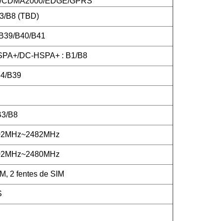
CDMA2000/EDGE/GPRS
3/B8 (TBD)
/B39/B40/B41
PA+/DC-HSPA+ : B1/B8
4/B39
B3/B8
402MHz~2482MHz
402MHz~2480MHz
M, 2 fentes de SIM
S