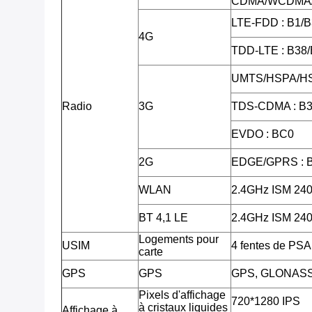
CDMA/WCDMA/
LTE-FDD : B1/B
4G
TDD-LTE : B38
UMTS/HSPA/HS
Radio
3G
TDS-CDMA : B3
EVDO : BC0
2G
EDGE/GPRS : 
WLAN
2.4GHz ISM 2
BT 4,1 LE
2.4GHz ISM 2
Logements pour
USIM
4 fentes de PSA
carte
GPS
GPS
GPS, GLONAS
Pixels d'affichage
720*1280 IPS
à cristaux liquides
Affichage à