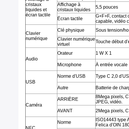
cristaux
Affichage à
5,5 pouces
liquides et
cristaux liquides
écran tactile
G+F+F, contact c
Écran tactile
capable, vidéo 
Clé physique
Sous tension/ho
Clavier
numérique
Clavier numérique
Touche début d'é
virtuel
Orateur
1 W X 1
Audio
Microphone
À entrée vocale
Norme d'USB
Type C 2,0 d'U
USB
Autre
Batterie de cha
8Mega pixels, 
ARRIÈRE
JPEG, vidéo.
Caméra
AVANT
2Mega pixels, 
ISO14443 type 
Norme
Felica d'OIN 18
NFC