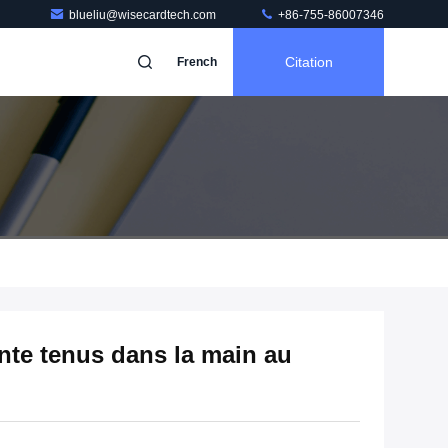
blueliu@wisecardtech.com
+86-755-86007346
Citation
French
nte tenus dans la main au