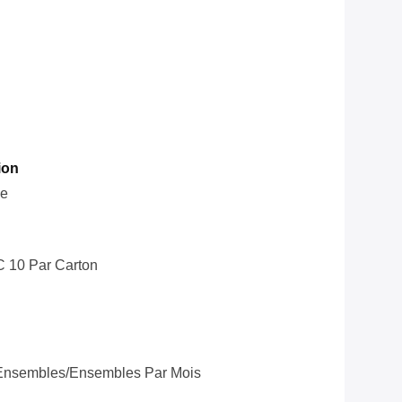
ion
le
C 10 Par Carton
Ensembles/ensembles Par Mois