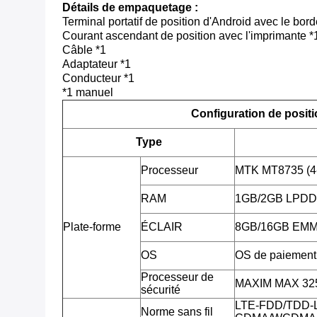
Détails de empaquetage :
Terminal portatif de position d'Android avec le bo
Courant ascendant de position avec l'imprimante *
Câble *1
Adaptateur *1
Conducteur *1
*1 manuel
Configuration de posit
Type
Processeur
MTK MT8735 (4
RAM
1GB/2GB LPD
Plate-forme
ÉCLAIR
8GB/16GB EM
OS
OS de paiement 
Processeur de
MAXIM MAX 3255
sécurité
LTE-FDD/TDD-
Norme sans fil