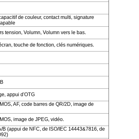
apacitif de couleur, contact multi, signature
capable
rs tension, Volumn, Volumn vers le bas.
cran, touche de fonction, clés numériques.
SB
rge, appui d'OTG
CMOS, AF, code barres de QR/2D, image de
CMOS, image de JPEG, vidéo.
A/B (appui de NFC, de ISO/IEC 14443&7816, de
092)