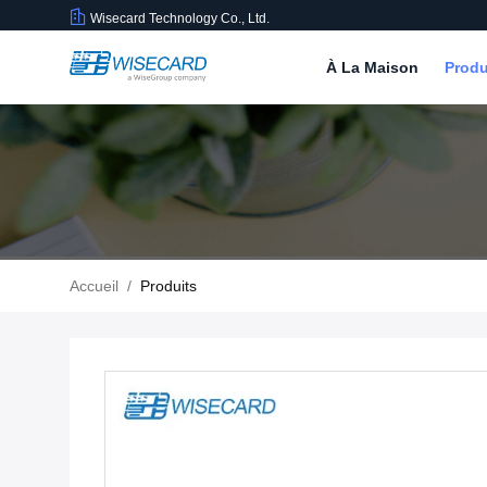
Wisecard Technology Co., Ltd.
À La Maison
Produ
Accueil
/
Produits