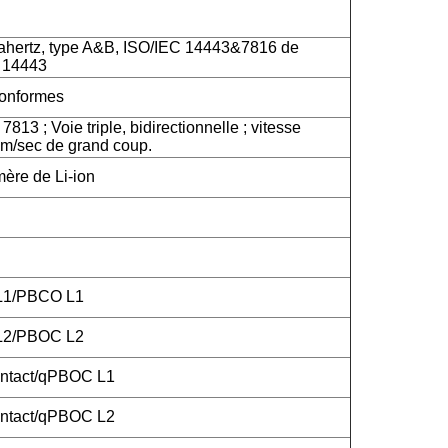
hertz, type A&B, ISO/IEC 14443&7816 de
C 14443
onformes
813 ; Voie triple, bidirectionnelle ; vitesse
m/sec de grand coup.
mère de Li-ion
 L1/PBCO L1
 L2/PBOC L2
ntact/qPBOC L1
ntact/qPBOC L2