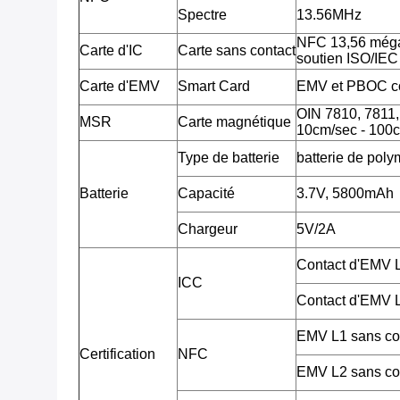
Spectre
13.56MHz
NFC 13,56 méga
Carte d'IC
Carte sans contact
soutien ISO/IE
Carte d'EMV
Smart Card
EMV et PBOC c
OIN 7810, 7811, 7
MSR
Carte magnétique
10cm/sec - 100c
Type de batterie
batterie de poly
Batterie
Capacité
3.7V, 5800mAh
Chargeur
5V/2A
Contact d'EMV
ICC
Contact d'EMV
EMV L1 sans co
Certification
NFC
EMV L2 sans co