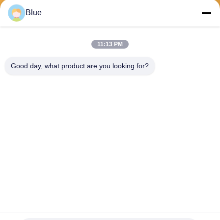
Envoyer
Blue
11:13 PM
Good day, what product are you looking for?
Wisecard Technology Co., Ltd.
blueliu@wisecardtech.com
+86-755-86007346
B1303, bâtiment de technolo
gie de Chuangyi, avenue de
Gaoxin C. 1er, Nanshan, Sh
enzhen, Guangdong, 51805
7, Chine
La Chine est bonne. Qualité Solutions de cartes à puce Le fournisseur.