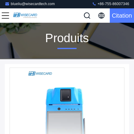
blueliu@wisecardtech.com
+86-755-86007346
Citation
Produits