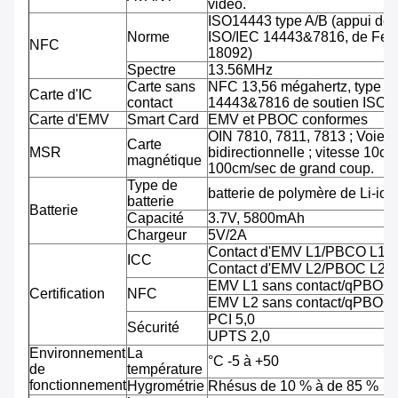
vidéo.
ISO14443 type A/B (appui de
Norme
ISO/IEC 14443&7816, de Feli
NFC
18092)
Spectre
13.56MHz
Carte sans
NFC 13,56 mégahertz, type A
Carte d'IC
contact
14443&7816 de soutien ISO/
Carte d'EMV
Smart Card
EMV et PBOC conformes
OIN 7810, 7811, 7813 ; Voie tr
Carte
MSR
bidirectionnelle ; vitesse 10cm
magnétique
100cm/sec de grand coup.
Type de
batterie de polymère de Li-ion
batterie
Batterie
Capacité
3.7V, 5800mAh
Chargeur
5V/2A
Contact d'EMV L1/PBCO L1
ICC
Contact d'EMV L2/PBOC L2
EMV L1 sans contact/qPBOC
Certification
NFC
EMV L2 sans contact/qPBOC
PCI 5,0
Sécurité
UPTS 2,0
Environnement
La
°C -5 à +50
de
température
fonctionnement
Hygrométrie
Rhésus de 10 % à de 85 %