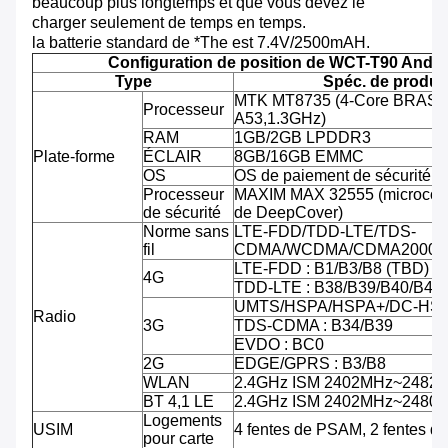
beaucoup plus longtemps et que vous devez le
charger seulement de temps en temps.
la batterie standard de *The est 7.4V/2500mAH.
Configuration de position de WCT-T90 Andro
Type
Spéc. de produit
MTK MT8735 (4-Core BRAS C
Processeur
A53,1.3GHz)
RAM
1GB/2GB LPDDR3
Plate-forme
ÉCLAIR
8GB/16GB EMMC
OS
OS de paiement de sécurité d'
Processeur
MAXIM MAX 32555 (microcontr
de sécurité
de DeepCover)
Norme sans
LTE-FDD/TDD-LTE/TDS-
fil
CDMA/WCDMA/CDMA2000/
LTE-FDD : B1/B3/B8 (TBD)
4G
TDD-LTE : B38/B39/B40/B41
UMTS/HSPA/HSPA+/DC-HSPA
Radio
3G
TDS-CDMA : B34/B39
EVDO : BC0
2G
EDGE/GPRS : B3/B8
WLAN
2.4GHz ISM 2402MHz~2482
BT 4,1 LE
2.4GHz ISM 2402MHz~2480
Logements
USIM
4 fentes de PSAM, 2 fentes d
pour carte