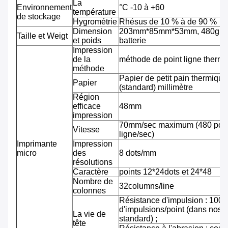
La
Environnement
°C -10 à +60
température
de stockage
Hygrométrie
Rhésus de 10 % à de 90 %
Dimension
203mm*85mm*53mm, 480g av
Taille et Weigt
et poids
batterie
Impression
de la
méthode de point ligne therm
méthode
Papier de petit pain thermiqu
Papier
(standard) millimètre
Région
efficace
48mm
impression
70mm/sec maximum (480 pointi
Vitesse
ligne/sec)
Imprimante
Impression
micro
des
8 dots/mm
résolutions
Caractère
points 12*24dots et 24*48
Nombre de
32columns/line
colonnes
Résistance d'impulsion : 100 m
d'impulsions/point (dans nos 
La vie de
standard) ;
tête