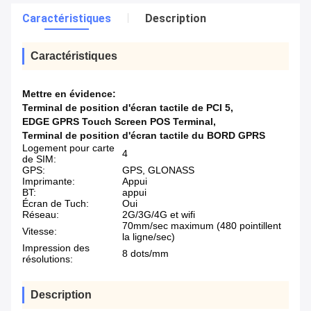
Caractéristiques
Description
Caractéristiques
Mettre en évidence:
Terminal de position d'écran tactile de PCI 5
,
EDGE GPRS Touch Screen POS Terminal
,
Terminal de position d'écran tactile du BORD GPRS
Logement pour carte
4
de SIM:
GPS:
GPS, GLONASS
Imprimante:
Appui
BT:
appui
Écran de Tuch:
Oui
Réseau:
2G/3G/4G et wifi
70mm/sec maximum (480 pointillent
Vitesse:
la ligne/sec)
Impression des
8 dots/mm
résolutions:
Description