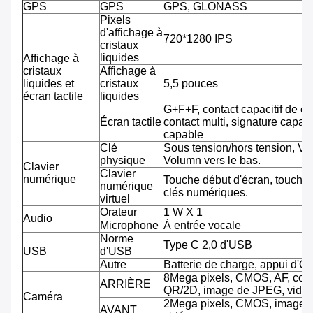
GPS
GPS
GPS, GLONASS
Pixels
d'affichage à
720*1280 IPS
cristaux
liquides
Affichage à
cristaux
Affichage à
liquides et
cristaux
5,5 pouces
écran tactile
liquides
G+F+F, contact capacitif de co
Écran tactile
contact multi, signature capab
capable
Clé
Sous tension/hors tension, Vo
physique
Volumn vers le bas.
Clavier
Clavier
numérique
Touche début d'écran, touche 
numérique
clés numériques.
virtuel
Orateur
1 W X 1
Audio
Microphone
À entrée vocale
Norme
Type C 2,0 d'USB
USB
d'USB
Autre
Batterie de charge, appui d'O
8Mega pixels, CMOS, AF, cod
ARRIÈRE
QR/2D, image de JPEG, vidéo
Caméra
2Mega pixels, CMOS, image 
AVANT