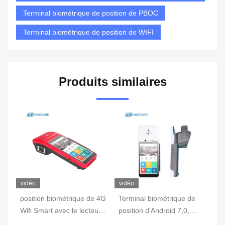
Terminal biométrique de position de PBOC
Terminal biométrique de position de WIFI
Produits similaires
vidéo
vidéo
vi
position biométrique de 4G
Terminal biométrique de
te
Wifi Smart avec le lecteur
position d'Android 7,0,
in
c
d'empreintes digitales
machine portative de
3G