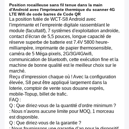
Position rocailleuse sans fil tenue dans la main
d'Android avec l'imprimante thermique du scanner 4G
LTE Wifi de code barres de Code QR
La position futée de WCT-S8 Android avec
l'imprimante et l'empreinte digitale rassemblant le
module (facultatif), 7 systèmes d'exploitation androïde,
contact d'écran de 5,5 pouces, longue capacité de
réserve superbe de batterie est 7.4V 5800 heure-
milliampère, imprimante de papier thermosensible,
caméra de 5 Méga-pixels, 2G/3G/4G/wifi,
communication de bluetooth, cette exécution fine et la
machine de bonne qualité est le meilleur choix sur le
marché.
Reçu d'impression chaque où ! Avec la configuration
élevée, S8 peut être appliqué largement dans la
loterie, comptoir de vente sous douane exprès,
mobile-Topup, billet de trafic.
FAQ :
Q : Que diriez-vous de la quantité d'ordre minimum ?
: Nous n'avons aucune limite pour MOQ, 1 morceau
est disponible.
Q : Que diriez-vous de la garantie ?
: Nous fournissons une garantie d'an pour le dispositif