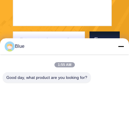
Envoyer
Blue
1:55 AM
Good day, what product are you looking for?
Wisecard Technology Co., Ltd.
blueliu@wisecardtech.com
+86-755-86007346
B1303, bâtiment de technolo
gie de Chuangyi, avenue de
Gaoxin C. 1er, Nanshan, Sh