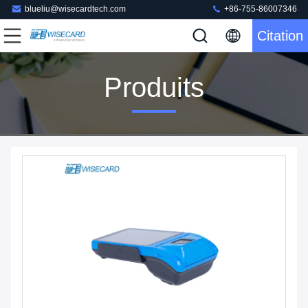
blueliu@wisecardtech.com
+86-755-86007346
Citation
Produits