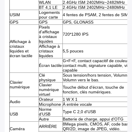
WLAN
2.4GHz ISM 2402MHz~2482MHz
BT 4,1 LE
2.4GHz ISM 2402MHz~2480MHz
Logements
USIM
4 fentes de PSAM, 2 fentes de SIM
pour carte
GPS
GPS
GPS, GLONASS
Pixels
d'affichage
720*1280 IPS
à cristaux
liquides
Affichage à
cristaux
Affichage à
liquides et
cristaux
5,5 pouces
écran tactile
liquides
G+F+F, contact capacitif de couleur,
Écran tactile
contact multi, signature capable, vid
capable
Clé
Sous tension/hors tension, Volumn,
physique
Volumn vers le bas.
Clavier
Clavier
numérique
Touche début d'écran, touche de
numérique
fonction, clés numériques.
virtuel
Orateur
1 W X 1
Audio
Microphone
À entrée vocale
Norme
Type C 2,0 d'USB
USB
d'USB
Autre
Batterie de charge, appui d'OTG
8Mega pixels, CMOS, AF, code barre
ARRIÈRE
Caméra
QR/2D, image de JPEG, vidéo.