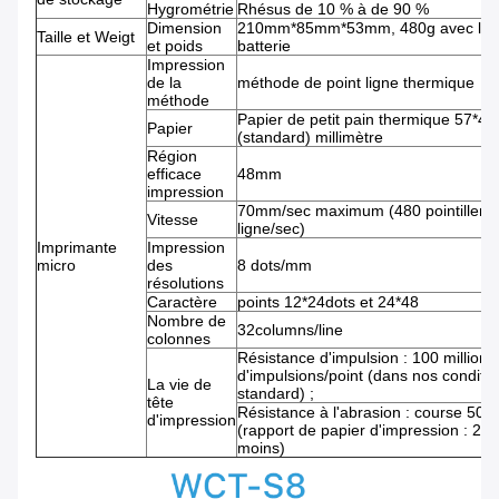
Hygrométrie
Rhésus de 10 % à de 90 %
Dimension
210mm*85mm*53mm, 480g avec la
Taille et Weigt
et poids
batterie
Impression
de la
méthode de point ligne thermique
méthode
Papier de petit pain thermique 57*40
Papier
(standard) millimètre
Région
efficace
48mm
impression
70mm/sec maximum (480 pointillent 
Vitesse
ligne/sec)
Imprimante
Impression
micro
des
8 dots/mm
résolutions
Caractère
points 12*24dots et 24*48
Nombre de
32columns/line
colonnes
Résistance d'impulsion : 100 millions
d'impulsions/point (dans nos conditi
La vie de
standard) ;
tête
Résistance à l'abrasion : course 50k
d'impression
(rapport de papier d'impression : 25
moins)