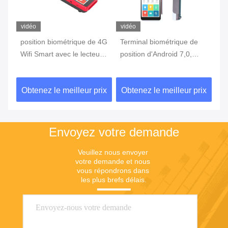
vidéo
vidéo
vi
position biométrique de 4G
Terminal biométrique de
te
Wifi Smart avec le lecteur
position d'Android 7,0,
in
c
d'empreintes digitales
machine portative de
3G
Touch Screen
position avec l'imprimante
d'
ix
Obtenez le meilleur prix
Obtenez le meilleur prix
Ob
Built In Battery
Envoyez votre demande
Veuillez nous envoyer 
votre demande et nous 
vous répondrons dans 
les plus brefs délais.