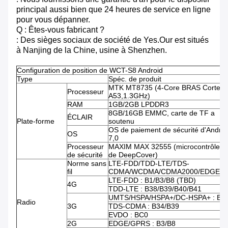
principal aussi bien que 24 heures de service en ligne
pour vous dépanner.
Q : Êtes-vous fabricant ?
: Des sièges sociaux de société de Yes.Our est situés
à Nanjing de la Chine, usine à Shenzhen.
Configuration de position de WCT-S8 Android
Type
Spéc. de produit
MTK MT8735 (4-Core BRAS Cortex-
Processeur
A53,1.3GHz)
RAM
1GB/2GB LPDDR3
8GB/16GB EMMC, carte de TF a
ÉCLAIR
Plate-forme
soutenu
OS de paiement de sécurité d'Androi
OS
7,0
Processeur
MAXIM MAX 32555 (microcontrôleur 
de sécurité
de DeepCover)
Norme sans
LTE-FDD/TDD-LTE/TDS-
fil
CDMA/WCDMA/CDMA2000/EDGE/G
LTE-FDD : B1/B3/B8 (TBD)
4G
TDD-LTE : B38/B39/B40/B41
UMTS/HSPA/HSPA+/DC-HSPA+ : B1
Radio
3G
TDS-CDMA : B34/B39
EVDO : BC0
2G
EDGE/GPRS : B3/B8