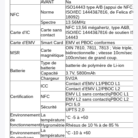
AVANT
Na
ISO14443 type A/B (appui de NFC, d
Norme
ISO/IEC 14443&7816, de Felica d'O
NFC
18092)
Spectre
13.56MHz
NFC 13,56 mégahertz, type A&B,
Carte sans
Carte d'IC
ISO/IEC 14443&7816 de soutien ISO
contact
14443
Carte d'EMV
Smart Card
EMV et PBOC conformes
OIN 7810, 7811, 7813 ; Voie triple,
Carte
MSR
bidirectionnelle ; vitesse 10cm/sec -
magnétique
100cm/sec de grand coup.
Type de
batterie de polymère de Li-ion
batterie
Batterie
Capacité
3.7V, 5800mAh
Chargeur
5V/2A
Contact d'EMV L1/PBCO L1
ICC
Contact d'EMV L2/PBOC L2
EMV L1 sans contact/qPBOC L1
Certification
NFC
EMV L2 sans contact/qPBOC L2
PCI 5,0
Sécurité
UPTS 2,0
Environnement
La
°C -5 à +50
de
température
fonctionnement
Hygrométrie
Rhésus de 10 % à de 85 %
La
Environnement
°C -10 à +60
température
de stockage