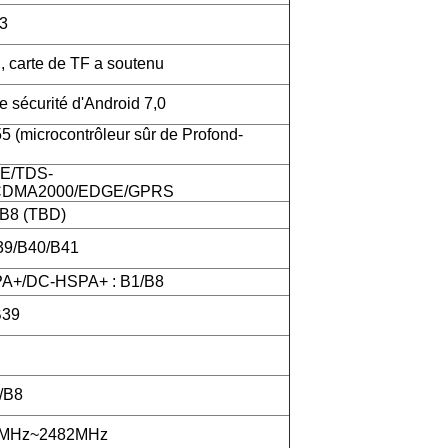
3
carte de TF a soutenu
 sécurité d'Android 7,0
(microcontrôleur sûr de Profond-
E/TDS-
DMA2000/EDGE/GPRS
/B8 (TBD)
39/B40/B41
+/DC-HSPA+ : B1/B8
B39
/B8
2MHz~2482MHz