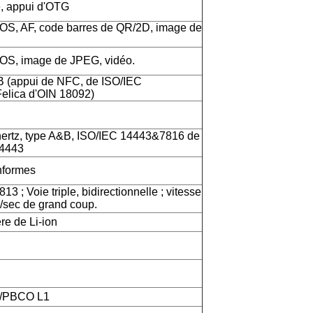
e, appui d'OTG
OS, AF, code barres de QR/2D, image de
OS, image de JPEG, vidéo.
B (appui de NFC, de ISO/IEC
elica d'OIN 18092)
rtz, type A&B, ISO/IEC 14443&7816 de
14443
formes
3 ; Voie triple, bidirectionnelle ; vitesse
/sec de grand coup.
re de Li-ion
1/PBCO L1