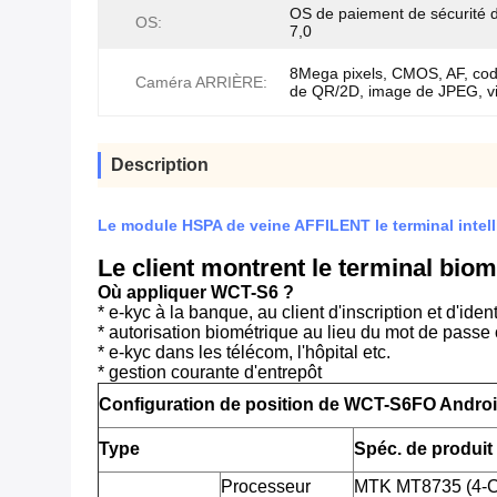
OS de paiement de sécurité 
OS:
7,0
8Mega pixels, CMOS, AF, cod
Caméra ARRIÈRE:
de QR/2D, image de JPEG, v
Description
Le module HSPA de veine AFFILENT le terminal inte
Le client montrent le terminal bio
Où appliquer WCT-S6 ?
* e-kyc à la banque, au client d'inscription et d'ident
* autorisation biométrique au lieu du mot de passe o
* e-kyc dans les télécom, l'hôpital etc.
* gestion courante d'entrepôt
Configuration de position de WCT-S6FO Androi
Type
Spéc. de produit
Processeur
MTK MT8735 (4-C