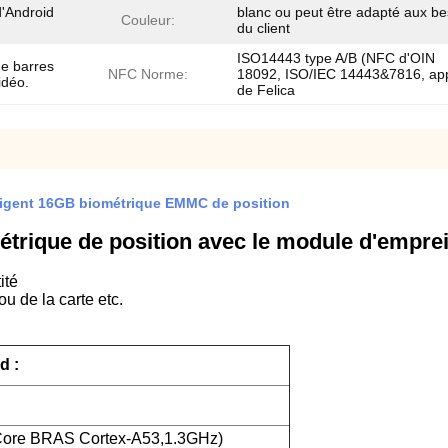
d'Android
blanc ou peut être adapté aux be
Couleur:
du client
ISO14443 type A/B (NFC d'OIN
e barres
NFC Norme:
18092, ISO/IEC 14443&7816, ap
idéo.
de Felica
lligent 16GB biométrique EMMC de position
métrique de position avec le module d'emprei
ité
u de la carte etc.
d :
ore BRAS Cortex-A53,1.3GHz)