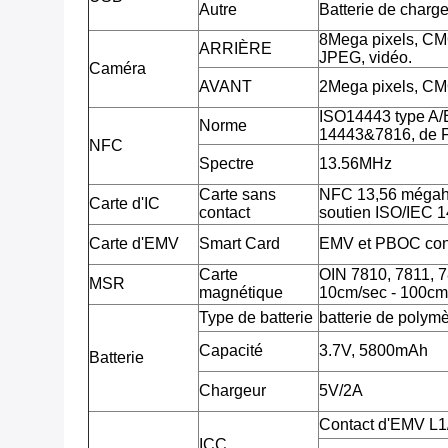
Autre
Batterie de charg
8Mega pixels, CM
ARRIÈRE
JPEG, vidéo.
Caméra
AVANT
2Mega pixels, CM
ISO14443 type A/
Norme
14443&7816, de F
NFC
Spectre
13.56MHz
Carte sans
NFC 13,56 mégahe
Carte d'IC
contact
soutien ISO/IEC 
Carte d'EMV
Smart Card
EMV et PBOC con
Carte
OIN 7810, 7811, 781
MSR
magnétique
10cm/sec - 100cm
Type de batterie
batterie de polymè
Capacité
3.7V, 5800mAh
Batterie
Chargeur
5V/2A
Contact d'EMV L
ICC