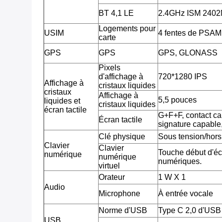
BT 4,1 LE
2.4GHz ISM 240
Logements pour
USIM
4 fentes de PSAM,
carte
GPS
GPS
GPS, GLONASS
Pixels
d'affichage à
720*1280 IPS
Affichage à
cristaux liquides
cristaux
Affichage à
5,5 pouces
liquides et
cristaux liquides
écran tactile
G+F+F, contact cap
Écran tactile
signature capable
Clé physique
Sous tension/hors
Clavier
Clavier
Touche début d'écr
numérique
numérique
numériques.
virtuel
Orateur
1 W X 1
Audio
Microphone
À entrée vocale
Norme d'USB
Type C 2,0 d'USB
USB