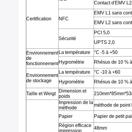
Contact d'EMV L
EMV L1 sans con
Certification
NFC
EMV L2 sans con
PCI 5,0
Sécurité
UPTS 2,0
La température
°C -5 à +50
Environnement
de
Hygrométrie
Rhésus de 10 % à
fonctionnement
La température
°C -10 à +60
Environnement
de stockage
Hygrométrie
Rhésus de 10 % à
Dimension et
Taille et Weigt
210mm*85mm*53mm
poids
Impression de la
méthode de point 
méthode
Papier
Papier de petit pa
Région efficace
48mm
impression