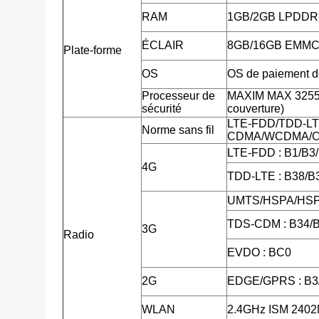
RAM
1GB/2GB LPDDR
ÉCLAIR
8GB/16GB EMMC, 
Plate-forme
OS
OS de paiement de
Processeur de
MAXIM MAX 32555 
sécurité
couverture)
LTE-FDD/TDD-LT
Norme sans fil
CDMA/WCDMA/C
LTE-FDD : B1/B3
4G
TDD-LTE : B38/B
UMTS/HSPA/HSPA
TDS-CDM : B34/
3G
Radio
EVDO : BC0
2G
EDGE/GPRS : B3
WLAN
2.4GHz ISM 240