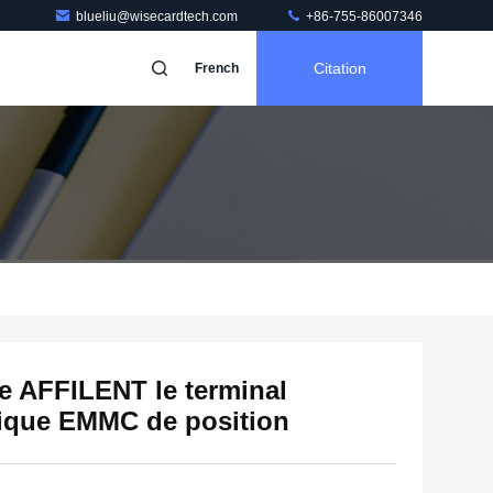
blueliu@wisecardtech.com
+86-755-86007346
Citation
French
e AFFILENT le terminal
rique EMMC de position