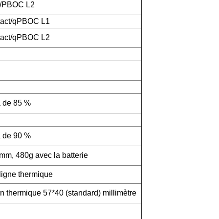
2/PBOC L2
tact/qPBOC L1
tact/qPBOC L2
 de 85 %
 de 90 %
, 480g avec la batterie
ligne thermique
in thermique 57*40 (standard) millimètre