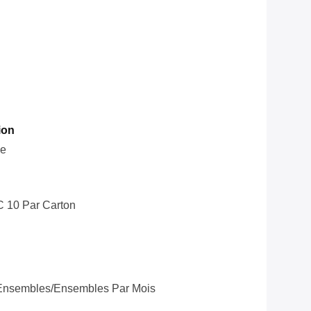
ion
le
C 10 Par Carton
Ensembles/ensembles Par Mois