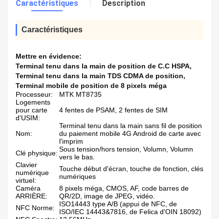
Caractéristiques
Description
Caractéristiques
Mettre en évidence:
Terminal tenu dans la main de position de C.C HSPA
,
Terminal tenu dans la main TDS CDMA de position
,
Terminal mobile de position de 8 pixels méga
Processeur:
MTK MT8735
Logements
pour carte
4 fentes de PSAM, 2 fentes de SIM
d'USIM:
Terminal tenu dans la main sans fil de position
Nom:
du paiement mobile 4G Android de carte avec
l'imprim
Sous tension/hors tension, Volumn, Volumn
Clé physique:
vers le bas.
Clavier
Touche début d'écran, touche de fonction, clés
numérique
numériques
virtuel:
Caméra
8 pixels méga, CMOS, AF, code barres de
ARRIÈRE:
QR/2D, image de JPEG, vidéo.
ISO14443 type A/B (appui de NFC, de
NFC Norme:
ISO/IEC 14443&7816, de Felica d'OIN 18092)