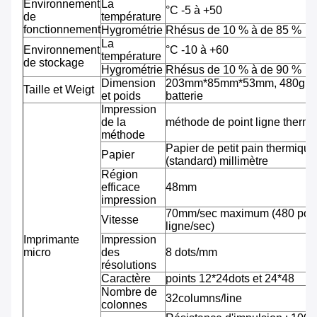
Environnement
La
°C -5 à +50
de
température
fonctionnement
Hygrométrie
Rhésus de 10 % à de 85 %
La
Environnement
°C -10 à +60
température
de stockage
Hygrométrie
Rhésus de 10 % à de 90 %
Dimension
203mm*85mm*53mm, 480g av
Taille et Weigt
et poids
batterie
Impression
de la
méthode de point ligne therm
méthode
Papier de petit pain thermiqu
Papier
(standard) millimètre
Région
efficace
48mm
impression
70mm/sec maximum (480 pointi
Vitesse
ligne/sec)
Imprimante
Impression
micro
des
8 dots/mm
résolutions
Caractère
points 12*24dots et 24*48
Nombre de
32columns/line
colonnes