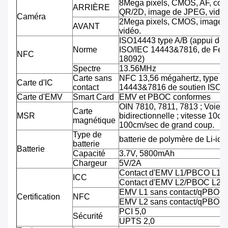
8Mega pixels, CMOS, AF, cod
ARRIÈRE
QR/2D, image de JPEG, vidéo
Caméra
2Mega pixels, CMOS, image 
AVANT
vidéo.
ISO14443 type A/B (appui de
Norme
ISO/IEC 14443&7816, de Feli
NFC
18092)
Spectre
13.56MHz
Carte sans
NFC 13,56 mégahertz, type A
Carte d'IC
contact
14443&7816 de soutien ISO/
Carte d'EMV
Smart Card
EMV et PBOC conformes
OIN 7810, 7811, 7813 ; Voie tr
Carte
MSR
bidirectionnelle ; vitesse 10cm
magnétique
100cm/sec de grand coup.
Type de
batterie de polymère de Li-ion
batterie
Batterie
Capacité
3.7V, 5800mAh
Chargeur
5V/2A
Contact d'EMV L1/PBCO L1
ICC
Contact d'EMV L2/PBOC L2
EMV L1 sans contact/qPBOC
Certification
NFC
EMV L2 sans contact/qPBOC
PCI 5,0
Sécurité
UPTS 2,0