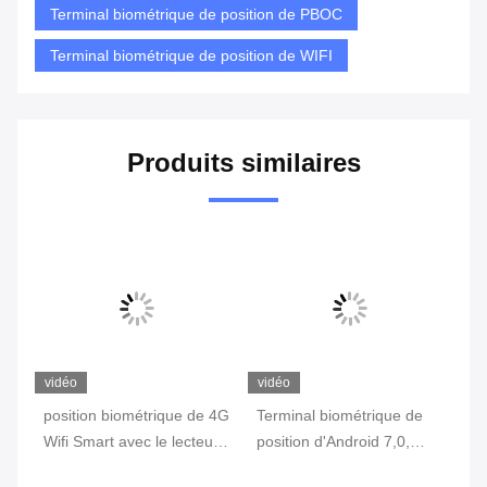
Terminal biométrique de position de PBOC
Terminal biométrique de position de WIFI
Produits similaires
vidéo
vidéo
vi
position biométrique de 4G
Terminal biométrique de
te
Wifi Smart avec le lecteur
position d'Android 7,0,
in
c
d'empreintes digitales
machine portative de
3G