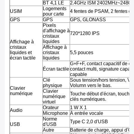
BT 4,1 LE
2.4GHz ISM 2402MHz~2480
Logements
USIM
4 fentes de PSAM, 2 fentes d
pour carte
GPS
GPS
GPS, GLONASS
Pixels
d'affichage à
720*1280 IPS
cristaux
liquides
Affichage à
cristaux
Affichage à
liquides et
cristaux
5,5 pouces
écran tactile
liquides
G+F+F, contact capacitif de co
Écran tactile
contact multi, signature capab
capable
Clé
Sous tension/hors tension, Vo
physique
Volumn vers le bas.
Clavier
Clavier
numérique
Touche début d'écran, touche 
numérique
clés numériques.
virtuel
Orateur
1 W X 1
Audio
Microphone
À entrée vocale
Norme
Type C 2,0 d'USB
USB
d'USB
Autre
Batterie de charge, appui d'O