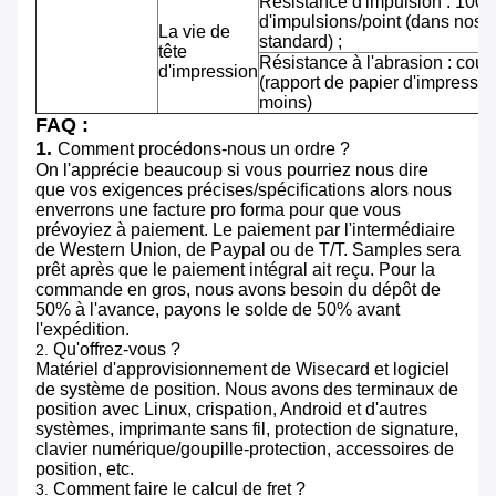
Résistance d'impulsion : 100 m
d'impulsions/point (dans nos 
La vie de
standard) ;
tête
Résistance à l'abrasion : cou
d'impression
(rapport de papier d'impressi
moins)
FAQ :
1.
Comment procédons-nous un ordre ?
On l'apprécie beaucoup si vous pourriez nous dire
que vos exigences précises/spécifications alors nous
enverrons une facture pro forma pour que vous
prévoyiez à paiement. Le paiement par l'intermédiaire
de Western Union, de Paypal ou de T/T. Samples sera
prêt après que le paiement intégral ait reçu. Pour la
commande en gros, nous avons besoin du dépôt de
50% à l'avance, payons le solde de 50% avant
l'expédition.
Qu'offrez-vous ?
2.
Matériel d'approvisionnement de Wisecard et logiciel
de système de position. Nous avons des terminaux de
position avec Linux, crispation, Android et d'autres
systèmes, imprimante sans fil, protection de signature,
clavier numérique/goupille-protection, accessoires de
position, etc.
Comment faire le calcul de fret ?
3.