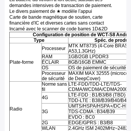
demandes intensives de transaction de paiement.
Le divers paiement de ★ modèle l'appui
Carte de bande magnétique de soutien, carte
financière d'IC et diverses cartes sans contact
Incarné avec le scanner de code barres 1D&2D
Configuration de position de WCT-S8 Andro
Type
Spéc. de produit
MTK MT8735 (4-Core BRAS C
Processeur
A53,1.3GHz)
RAM
1GB/2GB LPDDR3
Plate-forme
ÉCLAIR
8GB/16GB EMMC
OS
OS de paiement de sécurité d'
Processeur
MAXIM MAX 32555 (microcontr
de sécurité
de DeepCover)
Norme sans
LTE-FDD/TDD-LTE/TDS-
fil
CDMA/WCDMA/CDMA2000/
LTE-FDD : B1/B3/B8 (TBD)
4G
TDD-LTE : B38/B39/B40/B41
UMTS/HSPA/HSPA+/DC-HSPA
Radio
3G
TDS-CDMA : B34/B39
EVDO : BC0
2G
EDGE/GPRS : B3/B8
WLAN
2.4GHz ISM 2402MHz~2482