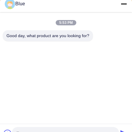
Blue
5:53 PM
Good day, what product are you looking for?
Wisecard Technology Co., Ltd.
blueliu@wisecardtech.com
+86-755-86007346
B1303, bâtiment de technolo
gie de Chuangyi, avenue de
Gaoxin C. 1er, Nanshan, Sh
enzhen, Guangdong, 51805
7, Chine
La Chine est bonne. Qualité Solutions de cartes à puce Le fournisseur.
2026 Wisecard Technology Co., Ltd. Tout. Les droits sont réservés.