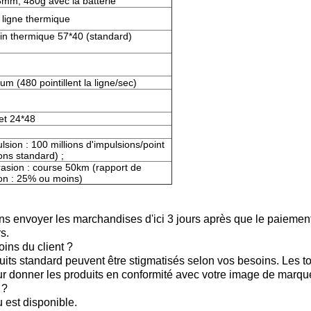
, 480g avec la batterie
 ligne thermique
ain thermique 57*40 (standard)
(480 pointillent la ligne/sec)
et 24*48
lsion : 100 millions d'impulsions/point
ons standard) ;
rasion : course 50km (rapport de
ion : 25% ou moins)
ons envoyer les marchandises d'ici 3 jours après que le paiement
s.
ins du client ?
its standard peuvent être stigmatisés selon vos besoins. Les to
ur donner les produits en conformité avec votre image de marque
 ?
 est disponible.