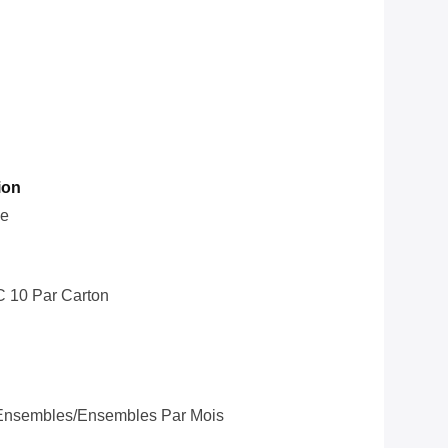
ion
le
C 10 Par Carton
Ensembles/ensembles Par Mois