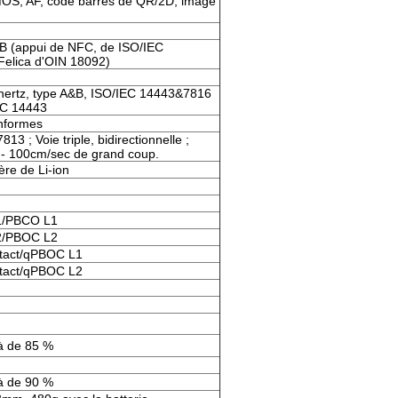
OS, AF, code barres de QR/2D, image
B (appui de NFC, de ISO/IEC
elica d'OIN 18092)
ertz, type A&B, ISO/IEC 14443&7816
EC 14443
nformes
13 ; Voie triple, bidirectionnelle ;
 - 100cm/sec de grand coup.
ère de Li-ion
1/PBCO L1
2/PBOC L2
tact/qPBOC L1
tact/qPBOC L2
à de 85 %
à de 90 %