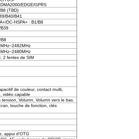
DMA2000/EDGE/GPRS
/B8 (TBD)
39/B40/B41
+/DC-HSPA+ : B1/B8
/B39
/B8
02MHz~2482MHz
02MHz~2480MHz
, 2 fentes de SIM
acitif de couleur, contact multi,
, vidéo capable
 tension, Volumn, Volumn vers le bas.
ran, touche de fonction, clés
ge, appui d'OTG