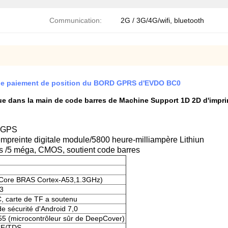
Communication:
2G / 3G/4G/wifi, bluetooth
0 de paiement de position du BORD GPRS d'EVDO BC0
nue dans la main de code barres de Machine Support 1D 2D d'impr
C.GPS
 l'empreinte digitale module/5800 heure-milliampère Lithiun
s /5 méga, CMOS, soutient code barres
Core BRAS Cortex-A53,1.3GHz)
3
carte de TF a soutenu
e sécurité d'Android 7,0
 (microcontrôleur sûr de DeepCover)
E/TDS-