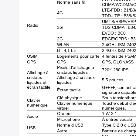
Norme sans fil
CDMA/WCDMA/C
LTE-FDD : B1/B3
4G
TDD-LTE : B38/B
UMTS/HSPA/HSPA
Radio
3G
TDS-CDMA : B34
EVDO : BC0
2G
EDGE/GPRS : B3
WLAN
2.4GHz ISM 24
BT 4,1 LE
2.4GHz ISM 24
USIM
Logements pour carte
4 fentes de PSAM
GPS
GPS
GPS, GLONASS
Pixels d'affichage à
720*1280 IPS
cristaux liquides
Affichage à
cristaux
Affichage à cristaux
5,5 pouces
liquides et
liquides
écran tactile
G+F+F, contact cap
Écran tactile
signature capable
Clé physique
Sous tension/hors
Clavier
Clavier numérique
Touche début d'éc
numérique
virtuel
numériques.
Orateur
1 W X 1
Audio
Microphone
À entrée vocale
Norme d'USB
Type C 2,0 d'USB
USB
Autre
Batterie de char