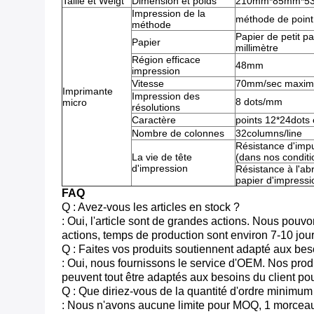
Taille et Weigt
Dimension et poids
210mm*85mm*53mm
Impression de la
méthode de point
méthode
Papier de petit p
Papier
millimètre
Région efficace
48mm
impression
Vitesse
70mm/sec maximum 
Imprimante
Impression des
8 dots/mm
micro
résolutions
Caractère
points 12*24dots 
Nombre de colonnes
32columns/line
Résistance d'impu
La vie de tête
(dans nos conditi
d'impression
Résistance à l'ab
papier d'impress
FAQ
Q : Avez-vous les articles en stock ?
: Oui, l'article sont de grandes actions. Nous pouv
actions, temps de production sont environ 7-10 jour
Q : Faites vos produits soutiennent adapté aux beso
: Oui, nous fournissons le service d'OEM. Nos produ
peuvent tout être adaptés aux besoins du client po
Q : Que diriez-vous de la quantité d'ordre minimum
: Nous n'avons aucune limite pour MOQ, 1 morceau