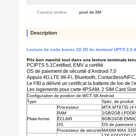
Caméra arrière:
pixel de 8M
Description
Lecture de code barres 1D 2D du terminal UPTS 2,
Prix bon marché tout dans une lecture terminale te
PCIPTS 5.1Certified, EMV a certifié
OS de paiement de sécurité d'Android 7,0
Appuis 4G LTE Wi-Fi, Bluetooth, Contactless/NF
Le FBI a délivré un certificat la batterie de lon de
Les logements pour carte 4PSAM, 2 SIM Card Slot
Configuration de position de WCT-S8 Android
Type
Spéc. de produit
Processeur
MTK MT8735 (4-
RAM
1GB/2GB LPDDR
Plate-forme
ÉCLAIR
8GB/16GB EMMC, 
OS
OS de paiement d
Processeur de sécurité
MAXIM MAX 32555
LTE-FDD/TDD-LT