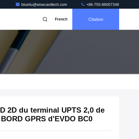
blueliu@wisecardtech.com
+86-755-86007346
Citation
French
1D 2D du terminal UPTS 2,0 de
du BORD GPRS d'EVDO BC0