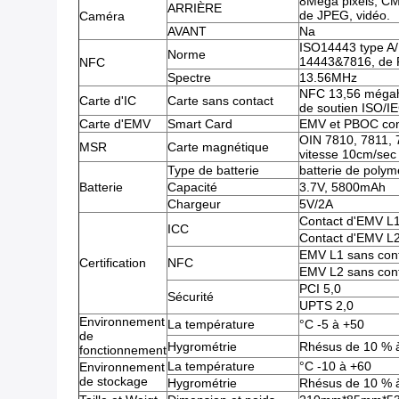
8Mega pixels, CM
ARRIÈRE
de JPEG, vidéo.
Caméra
AVANT
Na
ISO14443 type A/
Norme
14443&7816, de F
NFC
Spectre
13.56MHz
NFC 13,56 mégah
Carte d'IC
Carte sans contact
de soutien ISO/I
Carte d'EMV
Smart Card
EMV et PBOC co
OIN 7810, 7811, 78
MSR
Carte magnétique
vitesse 10cm/sec
Type de batterie
batterie de polym
Batterie
Capacité
3.7V, 5800mAh
Chargeur
5V/2A
Contact d'EMV L
ICC
Contact d'EMV L
EMV L1 sans con
Certification
NFC
EMV L2 sans con
PCI 5,0
Sécurité
UPTS 2,0
Environnement
La température
°C -5 à +50
de
Hygrométrie
Rhésus de 10 % 
fonctionnement
La température
°C -10 à +60
Environnement
de stockage
Hygrométrie
Rhésus de 10 % 