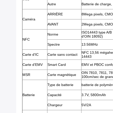
Autre
Batterie de charge
ARRIÈRE
8Mega pixels, CMOS
Caméra
AVANT
2Mega pixels, CMO
ISO14443 type A/B 
Norme
d'OIN 18092)
NFC
Spectre
13.56MHz
NFC 13,56 mégaher
Carte d'IC
Carte sans contact
14443
Carte d'EMV
Smart Card
EMV et PBOC conf
OIN 7810, 7811, 7813
MSR
Carte magnétique
100cm/sec de gran
Type de batterie
batterie de polymèr
Batterie
Capacité
3.7V, 5800mAh
Chargeur
5V/2A