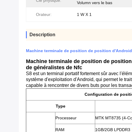
Clé physique:
Volumn vers le bas
Orateur:
1 W X 1
Description
Machine terminale de position de position d'Android 
Machine terminale de position de position
de généralistes de Nfc
S8 est
un terminal portatif fortement sûr avec l'él
système d'exploitation d'Android, qui permet le tra
capable à rencontrer de divers buts pour les transa
Configuration de posit
Type
Processeur
MTK MT8735 (4-Co
RAM
1GB/2GB LPDDR3