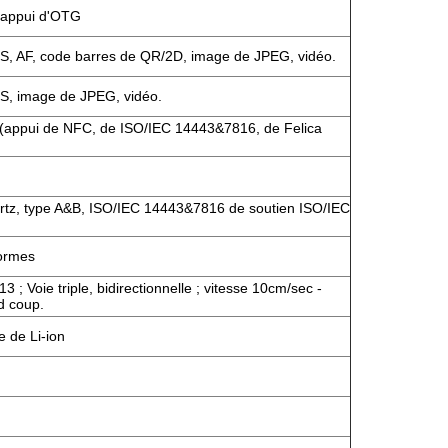
, appui d'OTG
, AF, code barres de QR/2D, image de JPEG, vidéo.
S, image de JPEG, vidéo.
(appui de NFC, de ISO/IEC 14443&7816, de Felica
tz, type A&B, ISO/IEC 14443&7816 de soutien ISO/IEC
ormes
 ; Voie triple, bidirectionnelle ; vitesse 10cm/sec -
d coup.
e de Li-ion