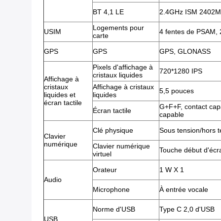
BT 4,1 LE
2.4GHz ISM 2402
Logements pour
USIM
4 fentes de PSAM, 
carte
GPS
GPS
GPS, GLONASS
Pixels d'affichage à
720*1280 IPS
cristaux liquides
Affichage à
cristaux
Affichage à cristaux
5,5 pouces
liquides et
liquides
écran tactile
G+F+F, contact capac
Écran tactile
capable
Clé physique
Sous tension/hors t
Clavier
numérique
Clavier numérique
Touche début d'écra
virtuel
Orateur
1 W X 1
Audio
Microphone
À entrée vocale
Norme d'USB
Type C 2,0 d'USB
USB