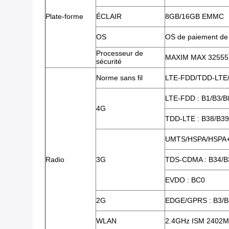
Plate-forme
ÉCLAIR
8GB/16GB EMMC
OS
OS de paiement de 
Processeur de
MAXIM MAX 32555 (
sécurité
Norme sans fil
LTE-FDD/TDD-LT
LTE-FDD : B1/B3/B
4G
TDD-LTE : B38/B39
UMTS/HSPA/HSPA+
Radio
3G
TDS-CDMA : B34/B
EVDO : BC0
2G
EDGE/GPRS : B3/B
WLAN
2.4GHz ISM 2402