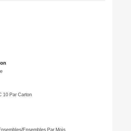
ion
le
C 10 Par Carton
Ensembles/ensembles Par Mois