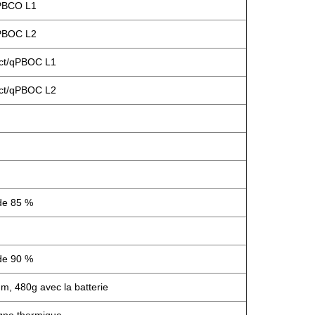
/PBCO L1
/PBOC L2
ct/qPBOC L1
ct/qPBOC L2
de 85 %
de 90 %
480g avec la batterie