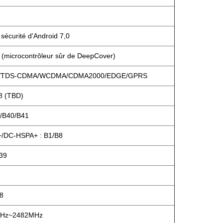
sécurité d'Android 7,0
microcontrôleur sûr de DeepCover)
E/TDS-CDMA/WCDMA/CDMA2000/EDGE/GPRS
8 (TBD)
/B40/B41
/DC-HSPA+ : B1/B8
39
8
MHz~2482MHz