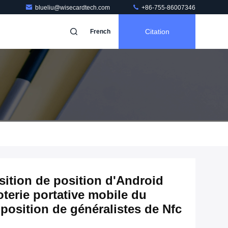
blueliu@wisecardtech.com
+86-755-86007346
Citation
French
sition de position d'Android
oterie portative mobile du
position de généralistes de Nfc