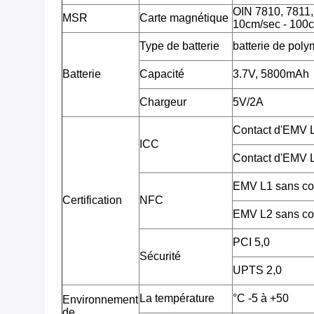
OIN 7810, 7811, 7
MSR
Carte magnétique
10cm/sec - 100c
Type de batterie
batterie de poly
Batterie
Capacité
3.7V, 5800mAh
Chargeur
5V/2A
Contact d'EMV
ICC
Contact d'EMV
EMV L1 sans co
Certification
NFC
EMV L2 sans co
PCI 5,0
Sécurité
UPTS 2,0
La température
°C -5 à +50
Environnement
de