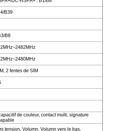
PA+/DC-HSPA+ : B1/B8
4/B39
B3/B8
402MHz~2482MHz
402MHz~2480MHz
M, 2 fentes de SIM
S
apacitif de couleur, contact multi, signature
capable
rs tension, Volumn, Volumn vers le bas.