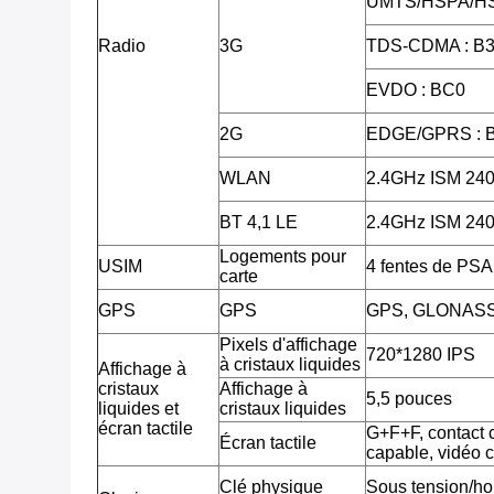
UMTS/HSPA/HS
Radio
3G
TDS-CDMA : B3
EVDO : BC0
2G
EDGE/GPRS : 
WLAN
2.4GHz ISM 2
BT 4,1 LE
2.4GHz ISM 2
Logements pour
USIM
4 fentes de PSA
carte
GPS
GPS
GPS, GLONAS
Pixels d'affichage
720*1280 IPS
à cristaux liquides
Affichage à
cristaux
Affichage à
5,5 pouces
liquides et
cristaux liquides
écran tactile
G+F+F, contact c
Écran tactile
capable, vidéo 
Clé physique
Sous tension/ho