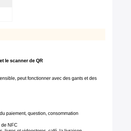
 et le scanner de QR
sensible, peut fonctionner avec des gants et des
in du paiement, question, consommation
t de NFC
ivres et videostores, café, la livraison