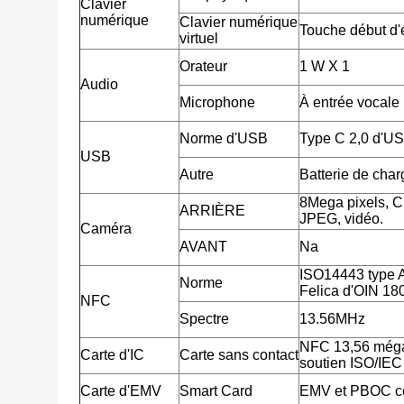
Clavier
numérique
Clavier numérique
Touche début d'é
virtuel
Orateur
1 W X 1
Audio
Microphone
À entrée vocale
Norme d'USB
Type C 2,0 d'U
USB
Autre
Batterie de cha
8Mega pixels, 
ARRIÈRE
JPEG, vidéo.
Caméra
AVANT
Na
ISO14443 type 
Norme
Felica d'OIN 18
NFC
Spectre
13.56MHz
NFC 13,56 méga
Carte d'IC
Carte sans contact
soutien ISO/IE
Carte d'EMV
Smart Card
EMV et PBOC c