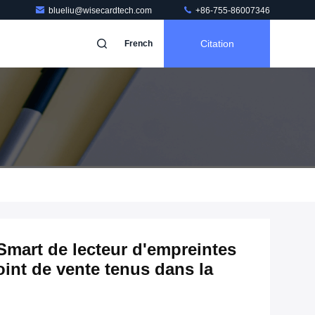
blueliu@wisecardtech.com
+86-755-86007346
Citation
French
Smart de lecteur d'empreintes
oint de vente tenus dans la