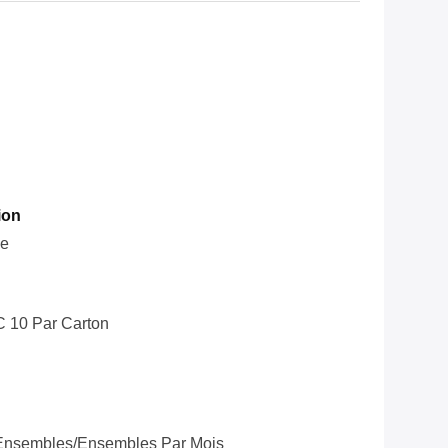
ion
le
C 10 Par Carton
Ensembles/ensembles Par Mois