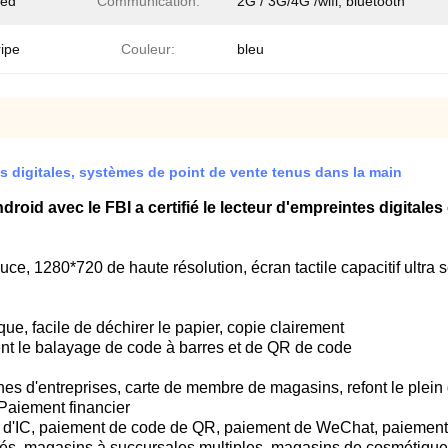
ded
Communication:
2G / 3G/4G /wifi, bluetooth
ripe
Couleur:
bleu
es digitales, systèmes de point de vente tenus dans la main
oid avec le FBI a certifié le lecteur d'empreintes digitales
uce, 1280*720 de haute résolution, écran tactile capacitif ultra 
e, facile de déchirer le papier, copie clairement
t le balayage de code à barres et de QR de code
ntines d'entreprises, carte de membre de magasins, refont le ple
 Paiement financier
te d'IC, paiement de code de QR, paiement de WeChat, paiemen
és, magasins à succursales multiples, magasins de cosmétiques, l