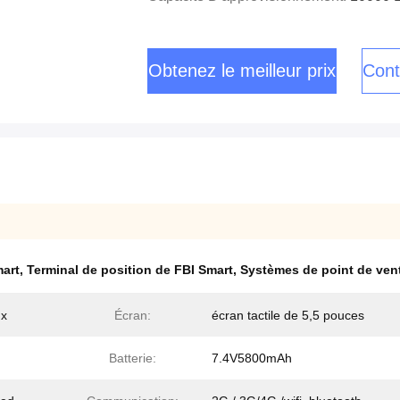
Obtenez le meilleur prix
Cont
mart
,
Terminal de position de FBI Smart
,
Systèmes de point de vent
ux
Écran:
écran tactile de 5,5 pouces
Batterie:
7.4V5800mAh