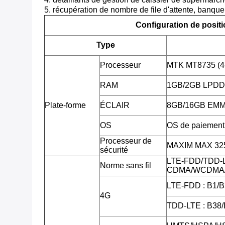
5. récupération de nombre de file d'attente, banque,
Configuration de posit
Type
Processeur
MTK MT8735 (4
RAM
1GB/2GB LPD
Plate-forme
ÉCLAIR
8GB/16GB EMMC,
OS
OS de paiement 
Processeur de
MAXIM MAX 3255
sécurité
LTE-FDD/TDD-
Norme sans fil
CDMA/WCDMA/
LTE-FDD : B1/B
4G
TDD-LTE : B38