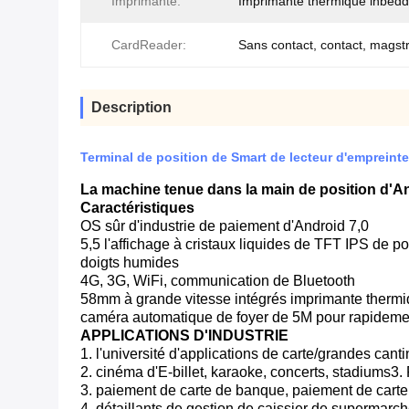
Imprimante:
Imprimante thermique inbed
CardReader:
Sans contact, contact, magst
Description
Terminal de position de Smart de lecteur d'empreint
La machine tenue dans la main de position d'Andr
Caractéristiques
OS sûr d'industrie de paiement d'Android 7,0
5,5 l'affichage à cristaux liquides de TFT IPS de po
doigts humides
4G, 3G, WiFi, communication de Bluetooth
58mm à grande vitesse intégrés imprimante thermiqu
caméra automatique de foyer de 5M pour rapidemen
APPLICATIONS D'INDUSTRIE
1. l'université d'applications de carte/grandes ca
2. cinéma d'E-billet, karaoke, concerts, stadiums3.
3. paiement de carte de banque, paiement de car
4. détaillants de gestion de caissier de supermarch