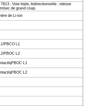
813 ; Voie triple, bidirectionnelle ; vitesse
m/sec de grand coup.
mère de Li-ion
 L1/PBCO L1
 L2/PBOC L2
ntact/qPBOC L1
ntact/qPBOC L2