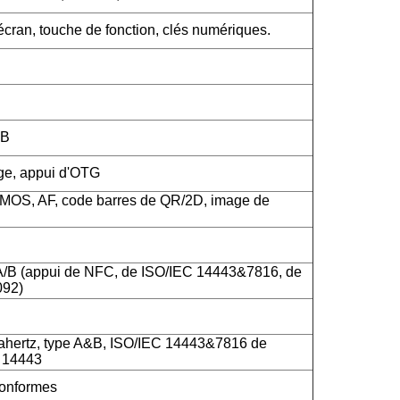
cran, touche de fonction, clés numériques.
SB
rge, appui d'OTG
CMOS, AF, code barres de QR/2D, image de
A/B (appui de NFC, de ISO/IEC 14443&7816, de
092)
hertz, type A&B, ISO/IEC 14443&7816 de
C 14443
onformes