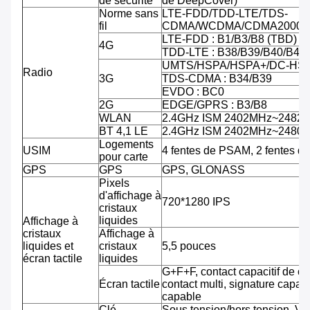
de sécurité
de DeepCover)
Norme sans
LTE-FDD/TDD-LTE/TDS-
fil
CDMA/WCDMA/CDMA2000/
LTE-FDD : B1/B3/B8 (TBD)
4G
TDD-LTE : B38/B39/B40/B41
UMTS/HSPA/HSPA+/DC-HSPA
Radio
3G
TDS-CDMA : B34/B39
EVDO : BC0
2G
EDGE/GPRS : B3/B8
WLAN
2.4GHz ISM 2402MHz~2482
BT 4,1 LE
2.4GHz ISM 2402MHz~2480
Logements
USIM
4 fentes de PSAM, 2 fentes d
pour carte
GPS
GPS
GPS, GLONASS
Pixels
d'affichage à
720*1280 IPS
cristaux
liquides
Affichage à
cristaux
Affichage à
liquides et
cristaux
5,5 pouces
écran tactile
liquides
G+F+F, contact capacitif de co
Écran tactile
contact multi, signature capab
capable
Clé
Sous tension/hors tension, Vo