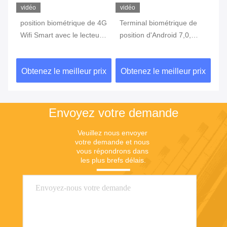
vidéo
vidéo
vi
position biométrique de 4G
Terminal biométrique de
te
Wifi Smart avec le lecteur
position d'Android 7,0,
in
c
d'empreintes digitales
machine portative de
3G
Touch Screen
position avec l'imprimante
d'
ix
Obtenez le meilleur prix
Obtenez le meilleur prix
Ob
Built In Battery
Envoyez votre demande
Veuillez nous envoyer 
votre demande et nous 
vous répondrons dans 
les plus brefs délais.