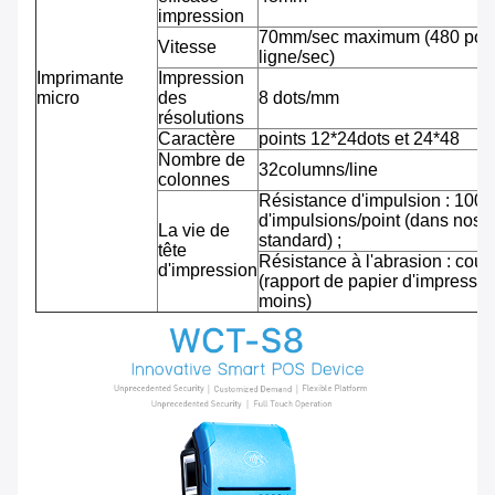
impression
70mm/sec maximum (480 pointi
Vitesse
ligne/sec)
Imprimante
Impression
micro
des
8 dots/mm
résolutions
Caractère
points 12*24dots et 24*48
Nombre de
32columns/line
colonnes
Résistance d'impulsion : 100 m
d'impulsions/point (dans nos 
La vie de
standard) ;
tête
Résistance à l'abrasion : cou
d'impression
(rapport de papier d'impressi
moins)