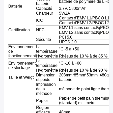
batterie de polymère de Li-ion
batterie
Batterie
Capacité
3.7V, 5800mAh
Chargeur
5V/2A
Contact d'EMV L1/PBCO L1
ICC
Contact d'EMV L2/PBOC L2
EMV L1 sans contact/qPBOC
Certification
NFC
EMV L2 sans contact/qPBOC
PCI 5,0
Sécurité
UPTS 2,0
Environnement
La
°C -5 à +50
de
température
fonctionnement
Hygrométrie
Rhésus de 10 % à de 85 %
La
Environnement
°C -10 à +60
température
de stockage
Hygrométrie
Rhésus de 10 % à de 90 %
Dimension
203mm*85mm*53mm, 480g av
Taille et Weigt
et poids
batterie
Impression
de la
méthode de point ligne therm
méthode
Papier de petit pain thermiqu
Papier
(standard) millimètre
Région
efficace
48mm