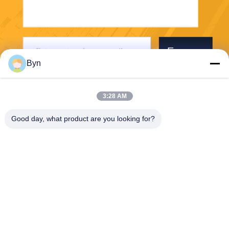
Envoyer
Byn
3:28 AM
Good day, what product are you looking for?
Wisecard Technology Co., Ltd.
blueliu@wisecardtech.com
+86-755-86007346
B1303, bâtiment de technolo
gie de Chuangyi, avenue de
Gaoxin C. 1er, Nanshan, Sh
enzhen, Guangdong, 51805
7, Chine