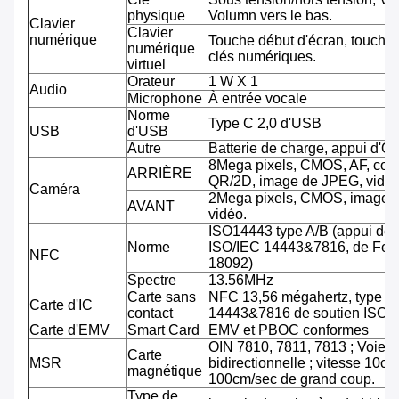
physique
Volumn vers le bas.
Clavier
Clavier
numérique
Touche début d'écran, touche 
numérique
clés numériques.
virtuel
Orateur
1 W X 1
Audio
Microphone
À entrée vocale
Norme
Type C 2,0 d'USB
USB
d'USB
Autre
Batterie de charge, appui d'O
8Mega pixels, CMOS, AF, cod
ARRIÈRE
QR/2D, image de JPEG, vidéo
Caméra
2Mega pixels, CMOS, image 
AVANT
vidéo.
ISO14443 type A/B (appui de
Norme
ISO/IEC 14443&7816, de Feli
NFC
18092)
Spectre
13.56MHz
Carte sans
NFC 13,56 mégahertz, type A
Carte d'IC
contact
14443&7816 de soutien ISO/
Carte d'EMV
Smart Card
EMV et PBOC conformes
OIN 7810, 7811, 7813 ; Voie tr
Carte
MSR
bidirectionnelle ; vitesse 10cm
magnétique
100cm/sec de grand coup.
Type de