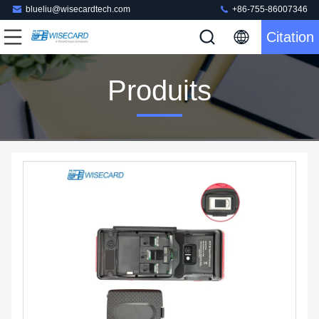
blueliu@wisecardtech.com
+86-755-86007346
Citation
Produits