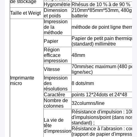
de stockage
Hygrométrie
Rhésus de 10 % à de 90 %
Dimension
210mm*85mm*53mm, 480g av
Taille et Weigt
et poids
batterie
Impression
de la
méthode de point ligne therm
méthode
Papier de petit pain thermiqu
Papier
(standard) millimètre
Région
efficace
48mm
impression
70mm/sec maximum (480 pointi
Vitesse
ligne/sec)
Imprimante
Impression
micro
des
8 dots/mm
résolutions
Caractère
points 12*24dots et 24*48
Nombre de
32columns/line
colonnes
Résistance d'impulsion : 100 m
d'impulsions/point (dans nos 
La vie de
standard) ;
tête
Résistance à l'abrasion : cou
d'impression
(rapport de papier d'impressi