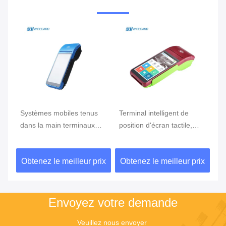
e
Systèmes mobiles tenus
Terminal intelligent de
Te
ran
dans la main terminaux
position d'écran tactile,
te
tenus dans la main de
position d'Android avec le
Du
position du BORD GPRS
lecteur d'empreintes
ix
Obtenez le meilleur prix
Obtenez le meilleur prix
Ob
5800mAh de position de
digitales
NFC de FBI
Envoyez votre demande
Veuillez nous envoyer 