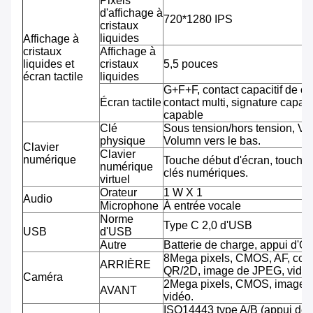
Pixels
d'affichage à
720*1280 IPS
cristaux
liquides
Affichage à
cristaux
Affichage à
liquides et
cristaux
5,5 pouces
écran tactile
liquides
G+F+F, contact capacitif de co
Écran tactile
contact multi, signature capab
capable
Clé
Sous tension/hors tension, Vo
physique
Volumn vers le bas.
Clavier
Clavier
numérique
Touche début d'écran, touche 
numérique
clés numériques.
virtuel
Orateur
1 W X 1
Audio
Microphone
À entrée vocale
Norme
Type C 2,0 d'USB
USB
d'USB
Autre
Batterie de charge, appui d'O
8Mega pixels, CMOS, AF, cod
ARRIÈRE
QR/2D, image de JPEG, vidéo
Caméra
2Mega pixels, CMOS, image 
AVANT
vidéo.
ISO14443 type A/B (appui de