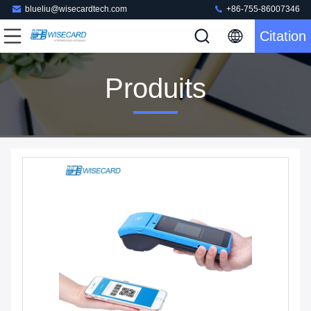
blueliu@wisecardtech.com
+86-755-86007346
Citation
Produits