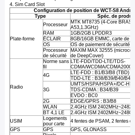
4. Sim Card Slot
Configuration de position de WCT-S8 Andro
Type
Spéc. de produit
MTK MT8735 (4-Core BRAS C
Processeur
A53,1.3GHz)
RAM
1GB/2GB LPDDR3
Plate-forme
ÉCLAIR
8GB/16GB EMMC, carte de TF
OS
OS de paiement de sécurité d'
Processeur
MAXIM MAX 32555 (microcontr
de sécurité
de DeepCover)
Norme sans
LTE-FDD/TDD-LTE/TDS-
fil
CDMA/WCDMA/CDMA2000/
LTE-FDD : B1/B3/B8 (TBD)
4G
TDD-LTE : B38/B39/B40/B41
UMTS/HSPA/HSPA+/DC-HSPA
Radio
3G
TDS-CDMA : B34/B39
EVDO : BC0
2G
EDGE/GPRS : B3/B8
WLAN
2.4GHz ISM 2402MHz~2482
BT 4,1 LE
2.4GHz ISM 2402MHz~2480
Logements
USIM
4 fentes de PSAM, 2 fentes d
pour carte
GPS
GPS
GPS, GLONASS