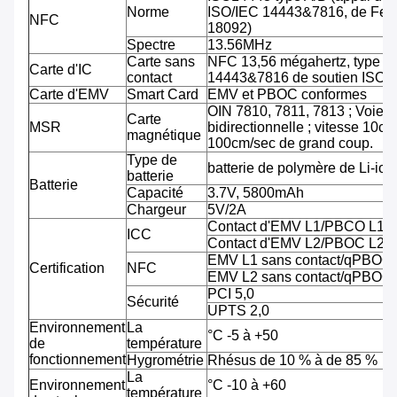
Norme
ISO/IEC 14443&7816, de Feli
NFC
18092)
Spectre
13.56MHz
Carte sans
NFC 13,56 mégahertz, type A
Carte d'IC
contact
14443&7816 de soutien ISO/
Carte d'EMV
Smart Card
EMV et PBOC conformes
OIN 7810, 7811, 7813 ; Voie tr
Carte
MSR
bidirectionnelle ; vitesse 10cm
magnétique
100cm/sec de grand coup.
Type de
batterie de polymère de Li-ion
batterie
Batterie
Capacité
3.7V, 5800mAh
Chargeur
5V/2A
Contact d'EMV L1/PBCO L1
ICC
Contact d'EMV L2/PBOC L2
EMV L1 sans contact/qPBOC
Certification
NFC
EMV L2 sans contact/qPBOC
PCI 5,0
Sécurité
UPTS 2,0
Environnement
La
°C -5 à +50
de
température
fonctionnement
Hygrométrie
Rhésus de 10 % à de 85 %
La
Environnement
°C -10 à +60
température