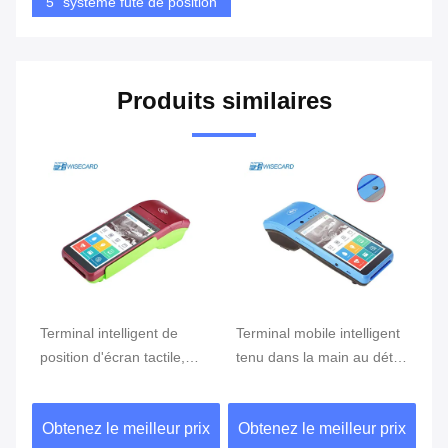
5" système futé de position
Produits similaires
Terminal intelligent de
Terminal mobile intelligent
Te
position d'écran tactile,
tenu dans la main au détail
Du
position d'Android avec le
Dual Camera de paiement
le
lecteur d'empreintes
de
ix
Obtenez le meilleur prix
Obtenez le meilleur prix
Ob
digitales