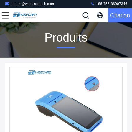
blueliu@wisecardtech.com
+86-755-86007346
Citation
Produits