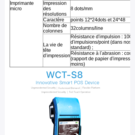
Imprimante
Impression
micro
des
8 dots/mm
résolutions
Caractère
points 12*24dots et 24*48
Nombre de
32columns/line
colonnes
Résistance d'impulsion : 100 m
d'impulsions/point (dans nos 
La vie de
standard) ;
tête
Résistance à l'abrasion : cou
d'impression
(rapport de papier d'impressi
moins)