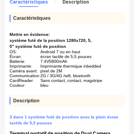
Caractéristiques
Description
Caractéristiques
Mettre en évidence:
système futé de la position 1280x720
,
5
,
5" système futé de position
OS:
Android 7 ou en haut
Écran:
écran tactile de 5,5 pouces
Batterie:
7.4V5800mAh
Imprimante:
Imprimante thermique inbedded
Caméra avant:
pixel de 2M
Communication:
2G / 3G/4G /wifi, bluetooth
CardReader:
Sans contact, contact, magstripe
Couleur:
bleu
Description
3 dans 1 système futé de position avec le plein écran
tactile de 5,5 pouces
Terminal portatif de position de Dual Camera