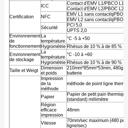
Contact d'EMV L1/PBCO L1
ICC
Contact d'EMV L2/PBOC L2
EMV L1 sans contact/qPBOC
Certification
NFC
EMV L2 sans contact/qPBOC
PCI 5,0
Sécurité
UPTS 2,0
Environnement
La
°C -5 à +50
de
température
fonctionnement
Hygrométrie
Rhésus de 10 % à de 85 %
La
Environnement
°C -10 à +60
température
de stockage
Hygrométrie
Rhésus de 10 % à de 90 %
Dimension
210mm*85mm*53mm, 480g av
Taille et Weigt
et poids
batterie
Impression
de la
méthode de point ligne therm
méthode
Papier de petit pain thermiqu
Papier
(standard) millimètre
Région
efficace
48mm
impression
70mm/sec maximum (480 pointi
Vitesse
ligne/sec)