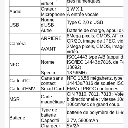
clés numériques.
virtuel
Orateur
1 W X 1
Audio
Microphone
À entrée vocale
Norme
Type C 2,0 d'USB
USB
d'USB
Autre
Batterie de charge, appui d'O
8Mega pixels, CMOS, AF, cod
ARRIÈRE
QR/2D, image de JPEG, vidéo
Caméra
2Mega pixels, CMOS, image 
AVANT
vidéo.
ISO14443 type A/B (appui de
Norme
ISO/IEC 14443&7816, de Feli
NFC
18092)
Spectre
13.56MHz
Carte sans
NFC 13,56 mégahertz, type A
Carte d'IC
contact
14443&7816 de soutien ISO/
Carte d'EMV
Smart Card
EMV et PBOC conformes
OIN 7810, 7811, 7813 ; Voie tr
Carte
MSR
bidirectionnelle ; vitesse 10cm
magnétique
100cm/sec de grand coup.
Type de
batterie de polymère de Li-ion
batterie
Batterie
Capacité
3.7V, 5800mAh
Chargeur
5V/2A