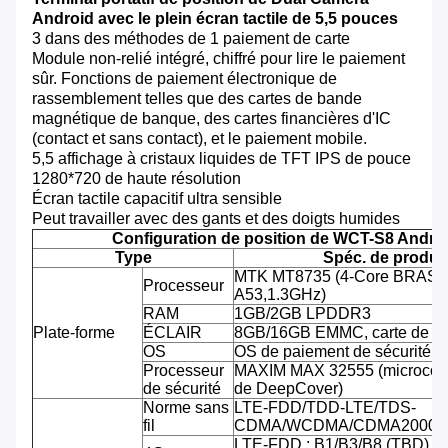
Android avec le plein écran tactile de 5,5 pouces
3 dans des méthodes de 1 paiement de carte
Module non-relié intégré, chiffré pour lire le paiement
sûr. Fonctions de paiement électronique de
rassemblement telles que des cartes de bande
magnétique de banque, des cartes financières d'IC
(contact et sans contact), et le paiement mobile.
5,5 affichage à cristaux liquides de TFT IPS de pouce
1280*720 de haute résolution
Écran tactile capacitif ultra sensible
Peut travailler avec des gants et des doigts humides
Configuration de position de WCT-S8 Andro
Type
Spéc. de produit
MTK MT8735 (4-Core BRAS C
Processeur
A53,1.3GHz)
RAM
1GB/2GB LPDDR3
Plate-forme
ÉCLAIR
8GB/16GB EMMC, carte de TF
OS
OS de paiement de sécurité d'
Processeur
MAXIM MAX 32555 (microcontr
de sécurité
de DeepCover)
Norme sans
LTE-FDD/TDD-LTE/TDS-
fil
CDMA/WCDMA/CDMA2000/
LTE-FDD : B1/B3/B8 (TBD)