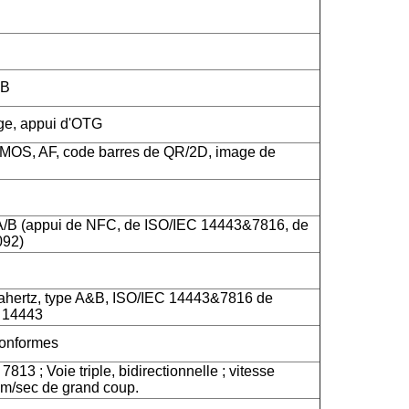
SB
rge, appui d'OTG
CMOS, AF, code barres de QR/2D, image de
A/B (appui de NFC, de ISO/IEC 14443&7816, de
092)
hertz, type A&B, ISO/IEC 14443&7816 de
C 14443
onformes
813 ; Voie triple, bidirectionnelle ; vitesse
m/sec de grand coup.