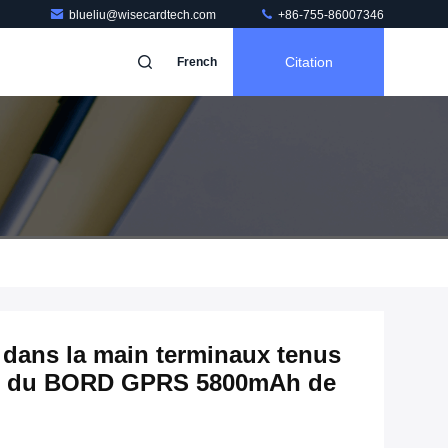
blueliu@wisecardtech.com
+86-755-86007346
Citation
French
dans la main terminaux tenus
ion du BORD GPRS 5800mAh de