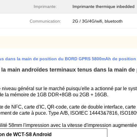
Imprimante:
Imprimante thermique inbedded
Communication:
2G / 3G/4G/wifi, bluetooth
nus dans la main de position du BORD GPRS 5800mAh de position
la main androïdes terminaux tenus dans la main de p
 niveau général sur le marché puisqu'elle a actionné par le sy
c de la mémoire de 1GB DDR+8GB ou 2GB + 16GB.
e de NFC, carte d'IC, QR-code, carte de double interface, carte 
ement de carte à puce. Type A/B, ISO/IEC 14443&7816, ISO18
bilité 58mm l'impression avec la vitesse d'impression augmenté
ion de WCT-S8 Android