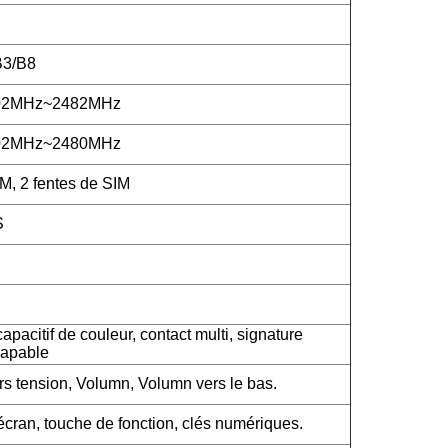
B3/B8
402MHz~2482MHz
402MHz~2480MHz
M, 2 fentes de SIM
S
apacitif de couleur, contact multi, signature
capable
rs tension, Volumn, Volumn vers le bas.
cran, touche de fonction, clés numériques.