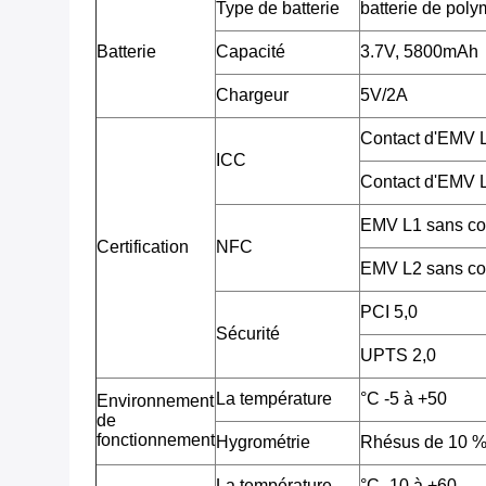
Type de batterie
batterie de poly
Batterie
Capacité
3.7V, 5800mAh
Chargeur
5V/2A
Contact d'EMV
ICC
Contact d'EMV
EMV L1 sans co
Certification
NFC
EMV L2 sans co
PCI 5,0
Sécurité
UPTS 2,0
La température
°C -5 à +50
Environnement
de
fonctionnement
Hygrométrie
Rhésus de 10 %
La température
°C -10 à +60