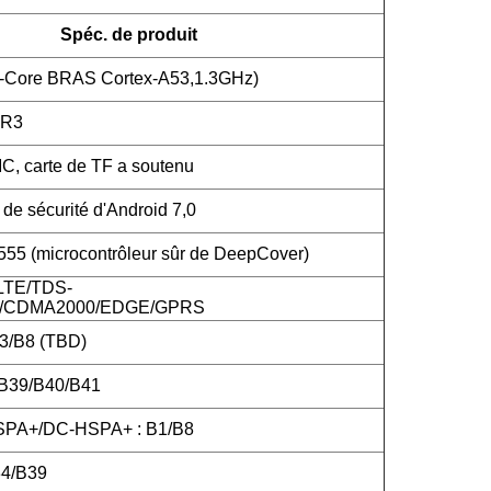
Spéc. de produit
-Core BRAS Cortex-A53,1.3GHz)
DR3
 carte de TF a soutenu
de sécurité d'Android 7,0
5 (microcontrôleur sûr de DeepCover)
LTE/TDS-
CDMA2000/EDGE/GPRS
3/B8 (TBD)
/B39/B40/B41
PA+/DC-HSPA+ : B1/B8
4/B39