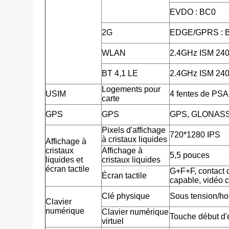
EVDO : BC0
2G
EDGE/GPRS : 
WLAN
2.4GHz ISM 2
BT 4,1 LE
2.4GHz ISM 2
Logements pour
USIM
4 fentes de PSA
carte
GPS
GPS
GPS, GLONAS
Pixels d'affichage
720*1280 IPS
à cristaux liquides
Affichage à
cristaux
Affichage à
5,5 pouces
liquides et
cristaux liquides
écran tactile
G+F+F, contact c
Écran tactile
capable, vidéo 
Clé physique
Sous tension/ho
Clavier
numérique
Clavier numérique
Touche début d'é
virtuel