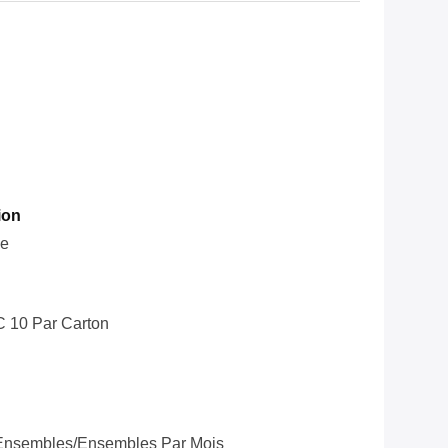
ion
le
C 10 Par Carton
Ensembles/ensembles Par Mois