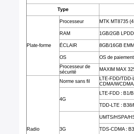
Type
Processeur
MTK MT8735 (4
RAM
1GB/2GB LPD
Plate-forme
ÉCLAIR
8GB/16GB EMMC,
OS
OS de paiement 
Processeur de
MAXIM MAX 3255
sécurité
LTE-FDD/TDD-
Norme sans fil
CDMA/WCDMA/
LTE-FDD : B1/B
4G
TDD-LTE : B38
UMTS/HSPA/HS
Radio
3G
TDS-CDMA : B3