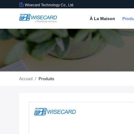
Wisecard Technology Co., Ltd.
À La Maison
Produ
Accueil
/
Produits