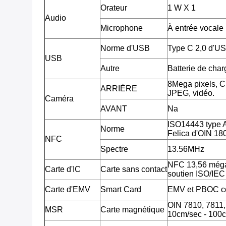
Orateur
1 W X 1
Audio
Microphone
À entrée vocale
Norme d'USB
Type C 2,0 d'U
USB
Autre
Batterie de cha
8Mega pixels, 
ARRIÈRE
JPEG, vidéo.
Caméra
AVANT
Na
ISO14443 type 
Norme
Felica d'OIN 18
NFC
Spectre
13.56MHz
NFC 13,56 méga
Carte d'IC
Carte sans contact
soutien ISO/IE
Carte d'EMV
Smart Card
EMV et PBOC c
OIN 7810, 7811, 7
MSR
Carte magnétique
10cm/sec - 100c