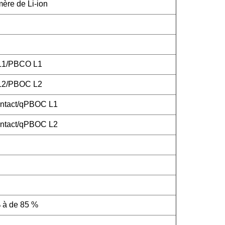
mère de Li-ion
 L1/PBCO L1
 L2/PBOC L2
ntact/qPBOC L1
ntact/qPBOC L2
 à de 85 %