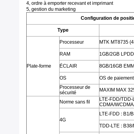
4, ordre à emporter recevant et imprimant
5, gestion du marketing
Configuration de posit
Type
Processeur
MTK MT8735 (4
RAM
1GB/2GB LPD
Plate-forme
ÉCLAIR
8GB/16GB EMMC,
OS
OS de paiement 
Processeur de
MAXIM MAX 3255
sécurité
LTE-FDD/TDD-
Norme sans fil
CDMA/WCDMA/
LTE-FDD : B1/B
4G
TDD-LTE : B38