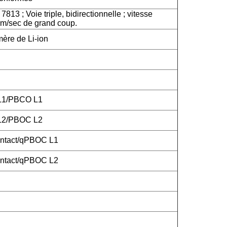
813 ; Voie triple, bidirectionnelle ; vitesse
m/sec de grand coup.
mère de Li-ion
 L1/PBCO L1
 L2/PBOC L2
ntact/qPBOC L1
ntact/qPBOC L2