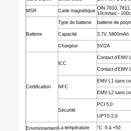
OIN 7810, 7811, 7
MSR
Carte magnétique
10cm/sec - 100c
Type de batterie
batterie de poly
Batterie
Capacité
3.7V, 5800mAh
Chargeur
5V/2A
Contact d'EMV
ICC
Contact d'EMV
EMV L1 sans co
Certification
NFC
EMV L2 sans co
PCI 5,0
Sécurité
UPTS 2,0
La température
°C -5 à +50
Environnement