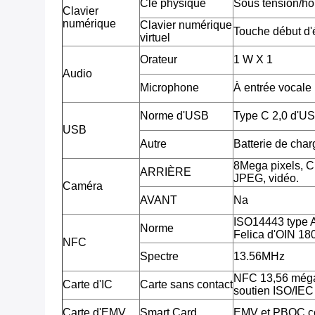
Clé physique
Sous tension/ho
Clavier
numérique
Clavier numérique
Touche début d'é
virtuel
Orateur
1 W X 1
Audio
Microphone
À entrée vocale
Norme d'USB
Type C 2,0 d'U
USB
Autre
Batterie de cha
8Mega pixels, 
ARRIÈRE
JPEG, vidéo.
Caméra
AVANT
Na
ISO14443 type 
Norme
Felica d'OIN 18
NFC
Spectre
13.56MHz
NFC 13,56 méga
Carte d'IC
Carte sans contact
soutien ISO/IE
Carte d'EMV
Smart Card
EMV et PBOC c