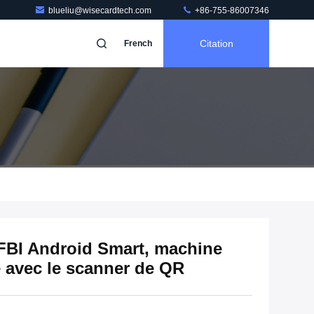
blueliu@wisecardtech.com
+86-755-86007346
Citation
French
 FBI Android Smart, machine
e avec le scanner de QR