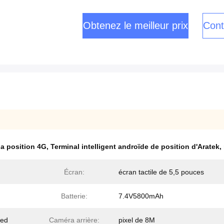
Obtenez le meilleur prix
Cont
la position 4G
,
Terminal intelligent androïde de position d'Aratek
,
Écran:
écran tactile de 5,5 pouces
Batterie:
7.4V5800mAh
ded
Caméra arrière:
pixel de 8M