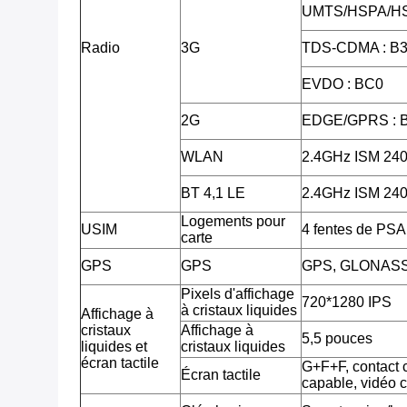
UMTS/HSPA/HS
Radio
3G
TDS-CDMA : B3
EVDO : BC0
2G
EDGE/GPRS : 
WLAN
2.4GHz ISM 2
BT 4,1 LE
2.4GHz ISM 2
Logements pour
USIM
4 fentes de PSA
carte
GPS
GPS
GPS, GLONAS
Pixels d'affichage
720*1280 IPS
à cristaux liquides
Affichage à
cristaux
Affichage à
5,5 pouces
liquides et
cristaux liquides
écran tactile
G+F+F, contact c
Écran tactile
capable, vidéo 