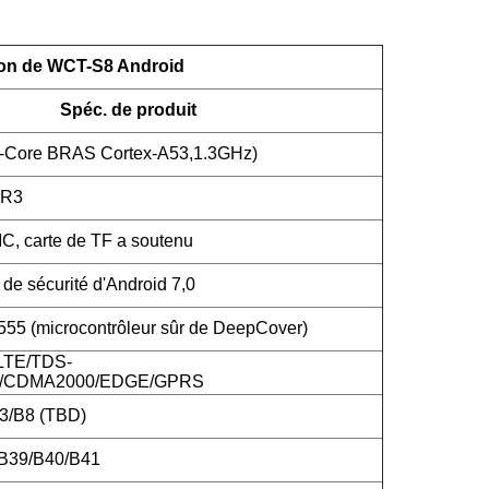
ion de WCT-S8 Android
Spéc. de produit
-Core BRAS Cortex-A53,1.3GHz)
DR3
 carte de TF a soutenu
de sécurité d'Android 7,0
5 (microcontrôleur sûr de DeepCover)
LTE/TDS-
CDMA2000/EDGE/GPRS
3/B8 (TBD)
/B39/B40/B41