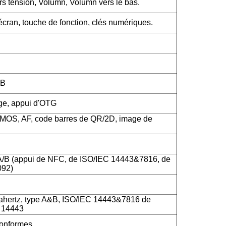
rs tension, Volumn, Volumn vers le bas.
cran, touche de fonction, clés numériques.
SB
rge, appui d'OTG
CMOS, AF, code barres de QR/2D, image de
A/B (appui de NFC, de ISO/IEC 14443&7816, de
092)
hertz, type A&B, ISO/IEC 14443&7816 de
C 14443
onformes