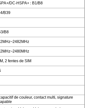
PA+/DC-HSPA+ : B1/B8
4/B39
B3/B8
402MHz~2482MHz
402MHz~2480MHz
M, 2 fentes de SIM
S
apacitif de couleur, contact multi, signature
capable