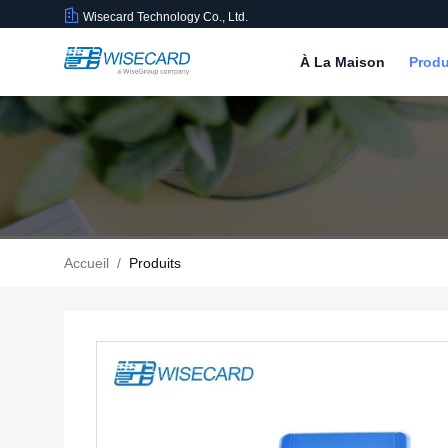
Wisecard Technology Co., Ltd.
À La Maison
Produ
Accueil
/
Produits