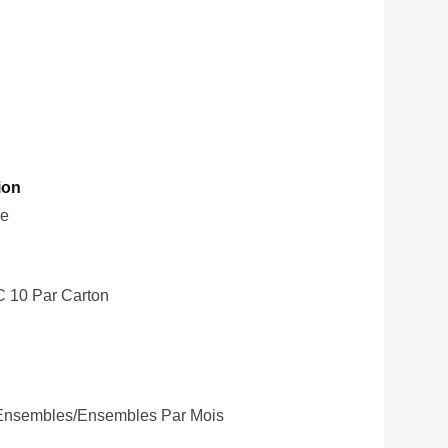
ion
le
C 10 Par Carton
Ensembles/ensembles Par Mois