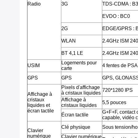
Radio
3G
TDS-CDMA : B3
EVDO : BC0
2G
EDGE/GPRS : 
WLAN
2.4GHz ISM 2
BT 4,1 LE
2.4GHz ISM 2
Logements pour
USIM
4 fentes de PSA
carte
GPS
GPS
GPS, GLONAS
Pixels d'affichage
720*1280 IPS
à cristaux liquides
Affichage à
cristaux
Affichage à
5,5 pouces
liquides et
cristaux liquides
écran tactile
G+F+F, contact c
Écran tactile
capable, vidéo 
Clé physique
Sous tension/ho
Clavier
numérique
Clavier numérique