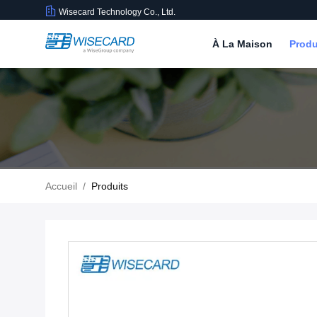
Wisecard Technology Co., Ltd.
À La Maison
Produ
Accueil
/
Produits