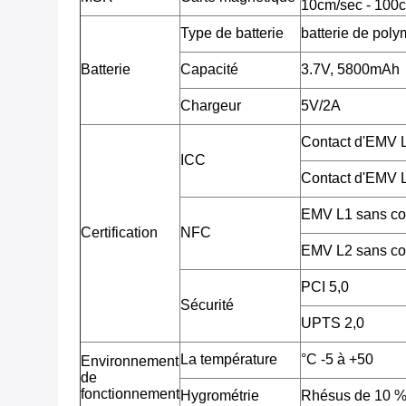
10cm/sec - 100c
Type de batterie
batterie de poly
Batterie
Capacité
3.7V, 5800mAh
Chargeur
5V/2A
Contact d'EMV
ICC
Contact d'EMV
EMV L1 sans co
Certification
NFC
EMV L2 sans co
PCI 5,0
Sécurité
UPTS 2,0
La température
°C -5 à +50
Environnement
de
fonctionnement
Hygrométrie
Rhésus de 10 %