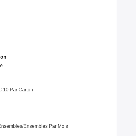
ion
le
C 10 Par Carton
Ensembles/ensembles Par Mois