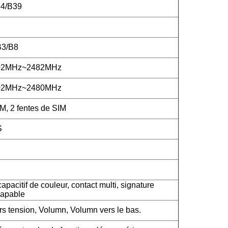
4/B39
B3/B8
402MHz~2482MHz
402MHz~2480MHz
M, 2 fentes de SIM
S
apacitif de couleur, contact multi, signature
capable
rs tension, Volumn, Volumn vers le bas.