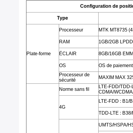
Configuration de posit
Type
Processeur
MTK MT8735 (4
RAM
1GB/2GB LPD
Plate-forme
ÉCLAIR
8GB/16GB EMMC,
OS
OS de paiement 
Processeur de
MAXIM MAX 3255
sécurité
LTE-FDD/TDD-
Norme sans fil
CDMA/WCDMA/
LTE-FDD : B1/B
4G
TDD-LTE : B38
UMTS/HSPA/HS