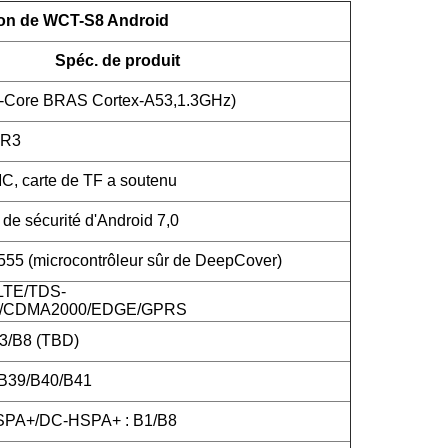
ion de WCT-S8 Android
Spéc. de produit
-Core BRAS Cortex-A53,1.3GHz)
DR3
 carte de TF a soutenu
de sécurité d'Android 7,0
5 (microcontrôleur sûr de DeepCover)
LTE/TDS-
CDMA2000/EDGE/GPRS
3/B8 (TBD)
/B39/B40/B41
PA+/DC-HSPA+ : B1/B8