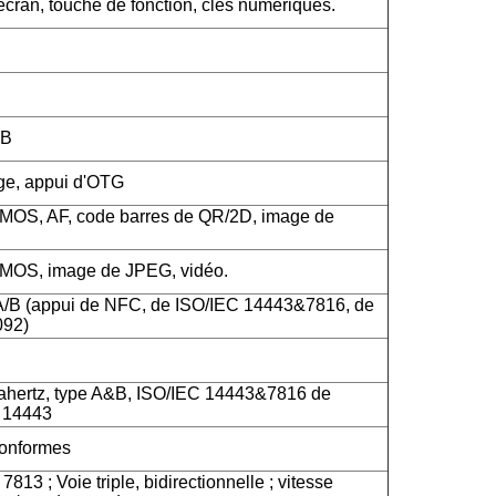
cran, touche de fonction, clés numériques.
SB
rge, appui d'OTG
CMOS, AF, code barres de QR/2D, image de
CMOS, image de JPEG, vidéo.
A/B (appui de NFC, de ISO/IEC 14443&7816, de
092)
hertz, type A&B, ISO/IEC 14443&7816 de
C 14443
onformes
813 ; Voie triple, bidirectionnelle ; vitesse