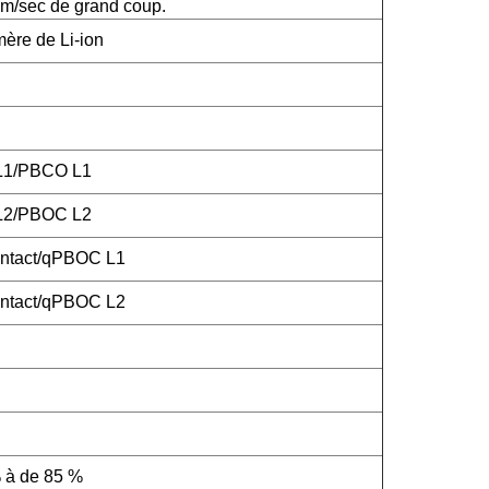
m/sec de grand coup.
mère de Li-ion
 L1/PBCO L1
 L2/PBOC L2
ntact/qPBOC L1
ntact/qPBOC L2
 à de 85 %