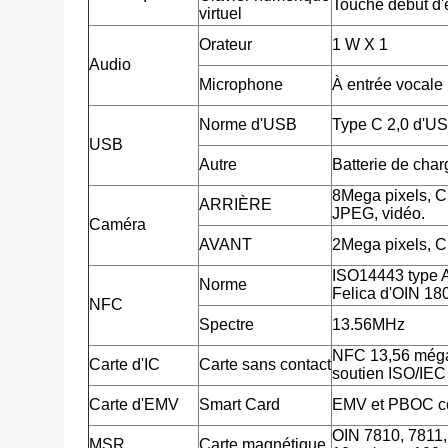
Touche début d'é
virtuel
Orateur
1 W X 1
Audio
Microphone
À entrée vocale
Norme d'USB
Type C 2,0 d'U
USB
Autre
Batterie de cha
8Mega pixels, 
ARRIÈRE
JPEG, vidéo.
Caméra
AVANT
2Mega pixels, 
ISO14443 type 
Norme
Felica d'OIN 18
NFC
Spectre
13.56MHz
NFC 13,56 méga
Carte d'IC
Carte sans contact
soutien ISO/IE
Carte d'EMV
Smart Card
EMV et PBOC c
OIN 7810, 7811, 7
MSR
Carte magnétique