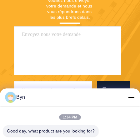
Veuillez nous envoyer 
votre demande et nous 
vous répondrons dans 
les plus brefs délais.
Envoyer
Byn
1:34 PM
Good day, what product are you looking for?
Wisecard Technology Co., Ltd.