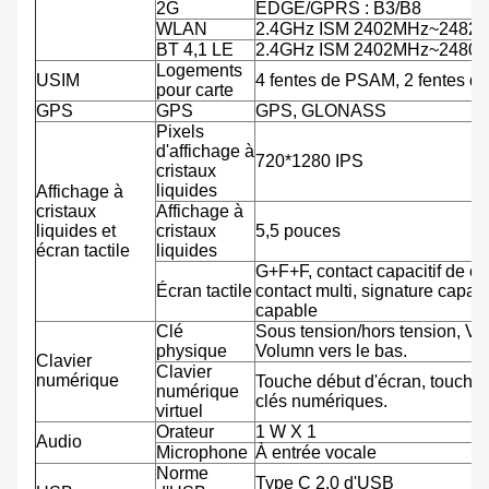
2G
EDGE/GPRS : B3/B8
WLAN
2.4GHz ISM 2402MHz~2482
BT 4,1 LE
2.4GHz ISM 2402MHz~2480
Logements
USIM
4 fentes de PSAM, 2 fentes d
pour carte
GPS
GPS
GPS, GLONASS
Pixels
d'affichage à
720*1280 IPS
cristaux
liquides
Affichage à
cristaux
Affichage à
liquides et
cristaux
5,5 pouces
écran tactile
liquides
G+F+F, contact capacitif de co
Écran tactile
contact multi, signature capab
capable
Clé
Sous tension/hors tension, Vo
physique
Volumn vers le bas.
Clavier
Clavier
numérique
Touche début d'écran, touche 
numérique
clés numériques.
virtuel
Orateur
1 W X 1
Audio
Microphone
À entrée vocale
Norme
Type C 2,0 d'USB