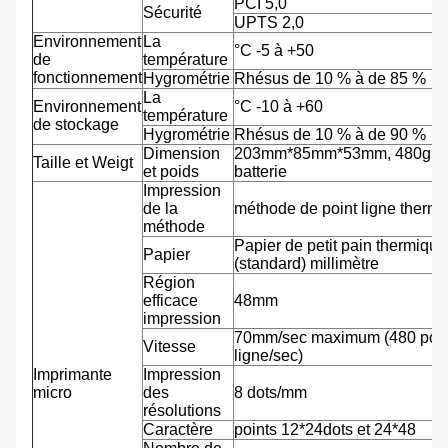
PCI 5,0
Sécurité
UPTS 2,0
Environnement
La
°C -5 à +50
de
température
fonctionnement
Hygrométrie
Rhésus de 10 % à de 85 %
La
Environnement
°C -10 à +60
température
de stockage
Hygrométrie
Rhésus de 10 % à de 90 %
Dimension
203mm*85mm*53mm, 480g av
Taille et Weigt
et poids
batterie
Impression
de la
méthode de point ligne therm
méthode
Papier de petit pain thermiqu
Papier
(standard) millimètre
Région
efficace
48mm
impression
70mm/sec maximum (480 pointi
Vitesse
ligne/sec)
Imprimante
Impression
micro
des
8 dots/mm
résolutions
Caractère
points 12*24dots et 24*48