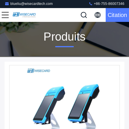
blueliu@wisecardtech.com
+86-755-86007346
Citation
Produits