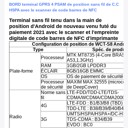
BORD terminal GPRS 4 PSAM de position sans fil de C.C
HSPA avec le scanner de code barres de NFC
Terminal sans fil tenu dans la main de
position d'Android de nouveau venu futé du
paiement 2021 avec le scanner et l'empreinte
digitale de code barres de NFC d'imprimante
Configuration de position de WCT-S8 Andro
Type
Spéc. de produit
MTK MT8735 (4-Core BRAS C
Processeur
A53,1.3GHz)
RAM
1GB/2GB LPDDR3
Plate-forme
ÉCLAIR
8GB/16GB EMMC
OS
OS de paiement de sécurité d'
Processeur
MAXIM MAX 32555 (microcontr
de sécurité
de DeepCover)
Norme sans
LTE-FDD/TDD-LTE/TDS-
fil
CDMA/WCDMA/CDMA2000/
LTE-FDD : B1/B3/B8 (TBD)
4G
TDD-LTE : B38/B39/B40/B41
UMTS/HSPA/HSPA+/DC-HSPA
Radio
3G
TDS-CDMA : B34/B39
EVDO : BC0