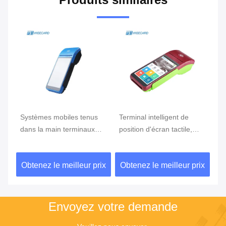
e
Systèmes mobiles tenus
Terminal intelligent de
Te
ran
dans la main terminaux
position d'écran tactile,
te
tenus dans la main de
position d'Android avec le
Du
position du BORD GPRS
lecteur d'empreintes
ix
Obtenez le meilleur prix
Obtenez le meilleur prix
Ob
5800mAh de position de
digitales
NFC de FBI
Envoyez votre demande