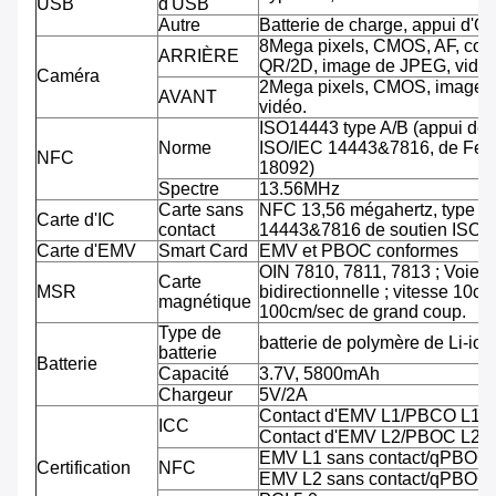
USB
d'USB
Autre
Batterie de charge, appui d'O
8Mega pixels, CMOS, AF, cod
ARRIÈRE
QR/2D, image de JPEG, vidéo
Caméra
2Mega pixels, CMOS, image 
AVANT
vidéo.
ISO14443 type A/B (appui de
Norme
ISO/IEC 14443&7816, de Feli
NFC
18092)
Spectre
13.56MHz
Carte sans
NFC 13,56 mégahertz, type A
Carte d'IC
contact
14443&7816 de soutien ISO/
Carte d'EMV
Smart Card
EMV et PBOC conformes
OIN 7810, 7811, 7813 ; Voie tr
Carte
MSR
bidirectionnelle ; vitesse 10cm
magnétique
100cm/sec de grand coup.
Type de
batterie de polymère de Li-ion
batterie
Batterie
Capacité
3.7V, 5800mAh
Chargeur
5V/2A
Contact d'EMV L1/PBCO L1
ICC
Contact d'EMV L2/PBOC L2
EMV L1 sans contact/qPBOC
Certification
NFC
EMV L2 sans contact/qPBOC