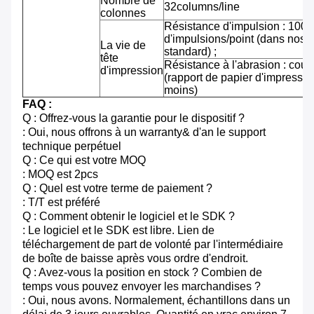
Nombre de
32columns/line
colonnes
Résistance d'impulsion : 100 m
d'impulsions/point (dans nos 
La vie de
standard) ;
tête
Résistance à l'abrasion : cou
d'impression
(rapport de papier d'impressi
moins)
FAQ :
Q : Offrez-vous la garantie pour le dispositif ?
: Oui, nous offrons à un warranty& d'an le support
technique perpétuel
Q : Ce qui est votre MOQ
: MOQ est 2pcs
Q : Quel est votre terme de paiement ?
: T/T est préféré
Q : Comment obtenir le logiciel et le SDK ?
: Le logiciel et le SDK est libre. Lien de
téléchargement de part de volonté par l'intermédiaire
de boîte de baisse après vous ordre d'endroit.
Q : Avez-vous la position en stock ? Combien de
temps vous pouvez envoyer les marchandises ?
: Oui, nous avons. Normalement, échantillons dans un