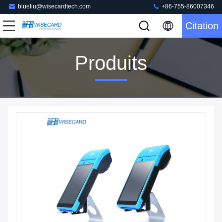
blueliu@wisecardtech.com
+86-755-86007346
Citation
Produits