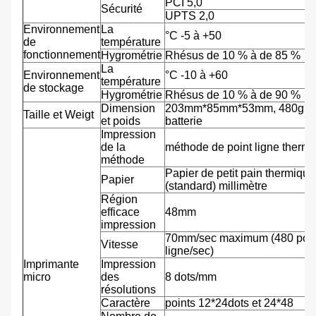
PCI 5,0
Sécurité
UPTS 2,0
Environnement
La
°C -5 à +50
de
température
fonctionnement
Hygrométrie
Rhésus de 10 % à de 85 %
La
Environnement
°C -10 à +60
température
de stockage
Hygrométrie
Rhésus de 10 % à de 90 %
Dimension
203mm*85mm*53mm, 480g av
Taille et Weigt
et poids
batterie
Impression
de la
méthode de point ligne therm
méthode
Papier de petit pain thermiqu
Papier
(standard) millimètre
Région
efficace
48mm
impression
70mm/sec maximum (480 pointi
Vitesse
ligne/sec)
Imprimante
Impression
micro
des
8 dots/mm
résolutions
Caractère
points 12*24dots et 24*48