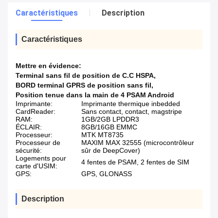
Caractéristiques
Description
Caractéristiques
Mettre en évidence:
Terminal sans fil de position de C.C HSPA
,
BORD terminal GPRS de position sans fil
,
Position tenue dans la main de 4 PSAM Android
Imprimante:
Imprimante thermique inbedded
CardReader:
Sans contact, contact, magstripe
RAM:
1GB/2GB LPDDR3
ÉCLAIR:
8GB/16GB EMMC
Processeur:
MTK MT8735
Processeur de
MAXIM MAX 32555 (microcontrôleur
sécurité:
sûr de DeepCover)
Logements pour
4 fentes de PSAM, 2 fentes de SIM
carte d'USIM:
GPS:
GPS, GLONASS
Description