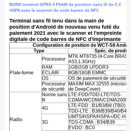
BORD terminal GPRS 4 PSAM de position sans fil de C.C
HSPA avec le scanner de code barres de NFC
Terminal sans fil tenu dans la main de
position d'Android de nouveau venu futé du
paiement 2021 avec le scanner et l'empreinte
digitale de code barres de NFC d'imprimante
Configuration de position de WCT-S8 Andro
Type
Spéc. de produit
MTK MT8735 (4-Core BRAS C
Processeur
A53,1.3GHz)
RAM
1GB/2GB LPDDR3
Plate-forme
ÉCLAIR
8GB/16GB EMMC
OS
OS de paiement de sécurité d'
Processeur
MAXIM MAX 32555 (microcontr
de sécurité
de DeepCover)
Norme sans
LTE-FDD/TDD-LTE/TDS-
fil
CDMA/WCDMA/CDMA2000/
LTE-FDD : B1/B3/B8 (TBD)
4G
TDD-LTE : B38/B39/B40/B41
UMTS/HSPA/HSPA+/DC-HSPA
Radio
3G
TDS-CDMA : B34/B39
EVDO : BC0