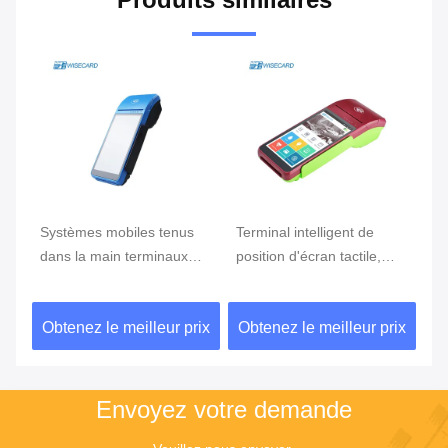
e
Systèmes mobiles tenus
Terminal intelligent de
Te
ran
dans la main terminaux
position d'écran tactile,
te
tenus dans la main de
position d'Android avec le
Du
position du BORD GPRS
lecteur d'empreintes
ix
Obtenez le meilleur prix
Obtenez le meilleur prix
Ob
5800mAh de position de
digitales
NFC de FBI
Envoyez votre demande