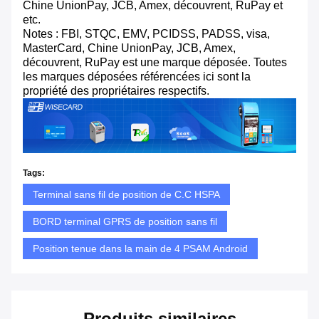
Chine UnionPay, JCB, Amex, découvrent, RuPay et
etc.
Notes : FBI, STQC, EMV, PCIDSS, PADSS, visa,
MasterCard, Chine UnionPay, JCB, Amex,
découvrent, RuPay est une marque déposée. Toutes
les marques déposées référencées ici sont la
propriété des propriétaires respectifs.
Tags:
Terminal sans fil de position de C.C HSPA
BORD terminal GPRS de position sans fil
Position tenue dans la main de 4 PSAM Android
Produits similaires