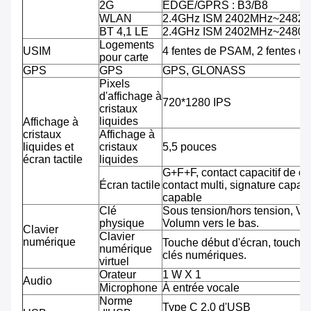
2G
EDGE/GPRS : B3/B8
WLAN
2.4GHz ISM 2402MHz~2482
BT 4,1 LE
2.4GHz ISM 2402MHz~2480
Logements
USIM
4 fentes de PSAM, 2 fentes d
pour carte
GPS
GPS
GPS, GLONASS
Pixels
d'affichage à
720*1280 IPS
cristaux
liquides
Affichage à
cristaux
Affichage à
liquides et
cristaux
5,5 pouces
écran tactile
liquides
G+F+F, contact capacitif de co
Écran tactile
contact multi, signature capab
capable
Clé
Sous tension/hors tension, Vo
physique
Volumn vers le bas.
Clavier
Clavier
numérique
Touche début d'écran, touche 
numérique
clés numériques.
virtuel
Orateur
1 W X 1
Audio
Microphone
À entrée vocale
Norme
Type C 2,0 d'USB