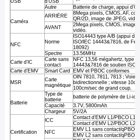
USB
d'USB
Autre
Batterie de charge, appui d'O
8Mega pixels, CMOS, AF, cod
ARRIÈRE
QR/2D, image de JPEG, vidéo
Caméra
2Mega pixels, CMOS, image 
AVANT
vidéo.
ISO14443 type A/B (appui de
Norme
ISO/IEC 14443&7816, de Feli
NFC
18092)
Spectre
13.56MHz
Carte sans
NFC 13,56 mégahertz, type A
Carte d'IC
contact
14443&7816 de soutien ISO/
Carte d'EMV
Smart Card
EMV et PBOC conformes
OIN 7810, 7811, 7813 ; Voie tr
Carte
MSR
bidirectionnelle ; vitesse 10cm
magnétique
100cm/sec de grand coup.
Type de
batterie de polymère de Li-ion
batterie
Batterie
Capacité
3.7V, 5800mAh
Chargeur
5V/2A
Contact d'EMV L1/PBCO L1
ICC
Contact d'EMV L2/PBOC L2
EMV L1 sans contact/qPBOC
Certification
NFC
EMV L2 sans contact/qPBOC