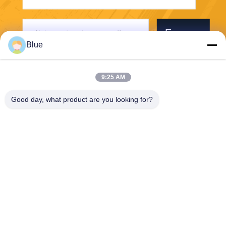
Envoyer
Blue
9:25 AM
Good day, what product are you looking for?
Wisecard Technology Co., Ltd.
blueliu@wisecardtech.com
+86-755-86007346
B1303, bâtiment de technolo
gie de Chuangyi, avenue de
Gaoxin C. 1er, Nanshan, Sh
enzhen, Guangdong, 51805
7, Chine