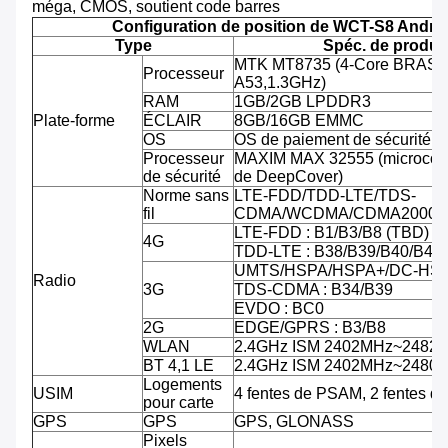
méga, CMOS, soutient code barres
Configuration de position de WCT-S8 Andro
Type
Spéc. de produit
MTK MT8735 (4-Core BRAS C
Processeur
A53,1.3GHz)
RAM
1GB/2GB LPDDR3
Plate-forme
ÉCLAIR
8GB/16GB EMMC
OS
OS de paiement de sécurité d'
Processeur
MAXIM MAX 32555 (microcontr
de sécurité
de DeepCover)
Norme sans
LTE-FDD/TDD-LTE/TDS-
fil
CDMA/WCDMA/CDMA2000/
LTE-FDD : B1/B3/B8 (TBD)
4G
TDD-LTE : B38/B39/B40/B41
UMTS/HSPA/HSPA+/DC-HSPA
Radio
3G
TDS-CDMA : B34/B39
EVDO : BC0
2G
EDGE/GPRS : B3/B8
WLAN
2.4GHz ISM 2402MHz~2482
BT 4,1 LE
2.4GHz ISM 2402MHz~2480
Logements
USIM
4 fentes de PSAM, 2 fentes d
pour carte
GPS
GPS
GPS, GLONASS
Pixels