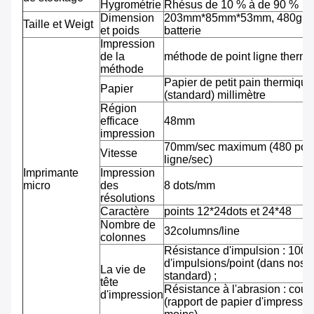
Hygrométrie
Rhésus de 10 % à de 90 %
Dimension
203mm*85mm*53mm, 480g av
Taille et Weigt
et poids
batterie
Impression
de la
méthode de point ligne therm
méthode
Papier de petit pain thermiqu
Papier
(standard) millimètre
Région
efficace
48mm
impression
70mm/sec maximum (480 pointi
Vitesse
ligne/sec)
Imprimante
Impression
micro
des
8 dots/mm
résolutions
Caractère
points 12*24dots et 24*48
Nombre de
32columns/line
colonnes
Résistance d'impulsion : 100 m
d'impulsions/point (dans nos 
La vie de
standard) ;
tête
Résistance à l'abrasion : cou
d'impression
(rapport de papier d'impressi