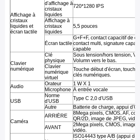
d'affichage à
720*1280 IPS
cristaux
liquides
Affichage à
cristaux
Affichage à
liquides et
cristaux
5,5 pouces
écran tactile
liquides
G+F+F, contact capacitif de co
Écran tactile
contact multi, signature capab
capable
Clé
Sous tension/hors tension, Vo
physique
Volumn vers le bas.
Clavier
Clavier
numérique
Touche début d'écran, touche 
numérique
clés numériques.
virtuel
Orateur
1 W X 1
Audio
Microphone
À entrée vocale
Norme
Type C 2,0 d'USB
USB
d'USB
Autre
Batterie de charge, appui d'O
8Mega pixels, CMOS, AF, cod
ARRIÈRE
QR/2D, image de JPEG, vidéo
Caméra
2Mega pixels, CMOS, image 
AVANT
vidéo.
ISO14443 type A/B (appui de