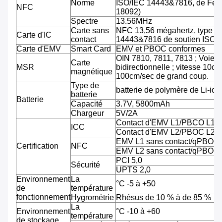
Norme
ISO/IEC 14443&7816, de Feli
NFC
18092)
Spectre
13.56MHz
Carte sans
NFC 13,56 mégahertz, type A
Carte d'IC
contact
14443&7816 de soutien ISO/
Carte d'EMV
Smart Card
EMV et PBOC conformes
OIN 7810, 7811, 7813 ; Voie tr
Carte
MSR
bidirectionnelle ; vitesse 10cm
magnétique
100cm/sec de grand coup.
Type de
batterie de polymère de Li-ion
batterie
Batterie
Capacité
3.7V, 5800mAh
Chargeur
5V/2A
Contact d'EMV L1/PBCO L1
ICC
Contact d'EMV L2/PBOC L2
EMV L1 sans contact/qPBOC
Certification
NFC
EMV L2 sans contact/qPBOC
PCI 5,0
Sécurité
UPTS 2,0
Environnement
La
°C -5 à +50
de
température
fonctionnement
Hygrométrie
Rhésus de 10 % à de 85 %
La
Environnement
°C -10 à +60
température
de stockage