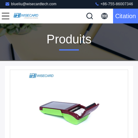
blueliu@wisecardtech.com
+86-755-86007346
Citation
Produits