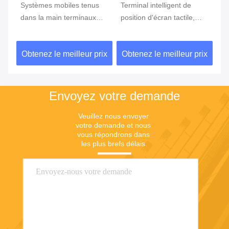
e
Systèmes mobiles tenus
Terminal intelligent de
Te
ran
dans la main terminaux
position d'écran tactile,
te
tenus dans la main de
position d'Android avec le
Du
position du BORD GPRS
lecteur d'empreintes
ix
Obtenez le meilleur prix
Obtenez le meilleur prix
Ob
5800mAh de position de
digitales
NFC de FBI
Envoyez votre demande
Veuillez nous envoyer 
votre demande et nous 
vous répondrons dans 
les plus brefs délais.