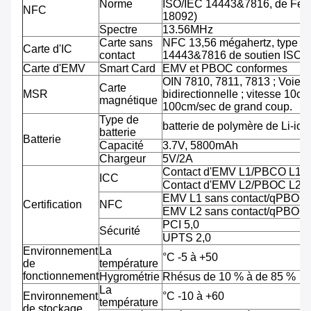
Norme
ISO/IEC 14443&7816, de Feli
NFC
18092)
Spectre
13.56MHz
Carte sans
NFC 13,56 mégahertz, type A
Carte d'IC
contact
14443&7816 de soutien ISO/
Carte d'EMV
Smart Card
EMV et PBOC conformes
OIN 7810, 7811, 7813 ; Voie tr
Carte
MSR
bidirectionnelle ; vitesse 10cm
magnétique
100cm/sec de grand coup.
Type de
batterie de polymère de Li-ion
batterie
Batterie
Capacité
3.7V, 5800mAh
Chargeur
5V/2A
Contact d'EMV L1/PBCO L1
ICC
Contact d'EMV L2/PBOC L2
EMV L1 sans contact/qPBOC
Certification
NFC
EMV L2 sans contact/qPBOC
PCI 5,0
Sécurité
UPTS 2,0
Environnement
La
°C -5 à +50
de
température
fonctionnement
Hygrométrie
Rhésus de 10 % à de 85 %
La
Environnement
°C -10 à +60
température
de stockage