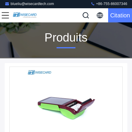
blueliu@wisecardtech.com
+86-755-86007346
Citation
Produits