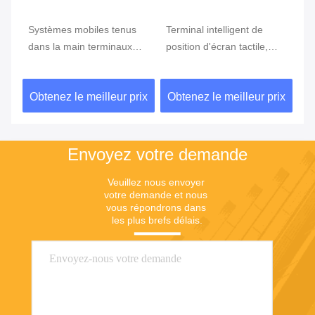
e
Systèmes mobiles tenus
Terminal intelligent de
Te
ran
dans la main terminaux
position d'écran tactile,
te
tenus dans la main de
position d'Android avec le
Du
position du BORD GPRS
lecteur d'empreintes
ix
Obtenez le meilleur prix
Obtenez le meilleur prix
Ob
5800mAh de position de
digitales
NFC de FBI
Envoyez votre demande
Veuillez nous envoyer 
votre demande et nous 
vous répondrons dans 
les plus brefs délais.