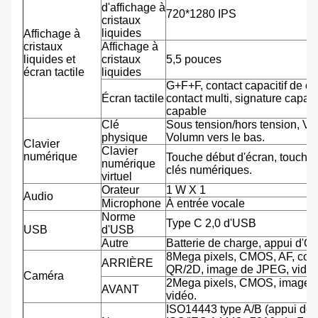
d'affichage à
720*1280 IPS
cristaux
liquides
Affichage à
cristaux
Affichage à
liquides et
cristaux
5,5 pouces
écran tactile
liquides
G+F+F, contact capacitif de co
Écran tactile
contact multi, signature capab
capable
Clé
Sous tension/hors tension, Vo
physique
Volumn vers le bas.
Clavier
Clavier
numérique
Touche début d'écran, touche 
numérique
clés numériques.
virtuel
Orateur
1 W X 1
Audio
Microphone
À entrée vocale
Norme
Type C 2,0 d'USB
USB
d'USB
Autre
Batterie de charge, appui d'O
8Mega pixels, CMOS, AF, cod
ARRIÈRE
QR/2D, image de JPEG, vidéo
Caméra
2Mega pixels, CMOS, image 
AVANT
vidéo.
ISO14443 type A/B (appui de