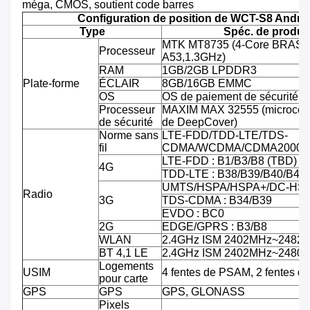
méga, CMOS, soutient code barres
Configuration de position de WCT-S8 Andro
Type
Spéc. de produit
MTK MT8735 (4-Core BRAS C
Processeur
A53,1.3GHz)
RAM
1GB/2GB LPDDR3
Plate-forme
ÉCLAIR
8GB/16GB EMMC
OS
OS de paiement de sécurité d'
Processeur
MAXIM MAX 32555 (microcontr
de sécurité
de DeepCover)
Norme sans
LTE-FDD/TDD-LTE/TDS-
fil
CDMA/WCDMA/CDMA2000/
LTE-FDD : B1/B3/B8 (TBD)
4G
TDD-LTE : B38/B39/B40/B41
UMTS/HSPA/HSPA+/DC-HSPA
Radio
3G
TDS-CDMA : B34/B39
EVDO : BC0
2G
EDGE/GPRS : B3/B8
WLAN
2.4GHz ISM 2402MHz~2482
BT 4,1 LE
2.4GHz ISM 2402MHz~2480
Logements
USIM
4 fentes de PSAM, 2 fentes d
pour carte
GPS
GPS
GPS, GLONASS
Pixels