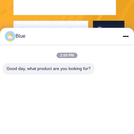
Envoyer
Blue
2:50 PM
Good day, what product are you looking for?
Wisecard Technology Co., Ltd.
blueliu@wisecardtech.com
+86-755-86007346
B1303, bâtiment de technolo
gie de Chuangyi, avenue de
Gaoxin C. 1er, Nanshan, Sh
enzhen, Guangdong, 51805
7, Chine