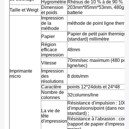
Hygrométrie
Rhésus de 10 % à de 90 %
Dimension
203mm*85mm*53mm, 480g av
Taille et Weigt
et poids
batterie
Impression
de la
méthode de point ligne therm
méthode
Papier de petit pain thermiqu
Papier
(standard) millimètre
Région
efficace
48mm
impression
70mm/sec maximum (480 pointi
Vitesse
ligne/sec)
Imprimante
Impression
micro
des
8 dots/mm
résolutions
Caractère
points 12*24dots et 24*48
Nombre de
32columns/line
colonnes
Résistance d'impulsion : 100 m
d'impulsions/point (dans nos 
La vie de
standard) ;
tête
Résistance à l'abrasion : cou
d'impression
(rapport de papier d'impressi