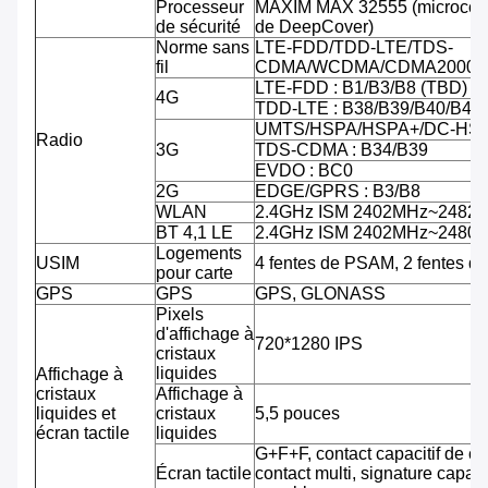
Processeur
MAXIM MAX 32555 (microcontr
de sécurité
de DeepCover)
Norme sans
LTE-FDD/TDD-LTE/TDS-
fil
CDMA/WCDMA/CDMA2000/
LTE-FDD : B1/B3/B8 (TBD)
4G
TDD-LTE : B38/B39/B40/B41
UMTS/HSPA/HSPA+/DC-HSPA
Radio
3G
TDS-CDMA : B34/B39
EVDO : BC0
2G
EDGE/GPRS : B3/B8
WLAN
2.4GHz ISM 2402MHz~2482
BT 4,1 LE
2.4GHz ISM 2402MHz~2480
Logements
USIM
4 fentes de PSAM, 2 fentes d
pour carte
GPS
GPS
GPS, GLONASS
Pixels
d'affichage à
720*1280 IPS
cristaux
liquides
Affichage à
cristaux
Affichage à
liquides et
cristaux
5,5 pouces
écran tactile
liquides
G+F+F, contact capacitif de co
Écran tactile
contact multi, signature capab