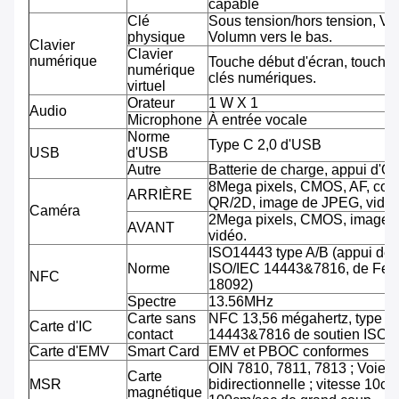
capable
Clé
Sous tension/hors tension, Vo
physique
Volumn vers le bas.
Clavier
Clavier
numérique
Touche début d'écran, touche 
numérique
clés numériques.
virtuel
Orateur
1 W X 1
Audio
Microphone
À entrée vocale
Norme
Type C 2,0 d'USB
USB
d'USB
Autre
Batterie de charge, appui d'O
8Mega pixels, CMOS, AF, cod
ARRIÈRE
QR/2D, image de JPEG, vidéo
Caméra
2Mega pixels, CMOS, image 
AVANT
vidéo.
ISO14443 type A/B (appui de
Norme
ISO/IEC 14443&7816, de Feli
NFC
18092)
Spectre
13.56MHz
Carte sans
NFC 13,56 mégahertz, type A
Carte d'IC
contact
14443&7816 de soutien ISO/
Carte d'EMV
Smart Card
EMV et PBOC conformes
OIN 7810, 7811, 7813 ; Voie tr
Carte
MSR
bidirectionnelle ; vitesse 10cm
magnétique