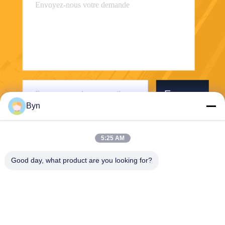
Envoyer
Byn
5:25 AM
Good day, what product are you looking for?
Wisecard Technology Co., Ltd.
blueliu@wisecardtech.com
+86-755-86007346
B1303, bâtiment de technolo