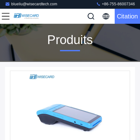
blueliu@wisecardtech.com
+86-755-86007346
Citation
Produits