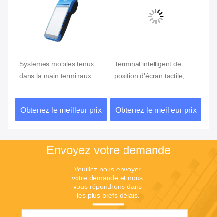
e
Systèmes mobiles tenus
Terminal intelligent de
Te
ran
dans la main terminaux
position d'écran tactile,
te
tenus dans la main de
position d'Android avec le
Du
position du BORD GPRS
lecteur d'empreintes
ix
Obtenez le meilleur prix
Obtenez le meilleur prix
Ob
5800mAh de position de
digitales
NFC de FBI
Envoyez votre demande
Veuillez nous envoyer 
votre demande et nous 
vous répondrons dans 
les plus brefs délais.