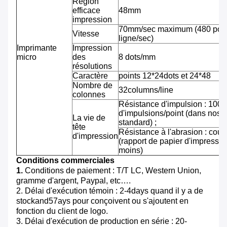
Région
efficace
48mm
impression
70mm/sec maximum (480 pointi
Vitesse
ligne/sec)
Imprimante
Impression
micro
des
8 dots/mm
résolutions
Caractère
points 12*24dots et 24*48
Nombre de
32columns/line
colonnes
Résistance d'impulsion : 100 m
d'impulsions/point (dans nos 
La vie de
standard) ;
tête
Résistance à l'abrasion : cou
d'impression
(rapport de papier d'impressi
moins)
Conditions commerciales
1.
Conditions de paiement : T/T LC, Western Union,
gramme d'argent, Paypal, etc….
2. Délai d'exécution témoin : 2-4days quand il y a de
stockand57ays pour conçoivent ou s'ajoutent en
fonction du client de logo.
3. Délai d'exécution de production en série : 20-