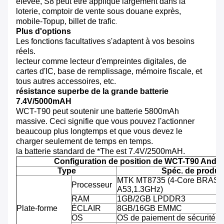
élevée, S8 peut être appliqué largement dans la
loterie, comptoir de vente sous douane exprès,
mobile-Topup, billet de trafic
.
Plus d'options
Les fonctions facultatives s'adaptent à vos besoins
réels.
lecteur comme lecteur d'empreintes digitales, de
cartes d'IC, base de remplissage, mémoire fiscale, et
tous autres accessoires, etc.
résistance superbe de la grande batterie
7.4V/5000mAH
WCT-T90 peut soutenir une batterie 5800mAh
massive. Ceci signifie que vous pouvez l'actionner
beaucoup plus longtemps et que vous devez le
charger seulement de temps en temps.
la batterie standard de *The est 7.4V/2500mAH.
Configuration de position de WCT-T90 Andro
Type
Spéc. de produit
MTK MT8735 (4-Core BRAS C
Processeur
A53,1.3GHz)
RAM
1GB/2GB LPDDR3
Plate-forme
ÉCLAIR
8GB/16GB EMMC
OS
OS de paiement de sécurité d'