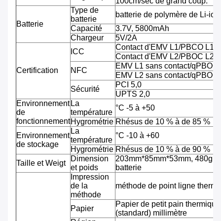
100cm/sec de grand coup.
Type de
batterie de polymère de Li-ion
batterie
Batterie
Capacité
3.7V, 5800mAh
Chargeur
5V/2A
Contact d'EMV L1/PBCO L1
ICC
Contact d'EMV L2/PBOC L2
EMV L1 sans contact/qPBOC
Certification
NFC
EMV L2 sans contact/qPBOC
PCI 5,0
Sécurité
UPTS 2,0
Environnement
La
°C -5 à +50
de
température
fonctionnement
Hygrométrie
Rhésus de 10 % à de 85 %
La
Environnement
°C -10 à +60
température
de stockage
Hygrométrie
Rhésus de 10 % à de 90 %
Dimension
203mm*85mm*53mm, 480g av
Taille et Weigt
et poids
batterie
Impression
de la
méthode de point ligne therm
méthode
Papier de petit pain thermiqu
Papier
(standard) millimètre